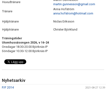
Huvudtränare
KONTAKT
martin.gunnesson@gmail.com
Anna Hofström
Tränare
anna.hofstrom@hotmail.com
Hjälptränare
Niclas Eriksson
Hjälptränare
Christer Björklund
Träningstider
Utomhussäsongen 2026, v 16-24
Onsdagar 18.30-20.00 Björknäs IP
Söndagar 10.30-12.00 Björknäs IP
Nyhetsarkiv
P/F 2014
2021-08-27 12:39