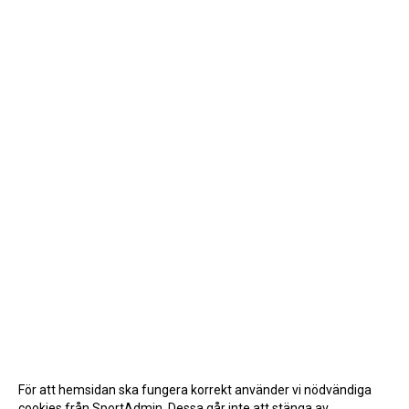
För att hemsidan ska fungera korrekt använder vi nödvändiga
cookies från SportAdmin. Dessa går inte att stänga av.