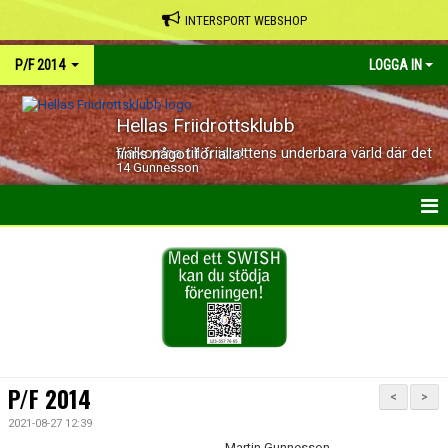
INTERSPORT WEBSHOP
P/F 2014
LOGGA IN
Hellas Friidrottsklubb
Välkomna till friidrottens underbara värld där det finns något för alla!
14 Gunnesson
HEM
NYHETER
KALENDER
BILDGALLERI
P/F 2014
<
>
DOKUMENT
2021-08-27 12:39
Martin Gunnesson