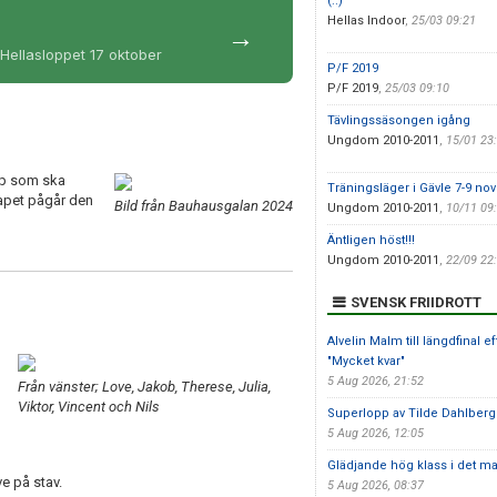
(..)
n
Hellas Indoor
,
25/03 09:21
→
Hellasloppet 17 oktober
P/F 2019
P/F 2019
,
25/03 09:10
Tävlingssäsongen igång
Ungdom 2010-2011
,
15/01 23
upp som ska
Träningsläger i Gävle 7-9 n
kapet pågår den
Bild från Bauhausgalan 2024
Ungdom 2010-2011
,
10/11 09
Äntligen höst!!!
Ungdom 2010-2011
,
22/09 22
SVENSK FRIIDROTT
Alvelin Malm till längdfinal e
"Mycket kvar"
5 Aug 2026, 21:52
Från vänster; Love, Jakob, Therese, Julia,
Viktor, Vincent och Nils
Superlopp av Tilde Dahlberg
5 Aug 2026, 12:05
Glädjande hög klass i det m
e på stav.
5 Aug 2026, 08:37