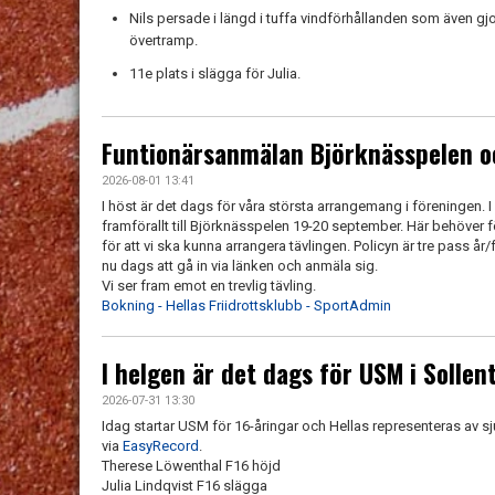
Nils persade i längd i tuffa vindförhållanden som även gj
övertramp.
11e plats i slägga för Julia.
Funtionärsanmälan Björknässpelen o
2026-08-01 13:41
I höst är det dags för våra största arrangemang i föreningen.
framförallt till Björknässpelen 19-20 september. Här behöver fö
för att vi ska kunna arrangera tävlingen. Policyn är tre pass år
nu dags att gå in via länken och anmäla sig.
Vi ser fram emot en trevlig tävling.
Bokning - Hellas Friidrottsklubb - SportAdmin
I helgen är det dags för USM i Sollen
2026-07-31 13:30
Idag startar USM för 16-åringar och Hellas representeras av sj
via
EasyRecord
.
Therese Löwenthal F16 höjd
Julia Lindqvist F16 slägga