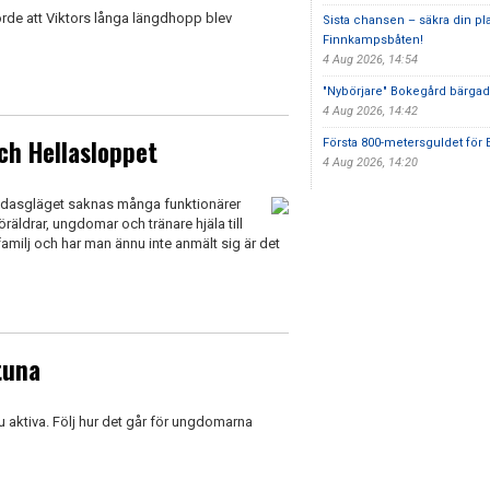
orde att Viktors långa längdhopp blev
Sista chansen – säkra din pl
Finnkampsbåten!
4 Aug 2026, 14:54
"Nybörjare" Bokegård bärgad
4 Aug 2026, 14:42
ch Hellasloppet
Första 800-metersguldet för 
4 Aug 2026, 14:20
 I dasgläget saknas många funktionärer
räldrar, ungdomar och tränare hjäla till
/familj och har man ännu inte anmält sig är det
tuna
u aktiva. Följ hur det går för ungdomarna