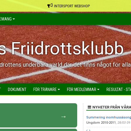
INTERSPORT WEBSHOP
EMANG
s Friidrottsklubb
idrottens underbara värld där det finns något för alla
T
DOKUMENT
FÖR TRÄNARE
FÖR MEDLEMMAR
RESULTAT - ST
NYHETER FRÅN VÅR
→
Summering inomhussäsonge
Ungdom 2010-2011
,
28/03 09