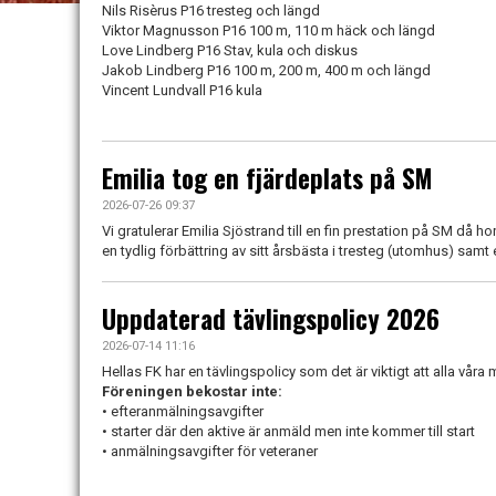
Nils Risèrus P16 tresteg och längd
Viktor Magnusson P16 100 m, 110 m häck och längd
Love Lindberg P16 Stav, kula och diskus
Jakob Lindberg P16 100 m, 200 m, 400 m och längd
Vincent Lundvall P16 kula
Emilia tog en fjärdeplats på SM
2026-07-26 09:37
Vi gratulerar Emilia Sjöstrand till en fin prestation på SM då h
en tydlig förbättring av sitt årsbästa i tresteg (utomhus) samt
Uppdaterad tävlingspolicy 2026
2026-07-14 11:16
Hellas FK har en tävlingspolicy som det är viktigt att alla våra
Föreningen bekostar inte:
• efteranmälningsavgifter
• starter där den aktive är anmäld men inte kommer till start
• anmälningsavgifter för veteraner