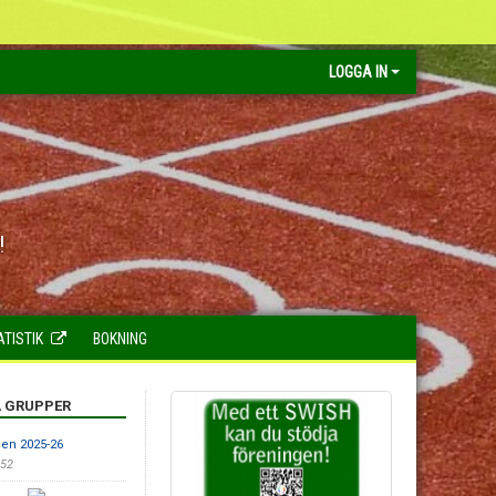
LOGGA IN
!
ATISTIK
BOKNING
A GRUPPER
n 2025-26
:52