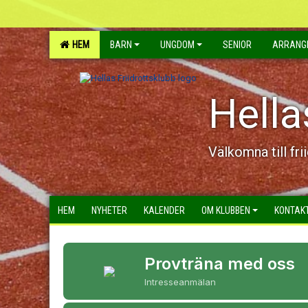
HEM
BARN
UNGDOM
SENIOR
ARRANG
Hella
Välkomna till fri
HEM
NYHETER
KALENDER
OM KLUBBEN
KONTAK
Provträna med oss
Intresseanmälan