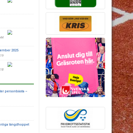
:44
ovember 2025
:19
:18
fter personbästa –
anliga längdhoppet