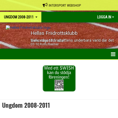
INTERSPORT WEBSHOP
UNGDOM 2008-2011
LOGGA IN
Hellas Friidrottsklubb
Välkomna till friidrottens underbara värld där det finns något för alla!
07-10 Roth/Reimer
HEM
NYHETER
KALENDER
BILDGALLERI
Ungdom 2008-2011
DOKUMENT