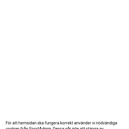
För att hemsidan ska fungera korrekt använder vi nödvändiga
cookies från SportAdmin. Dessa går inte att stänga av.