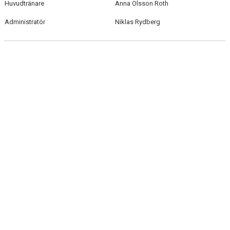
Huvudtränare
Anna Olsson Roth
KONTAKT
Administratör
Niklas Rydberg