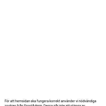
För att hemsidan ska fungera korrekt använder vi nödvändiga
cookies från SportAdmin. Dessa går inte att stänga av.