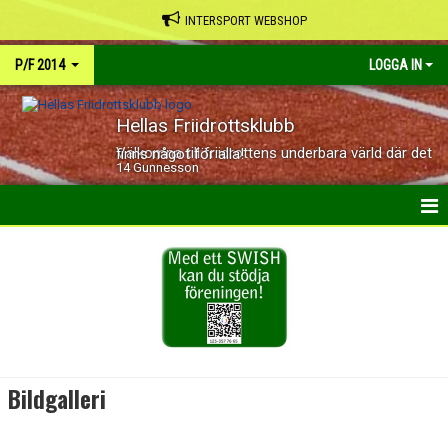
INTERSPORT WEBSHOP
P/F 2014
LOGGA IN
Hellas Friidrottsklubb
Välkomna till friidrottens underbara värld där det finns något för alla!
14 Gunnesson
HEM
NYHETER
KALENDER
BILDGALLERI
Bildgalleri
DOKUMENT