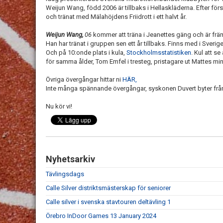
Weijun Wang, född 2006 är tillbaks i Hellaskläderna. Efter först
och tränat med Mälahöjdens Friidrott i ett halvt år.
Weijun Wang,
06
kommer att träna i Jeanettes gäng och är främ
Han har tränat i gruppen sen ett år tillbaks. Finns med i Sverig
Och på 10:onde plats i kula,
Stockholmsstatistiken
. Kul att se
för samma ålder, Tom Emfel i tresteg, pristagare ut Mattes m
Övriga övergångar hittar ni
HÄR,
Inte många spännande övergångar, syskonen Duvert byter från 
Nu kör vi!
Nyhetsarkiv
Tävlingsdags
Calle Silver distriktsmästerskap för seniorer
Calle silver i svenska stavtouren deltävling 1
Örebro InDoor Games 13 January 2024