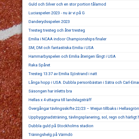
Guld och Silver och en stor portion tålamod
Luciaspelen 2023 - nu är vi på G
Danderydsspelen 2023
Tresteg tresteg och åter tresteg
Emilia i NCAA indoor Championships finaler
SM, DM och fantastiska Emilia i USA
Hammarbyspelen och Emilia återigen långt i USA
Raka Spåret
Tresteg 13.37 av Emilia Sjöstrand i natt
Långa hopp i USA. Dubbla personbästan i Sätra och Carl-Eina
Säsongen har inletts bra
Hellas x 4 uttagna till landslagsträff
Övergångar tävlingsskifte 22/23 – Weijun tillbaks i Hellasgrön
Uppbyggnadsträning, tävlingsplanering, sol, regn och härligt 
Dubbla guld på Stockholms stadion
Träningshelg på Värmdö