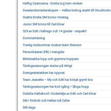
Häftig Castorama - Emilia tog hem vinsten
Svealandsmästerskapen – Hellas bidrog starkt till Stockholm
Grattis Emilia SM brons i tresteg
Junior SM brons till Carl-Einar
529 av Edit i hällregn och 14 grader - respekt!
Sommarträning
Trevlig midsommar önskar team Stenson
Personbästan (PB) i mängder
Blixtsnabba lopp och grymma hoppare
Tävlingssäsongen startar på riktigt
Sverigestatistiken har öppnat
Team Jeanette – My och Edit har börjat grymt bra
Tävlingssäsongen har kört igång = långa hopp
Dubbla Hallrekord i Södertälje av Edit och Carl-Einar
SM i friidrott och Hellas två Callar
SM dags