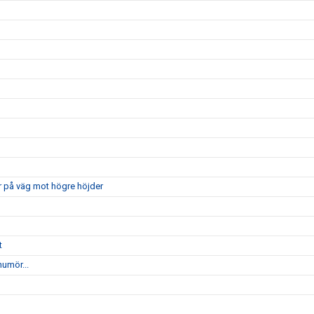
r på väg mot högre höjder
t
humör...