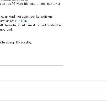
 en tids frånvaro från friidrott och sen tävlat
st inriktad mot sprint och kula/diskus.
estatistiken
P16 kula.
 att Hellas har ytterligare aktiv med i statistiken
innesfond.
Tureberg till Hässelby.