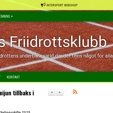
INTERSPORT WEBSHOP
EMANG
s Friidrottsklubb
idrottens underbara värld där det finns något för alla
T
KONTAKT
ijun tillbaks i
<
>
ävlingsskifte 22/23.