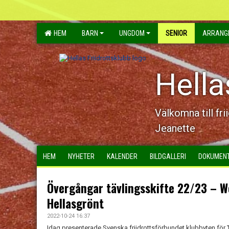
HEM
BARN
UNGDOM
SENIOR
ARRANG
Hella
Välkomna till fri
Jeanette
HEM
NYHETER
KALENDER
BILDGALLERI
DOKUMEN
Övergångar tävlingsskifte 22/23 – We
Hellasgrönt
2022-10-24 16:37
Idag presenterade Svenska friidrottsförbundet klubbyten för
T