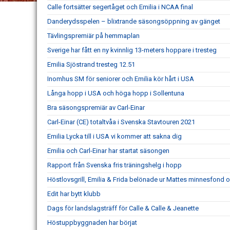
Calle fortsätter segertåget och Emilia i NCAA final
Danderydsspelen – blixtrande säsongsöppning av gänget
Tävlingspremiär på hemmaplan
Sverige har fått en ny kvinnlig 13-meters hoppare i tresteg
Emilia Sjöstrand tresteg 12.51
Inomhus SM för seniorer och Emilia kör hårt i USA
Långa hopp i USA och höga hopp i Sollentuna
Bra säsongspremiär av Carl-Einar
Carl-Einar (CE) totaltvåa i Svenska Stavtouren 2021
Emilia Lycka till i USA vi kommer att sakna dig
Emilia och Carl-Einar har startat säsongen
Rapport från Svenska fris träningshelg i hopp
Höstlovsgrill, Emilia & Frida belönade ur Mattes minnesfond o
Edit har bytt klubb
Dags för landslagsträff för Calle & Calle & Jeanette
Höstuppbyggnaden har börjat