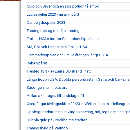
Guld och Silver och en stor portion tålamod
Luciaspelen 2023 - nu är vi på G
Danderydsspelen 2023
Tresteg tresteg och åter tresteg
Emilia i NCAA indoor Championships finaler
SM, DM och fantastiska Emilia i USA
Hammarbyspelen och Emilia återigen långt i USA
Raka Spåret
Tresteg 13.37 av Emilia Sjöstrand i natt
Långa hopp i USA. Dubbla personbästan i Sätra och Carl-Eina
Säsongen har inletts bra
Hellas x 4 uttagna till landslagsträff
Övergångar tävlingsskifte 22/23 – Weijun tillbaks i Hellasgrön
Uppbyggnadsträning, tävlingsplanering, sol, regn och härligt 
Dubbla guld på Stockholms stadion
Träningshelg på Värmdö