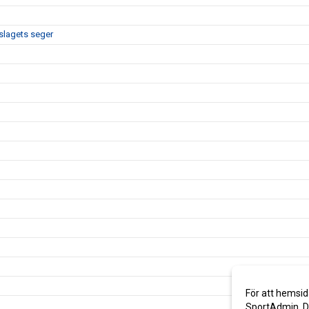
slagets seger
För att hemsid
SportAdmin. De