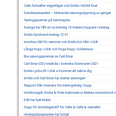
Calle fortsätter segertåget och Emilia i NCAA final
Danderydsspelen – blixtrande säsongsöppning av gänget
Tävlingspremiär på hemmaplan
Sverige har fått en ny kvinnlig 13-meters hoppare i tresteg
Emilia Sjöstrand tresteg 12.51
Inomhus SM för seniorer och Emilia kör hårt i USA
Långa hopp i USA och höga hopp i Sollentuna
Bra säsongspremiär av Carl-Einar
Carl-Einar (CE) totaltvåa i Svenska Stavtouren 2021
Emilia Lycka till i USA vi kommer att sakna dig
Emilia och Carl-Einar har startat säsongen
Rapport från Svenska fris träningshelg i hopp
Höstlovsgrill, Emilia & Frida belönade ur Mattes minnesfond o
Edit har bytt klubb
Dags för landslagsträff för Calle & Calle & Jeanette
Höstuppbyggnaden har börjat