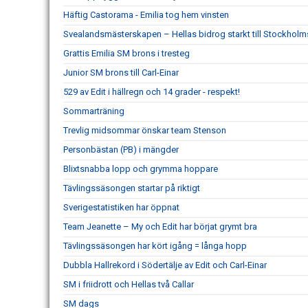
Häftig Castorama - Emilia tog hem vinsten
Svealandsmästerskapen – Hellas bidrog starkt till Stockholm
Grattis Emilia SM brons i tresteg
Junior SM brons till Carl-Einar
529 av Edit i hällregn och 14 grader - respekt!
Sommarträning
Trevlig midsommar önskar team Stenson
Personbästan (PB) i mängder
Blixtsnabba lopp och grymma hoppare
Tävlingssäsongen startar på riktigt
Sverigestatistiken har öppnat
Team Jeanette – My och Edit har börjat grymt bra
Tävlingssäsongen har kört igång = långa hopp
Dubbla Hallrekord i Södertälje av Edit och Carl-Einar
SM i friidrott och Hellas två Callar
SM dags