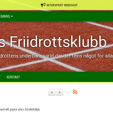
INTERSPORT WEBSHOP
EMANG
s Friidrottsklubb
idrottens underbara värld där det finns något för alla
T
KONTAKT
<
>
ed ett pass ute i Södertälje.