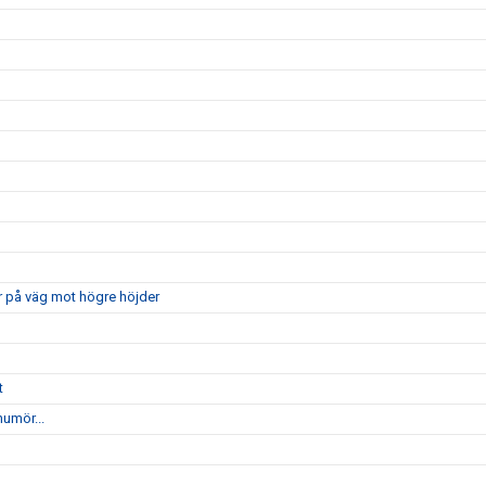
r på väg mot högre höjder
t
humör...