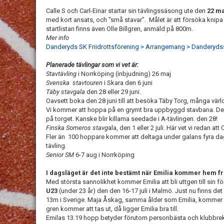
Calle S och Carl-Einar startar sin tävlingssäsong ute den
22 m
med kort ansats, och "små stavar". Målet är att försöka knipa
startlistan finns även Olle Billgren, anmäld på 800m.
Mer info
Danderyds SK Friidrottsförening > Arrangemang > Danderydss
Planerade tävlingar som vi vet är:
Stavtävling
i Norrköping (inbjudning) 26 maj
Svenska stavtouren
i Skara den 6 juni
Täby stavgala
den 28 eller 29 juni.
Oavsett boka den 28 juni till att besöka Täby Torg, många värl
Vi kommer att hoppa på en grymt bra uppbyggd stavbana. Den
på torget. Kanske blir killarna seedade i A-tävlingen. den 28!
Finska Someros stavg
ala, den 1 eller 2 juli. Här vet vi redan at
Fler än 100 hoppare kommer att deltaga under galans fyra daga
tävling.
Senior SM
6-7 aug i Norrköping
I dagsläget är det inte bestämt när Emilia kommer hem f
Med största sannolikhet kommer Emilia att bli uttgen till sin
U23
(under 23 år) den den 16-17 juli i Malmö. Just nu finns de
13m i Sverige. Maja Åskag, samma ålder som Emilia, kommer säke
gren kommer att tas ut, då ligger Emilia bra till.
Emilas 13.19 hopp betyder förutom personbästa och klubbreko