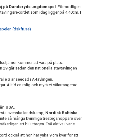
aj på Danderyds ungdomspel
. Förmodligen
 tävlingsrekordet som idag ligger på 4.40cm. I
pelen (dskfri.se)
dsstjärnor kommer att vara på plats.
 29 går sedan den nationella stavtävlingen
t Calle S är seedad i A-tävlingen.
r. Alltid en rolig och mycket välarrangerad
rån USA.
 första svenska landskamp,
Nordisk Baltiska
t inte så många kvinnliga trestegshoppare över
rligen att bli uttagen. Två aktiva i varje
rd också att hon har ynka 9 cm kvar för att