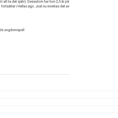
r att ta det själv). Dessutom har hon 2,5 år på
 fortsätter i Hellas ägo. Just nu innehas det av
ryds ungdomspel!