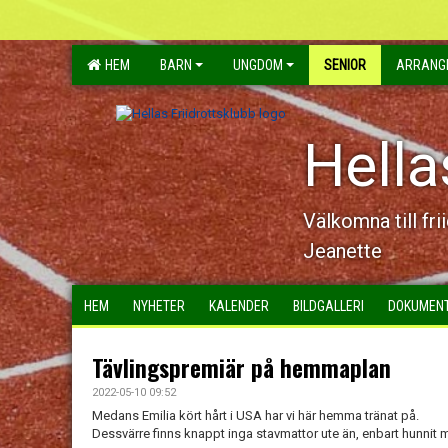
HEM
BARN
UNGDOM
SENIOR
ARRANG
Hella
Välkomna till fri
Jeanette
HEM
NYHETER
KALENDER
BILDGALLERI
DOKUMEN
Tävlingspremiär på hemmaplan
2022-05-10 09:52
Medans Emilia kört hårt i USA har vi här hemma tränat på.
Dessvärre finns knappt inga stavmattor ute än, enbart hunnit m