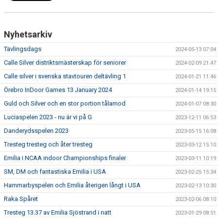
Nyhetsarkiv
Tävlingsdags
2024-05-13 07:04
Calle Silver distriktsmästerskap för seniorer
2024-02-09 21:47
Calle silver i svenska stavtouren deltävling 1
2024-01-21 11:46
Örebro InDoor Games 13 January 2024
2024-01-14 19:15
Guld och Silver och en stor portion tålamod
2024-01-07 08:30
Luciaspelen 2023 - nu är vi på G
2023-12-11 06:53
Danderydsspelen 2023
2023-05-15 16:08
Tresteg tresteg och åter tresteg
2023-03-12 15:10
Emilia i NCAA indoor Championships finaler
2023-03-11 10:19
SM, DM och fantastiska Emilia i USA
2023-02-25 15:34
Hammarbyspelen och Emilia återigen långt i USA
2023-02-13 10:30
Raka Spåret
2023-02-06 08:10
Tresteg 13.37 av Emilia Sjöstrand i natt
2023-01-29 08:51