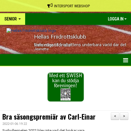
INTERSPORT WEBSHOP
SENIOR
LOGGA IN
Hellas Friidrottsklubb
Välkomna till friidrottens underbara värld där det finns något för alla!
Jeanette
HEM
NYHETER
KALENDER
BILDGALLERI
Bra säsongspremiär av Carl-Einar
<
>
DOKUMENT
2022-01-06 19:22
Surbullespelen 2022 blev inte vad det brukar vara