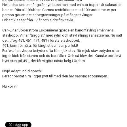
KONTAKT
Hellas har under många år hyrt buss och med en stor trupp. I år saknades
barnen från alla klubbar. Corona restriktioner med 10 kvadratmeter per
person gör att det är begränsningar på många tävlingar.
Enbart klasser från 17 år och äldre fick tävla.
Carl-Einar Söderström Eskonniemi gjorde en kanontävling i männens
stavhopp. Vi har "tragglat" med rytm och stavfällning i ansatserna. Nu satt
det....Tog 451, 461, 471, 481 i första stavhoppet.
491, kom för nära, för långt ut och sen perfekt!
Perfekt i stavhopp betyder ofta för mjuk stav, för mjuk stav betyder ofta
ingen kick från staven och du bara åker. Och så blev det. Kanske borde vi
bytit stav på 491, det får vi göra nästa helg i Örebro.
Nöjd adept, nöjd coach!
Personbästat 5 m ligger pyrt till med den här säsongsöppningen.
Nu kör vi!