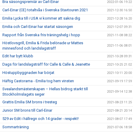
Bra säsongspremiär av Carl-Einar
2022-01-06 19:22
Carl-Einar (CE) totaltvåa i Svenska Stavtouren 2021
2021-12-30 16:50
Emilia Lycka till i USA vi kommer att sakna dig
2021-12-28 16:20
Emilia och Carl-Einar har startat säsongen
2021-12-07 09:31
Rapport från Svenska fris träningshelg i hopp
2021-11-08 08:22
Höstlovsgrill, Emilia & Frida belönade ur Mattes
2021-11-06 08:01
minnesfond och landslagsträff
Edit har bytt klubb
2021-10-28 09:31
Dags för landslagsträff för Calle & Calle & Jeanette
2021-10-25 21:02
Höstuppbyggnaden har börjat
2021-10-11 20:00
Häftig Castorama - Emilia tog hem vinsten
2021-09-19 17:59
Svealandsmästerskapen – Hellas bidrog starkt till
2021-09-14 12:38
Stockholmslagets seger
Grattis Emilia SM brons i tresteg
2021-08-23 11:25
Junior SM brons till Carl-Einar
2021-08-21 20:14
529 av Edit i hällregn och 14 grader - respekt!
2021-08-07 17:49
Sommarträning
2021-07-06 18:58