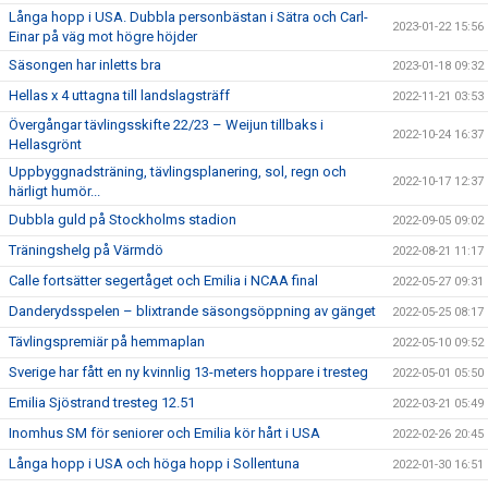
Långa hopp i USA. Dubbla personbästan i Sätra och Carl-
2023-01-22 15:56
Einar på väg mot högre höjder
Säsongen har inletts bra
2023-01-18 09:32
Hellas x 4 uttagna till landslagsträff
2022-11-21 03:53
Övergångar tävlingsskifte 22/23 – Weijun tillbaks i
2022-10-24 16:37
Hellasgrönt
Uppbyggnadsträning, tävlingsplanering, sol, regn och
2022-10-17 12:37
härligt humör...
Dubbla guld på Stockholms stadion
2022-09-05 09:02
Träningshelg på Värmdö
2022-08-21 11:17
Calle fortsätter segertåget och Emilia i NCAA final
2022-05-27 09:31
Danderydsspelen – blixtrande säsongsöppning av gänget
2022-05-25 08:17
Tävlingspremiär på hemmaplan
2022-05-10 09:52
Sverige har fått en ny kvinnlig 13-meters hoppare i tresteg
2022-05-01 05:50
Emilia Sjöstrand tresteg 12.51
2022-03-21 05:49
Inomhus SM för seniorer och Emilia kör hårt i USA
2022-02-26 20:45
Långa hopp i USA och höga hopp i Sollentuna
2022-01-30 16:51