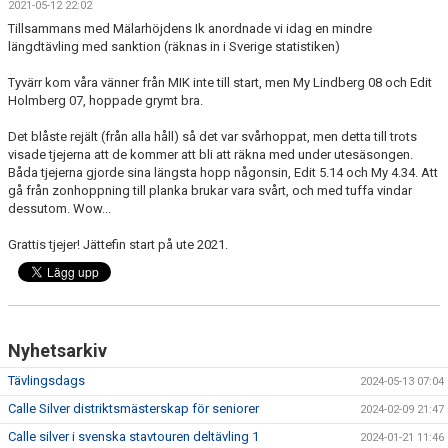
2021-05-12 22:02
KONTAKT
Tillsammans med Mälarhöjdens Ik anordnade vi idag en mindre
längdtävling med sanktion (räknas in i Sverige statistiken)
Tyvärr kom våra vänner från MIK inte till start, men My Lindberg 08 och Edit
Holmberg 07, hoppade grymt bra.
Det blåste rejält (från alla håll) så det var svårhoppat, men detta till trots
visade tjejerna att de kommer att bli att räkna med under utesäsongen.
Båda tjejerna gjorde sina längsta hopp någonsin, Edit 5.14 och My 4.34. Att
gå från zonhoppning till planka brukar vara svårt, och med tuffa vindar
dessutom. Wow...
Grattis tjejer! Jättefin start på ute 2021.
Nyhetsarkiv
Tävlingsdags
2024-05-13 07:04
Calle Silver distriktsmästerskap för seniorer
2024-02-09 21:47
Calle silver i svenska stavtouren deltävling 1
2024-01-21 11:46