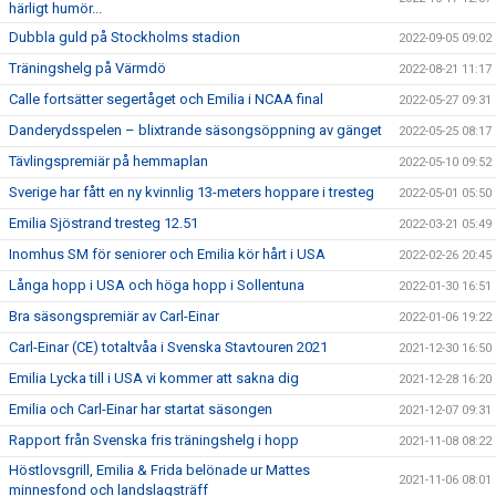
härligt humör...
Dubbla guld på Stockholms stadion
2022-09-05 09:02
Träningshelg på Värmdö
2022-08-21 11:17
Calle fortsätter segertåget och Emilia i NCAA final
2022-05-27 09:31
Danderydsspelen – blixtrande säsongsöppning av gänget
2022-05-25 08:17
Tävlingspremiär på hemmaplan
2022-05-10 09:52
Sverige har fått en ny kvinnlig 13-meters hoppare i tresteg
2022-05-01 05:50
Emilia Sjöstrand tresteg 12.51
2022-03-21 05:49
Inomhus SM för seniorer och Emilia kör hårt i USA
2022-02-26 20:45
Långa hopp i USA och höga hopp i Sollentuna
2022-01-30 16:51
Bra säsongspremiär av Carl-Einar
2022-01-06 19:22
Carl-Einar (CE) totaltvåa i Svenska Stavtouren 2021
2021-12-30 16:50
Emilia Lycka till i USA vi kommer att sakna dig
2021-12-28 16:20
Emilia och Carl-Einar har startat säsongen
2021-12-07 09:31
Rapport från Svenska fris träningshelg i hopp
2021-11-08 08:22
Höstlovsgrill, Emilia & Frida belönade ur Mattes
2021-11-06 08:01
minnesfond och landslagsträff