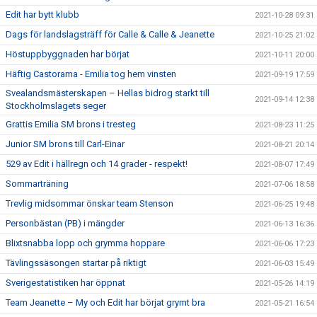
Edit har bytt klubb
2021-10-28 09:31
Dags för landslagsträff för Calle & Calle & Jeanette
2021-10-25 21:02
Höstuppbyggnaden har börjat
2021-10-11 20:00
Häftig Castorama - Emilia tog hem vinsten
2021-09-19 17:59
Svealandsmästerskapen – Hellas bidrog starkt till
2021-09-14 12:38
Stockholmslagets seger
Grattis Emilia SM brons i tresteg
2021-08-23 11:25
Junior SM brons till Carl-Einar
2021-08-21 20:14
529 av Edit i hällregn och 14 grader - respekt!
2021-08-07 17:49
Sommarträning
2021-07-06 18:58
Trevlig midsommar önskar team Stenson
2021-06-25 19:48
Personbästan (PB) i mängder
2021-06-13 16:36
Blixtsnabba lopp och grymma hoppare
2021-06-06 17:23
Tävlingssäsongen startar på riktigt
2021-06-03 15:49
Sverigestatistiken har öppnat
2021-05-26 14:19
Team Jeanette – My och Edit har börjat grymt bra
2021-05-21 16:54