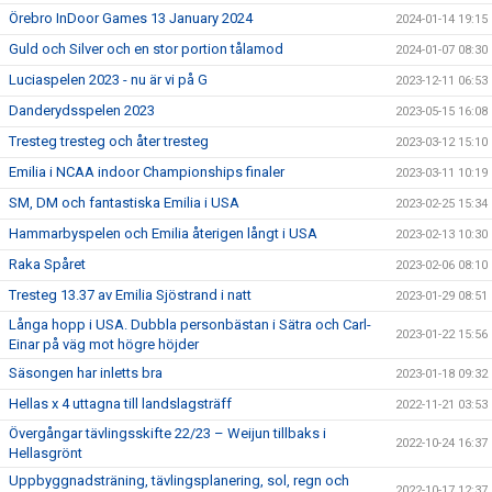
Örebro InDoor Games 13 January 2024
2024-01-14 19:15
Guld och Silver och en stor portion tålamod
2024-01-07 08:30
Luciaspelen 2023 - nu är vi på G
2023-12-11 06:53
Danderydsspelen 2023
2023-05-15 16:08
Tresteg tresteg och åter tresteg
2023-03-12 15:10
Emilia i NCAA indoor Championships finaler
2023-03-11 10:19
SM, DM och fantastiska Emilia i USA
2023-02-25 15:34
Hammarbyspelen och Emilia återigen långt i USA
2023-02-13 10:30
Raka Spåret
2023-02-06 08:10
Tresteg 13.37 av Emilia Sjöstrand i natt
2023-01-29 08:51
Långa hopp i USA. Dubbla personbästan i Sätra och Carl-
2023-01-22 15:56
Einar på väg mot högre höjder
Säsongen har inletts bra
2023-01-18 09:32
Hellas x 4 uttagna till landslagsträff
2022-11-21 03:53
Övergångar tävlingsskifte 22/23 – Weijun tillbaks i
2022-10-24 16:37
Hellasgrönt
Uppbyggnadsträning, tävlingsplanering, sol, regn och
2022-10-17 12:37