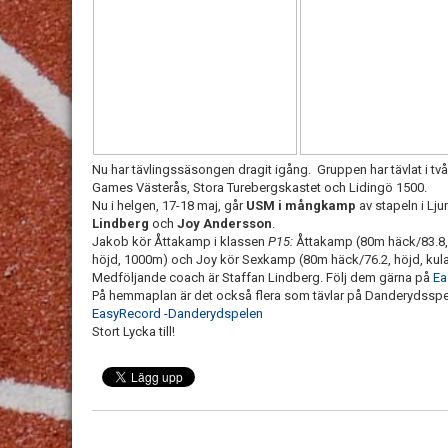
Nu har tävlingssäsongen dragit igång. Gruppen har tävlat i två
Games Västerås, Stora Turebergskastet och Lidingö 1500.
Nu i helgen, 17-18 maj, går
USM i mångkamp
av stapeln i Lj
Lindberg
och
Joy Andersson
.
Jakob kör Åttakamp i klassen
P15:
Åttakamp (80m häck/83.8, d
höjd, 1000m) och Joy kör
Sexkamp (80m häck/76.2, höjd, kula/
Medföljande coach är Staffan Lindberg. Följ dem gärna på
Ea
På hemmaplan är det också flera som tävlar på Danderydsspele
EasyRecord -Danderydspelen
Stort Lycka till!