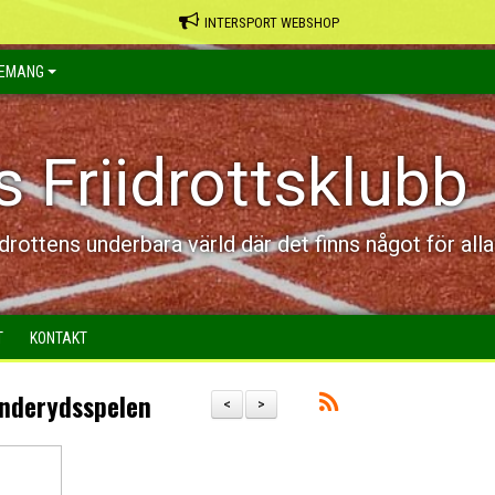
INTERSPORT WEBSHOP
EMANG
s Friidrottsklubb
idrottens underbara värld där det finns något för alla
T
KONTAKT
nderydsspelen
<
>