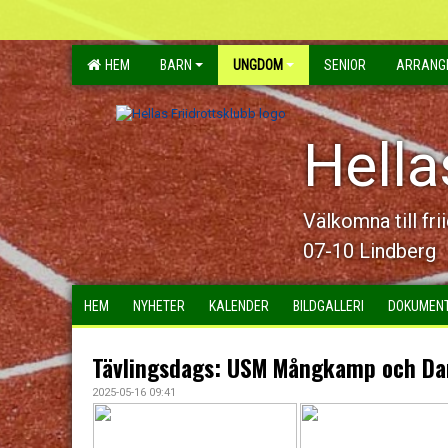
HEM
BARN
UNGDOM
SENIOR
ARRANG
Hella
Välkomna till fri
07-10 Lindberg
HEM
NYHETER
KALENDER
BILDGALLERI
DOKUMEN
Tävlingsdags: USM Mångkamp och Da
2025-05-16 09:41