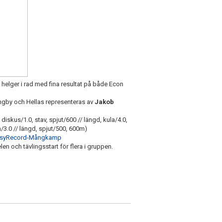
 helger i rad med fina resultat på både Econ
ungby och Hellas representeras av
Jakob
iskus/1.0, stav, spjut/600 // längd, kula/4.0,
3.0 // längd, spjut/500, 600m)
syRecord-Mångkamp
n och tävlingsstart för flera i gruppen.