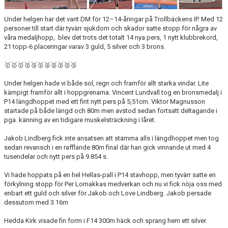
Under helgen har det varit DM för 12–14-åringar på Trollbäckens IP. Med 12
personer till start där tyvärr sjukdom och skador satte stopp för några av
våra medaljhopp, blev det trots det totalt 14 nya pers, 1 nytt klubbrekord,
21 topp-6 placeringar varav 3 guld, 5 silver och 3 brons.
🥇🥇🥇🥈🥈🥈🥈🥈🥉🥉🥉
Under helgen hade vi både sol, regn och framför allt starka vindar. Lite
kämpigt framför allt i hoppgrenarna. Vincent Lundvall tog en bronsmedalj i
P14 längdhoppet med ett fint nytt pers på 5,51cm. Viktor Magnusson
startade på både längd och 80m men avstod sedan fortsatt deltagande i
pga. känning av en tidigare muskelsträckning i låret.
Jakob Lindberg fick inte ansatsen att stämma alls i längdhoppet men tog
sedan revansch i en rafflande 80m final där han gick vinnande ut med 4
tusendelar och nytt pers på 9.854 s.
Vi hade hoppats på en hel Hellas-pall i P14 stavhopp, men tyvärr satte en
förkylning stopp för Per Lomakkas medverkan och nu vi fick nöja oss med
enbart ett guld och silver för Jakob och Love Lindberg. Jakob persade
dessutom med 3.16m
Hedda Kirk visade fin form i F14 300m häck och sprang hem ett silver.