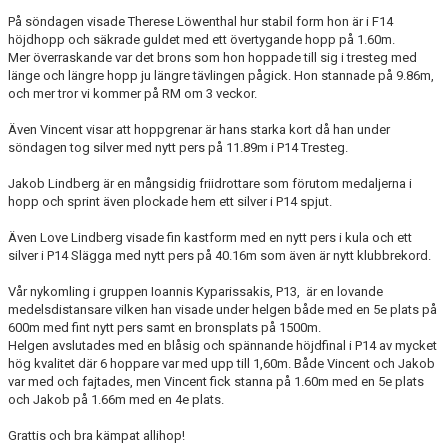
På söndagen visade Therese Löwenthal hur stabil form hon är i F14
höjdhopp och säkrade guldet med ett övertygande hopp på 1.60m.
Mer överraskande var det brons som hon hoppade till sig i tresteg med
länge och längre hopp ju längre tävlingen pågick. Hon stannade på 9.86m,
och mer tror vi kommer på RM om 3 veckor.
Även Vincent visar att hoppgrenar är hans starka kort då han under
söndagen tog silver med nytt pers på 11.89m i P14 Tresteg.
Jakob Lindberg är en mångsidig friidrottare som förutom medaljerna i
hopp och sprint även plockade hem ett silver i P14 spjut.
Även Love Lindberg visade fin kastform med en nytt pers i kula och ett
silver i P14 Slägga med nytt pers på 40.16m som även är nytt klubbrekord.
Vår nykomling i gruppen Ioannis Kyparissakis, P13, är en lovande
medelsdistansare vilken han visade under helgen både med en 5e plats på
600m med fint nytt pers samt en bronsplats på 1500m.
Helgen avslutades med en blåsig och spännande höjdfinal i P14 av mycket
hög kvalitet där 6 hoppare var med upp till 1,60m. Både Vincent och Jakob
var med och fajtades, men Vincent fick stanna på 1.60m med en 5e plats
och Jakob på 1.66m med en 4e plats.
Grattis och bra kämpat allihop!