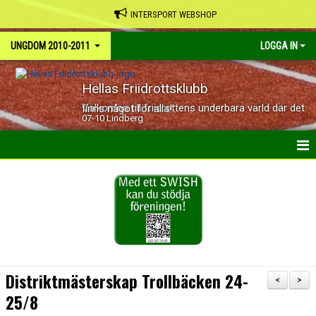
INTERSPORT WEBSHOP
UNGDOM 2010-2011
LOGGA IN
Hellas Friidrottsklubb
Välkomna till friidrottens underbara värld där det finns något för alla!
07-10 Lindberg
HEM
NYHETER
KALENDER
BILDGALLERI
Distriktmästerskap Trollbäcken 24-
<
>
DOKUMENT
25/8