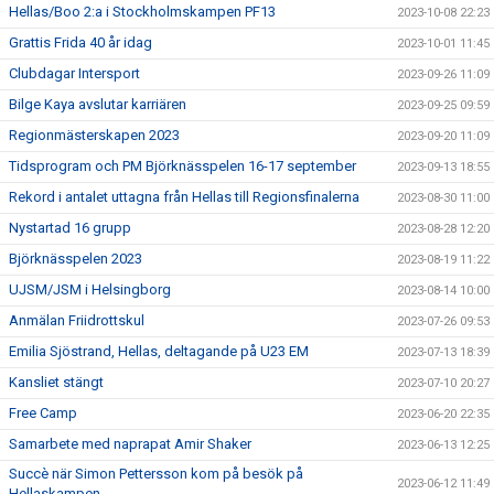
Hellas/Boo 2:a i Stockholmskampen PF13
2023-10-08 22:23
Grattis Frida 40 år idag
2023-10-01 11:45
Clubdagar Intersport
2023-09-26 11:09
Bilge Kaya avslutar karriären
2023-09-25 09:59
Regionmästerskapen 2023
2023-09-20 11:09
Tidsprogram och PM Björknässpelen 16-17 september
2023-09-13 18:55
Rekord i antalet uttagna från Hellas till Regionsfinalerna
2023-08-30 11:00
Nystartad 16 grupp
2023-08-28 12:20
Björknässpelen 2023
2023-08-19 11:22
UJSM/JSM i Helsingborg
2023-08-14 10:00
Anmälan Friidrottskul
2023-07-26 09:53
Emilia Sjöstrand, Hellas, deltagande på U23 EM
2023-07-13 18:39
Kansliet stängt
2023-07-10 20:27
Free Camp
2023-06-20 22:35
Samarbete med naprapat Amir Shaker
2023-06-13 12:25
Succè när Simon Pettersson kom på besök på
2023-06-12 11:49
Hellaskampen