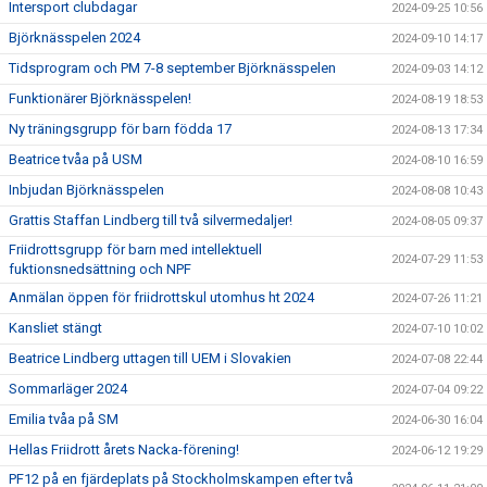
Intersport clubdagar
2024-09-25 10:56
Björknässpelen 2024
2024-09-10 14:17
Tidsprogram och PM 7-8 september Björknässpelen
2024-09-03 14:12
Funktionärer Björknässpelen!
2024-08-19 18:53
Ny träningsgrupp för barn födda 17
2024-08-13 17:34
Beatrice tvåa på USM
2024-08-10 16:59
Inbjudan Björknässpelen
2024-08-08 10:43
Grattis Staffan Lindberg till två silvermedaljer!
2024-08-05 09:37
Friidrottsgrupp för barn med intellektuell
2024-07-29 11:53
fuktionsnedsättning och NPF
Anmälan öppen för friidrottskul utomhus ht 2024
2024-07-26 11:21
Kansliet stängt
2024-07-10 10:02
Beatrice Lindberg uttagen till UEM i Slovakien
2024-07-08 22:44
Sommarläger 2024
2024-07-04 09:22
Emilia tvåa på SM
2024-06-30 16:04
Hellas Friidrott årets Nacka-förening!
2024-06-12 19:29
PF12 på en fjärdeplats på Stockholmskampen efter två