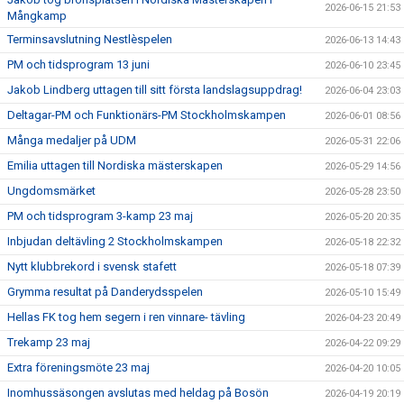
2026-06-15 21:53
Mångkamp
Terminsavslutning Nestlèspelen
2026-06-13 14:43
PM och tidsprogram 13 juni
2026-06-10 23:45
Jakob Lindberg uttagen till sitt första landslagsuppdrag!
2026-06-04 23:03
Deltagar-PM och Funktionärs-PM Stockholmskampen
2026-06-01 08:56
Många medaljer på UDM
2026-05-31 22:06
Emilia uttagen till Nordiska mästerskapen
2026-05-29 14:56
Ungdomsmärket
2026-05-28 23:50
PM och tidsprogram 3-kamp 23 maj
2026-05-20 20:35
Inbjudan deltävling 2 Stockholmskampen
2026-05-18 22:32
Nytt klubbrekord i svensk stafett
2026-05-18 07:39
Grymma resultat på Danderydsspelen
2026-05-10 15:49
Hellas FK tog hem segern i ren vinnare- tävling
2026-04-23 20:49
Trekamp 23 maj
2026-04-22 09:29
Extra föreningsmöte 23 maj
2026-04-20 10:05
Inomhussäsongen avslutas med heldag på Bosön
2026-04-19 20:19