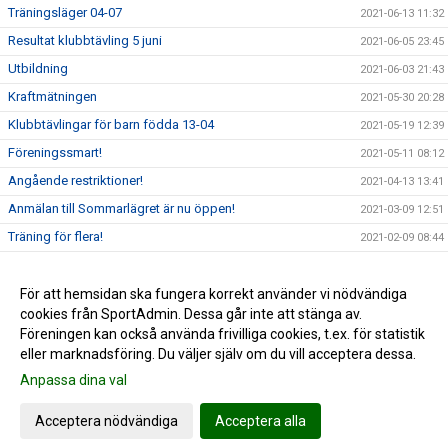
Träningsläger 04-07
2021-06-13 11:32
Resultat klubbtävling 5 juni
2021-06-05 23:45
Utbildning
2021-06-03 21:43
Kraftmätningen
2021-05-30 20:28
Klubbtävlingar för barn födda 13-04
2021-05-19 12:39
Föreningssmart!
2021-05-11 08:12
Angående restriktioner!
2021-04-13 13:41
Anmälan till Sommarlägret är nu öppen!
2021-03-09 12:51
Träning för flera!
2021-02-09 08:44
Goda nyheter!
2021-01-17 10:05
Carl-Einar över 5 m i stavhopp!
För att hemsidan ska fungera korrekt använder vi nödvändiga
2021-01-16 19:24
cookies från SportAdmin. Dessa går inte att stänga av.
Alla träningar ställs in för alla t.o.m 24 januari
2021-01-07 10:47
Föreningen kan också använda frivilliga cookies, t.ex. för statistik
eller marknadsföring. Du väljer själv om du vill acceptera dessa.
Anpassa dina val
Cookie-inställningar
Gå till Webbversion
Acceptera nödvändiga
Acceptera alla