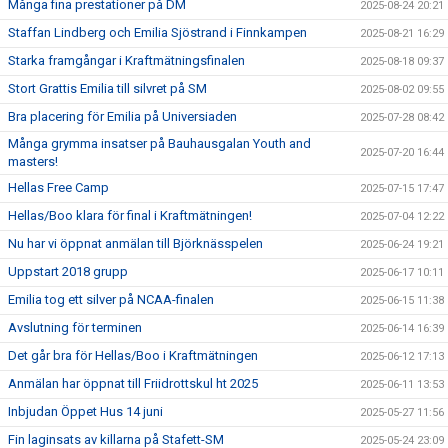
Många fina prestationer på DM
2025-08-24 20:21
Staffan Lindberg och Emilia Sjöstrand i Finnkampen
2025-08-21 16:29
Starka framgångar i Kraftmätningsfinalen
2025-08-18 09:37
Stort Grattis Emilia till silvret på SM
2025-08-02 09:55
Bra placering för Emilia på Universiaden
2025-07-28 08:42
Många grymma insatser på Bauhausgalan Youth and
2025-07-20 16:44
masters!
Hellas Free Camp
2025-07-15 17:47
Hellas/Boo klara för final i Kraftmätningen!
2025-07-04 12:22
Nu har vi öppnat anmälan till Björknässpelen
2025-06-24 19:21
Uppstart 2018 grupp
2025-06-17 10:11
Emilia tog ett silver på NCAA-finalen
2025-06-15 11:38
Avslutning för terminen
2025-06-14 16:39
Det går bra för Hellas/Boo i Kraftmätningen
2025-06-12 17:13
Anmälan har öppnat till Friidrottskul ht 2025
2025-06-11 13:53
Inbjudan Öppet Hus 14 juni
2025-05-27 11:56
Fin laginsats av killarna på Stafett-SM
2025-05-24 23:09