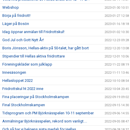
Webshop
2023-01-30 10:51
Börja på friidrott!
2023-01-27 12:58
Läger på Bosön
2023-01-16 18:18
Idag öppnar anmälan till Friidrottskul!
2023-01-02 10:30
God Jul och Gott Nytt År!
2022-12-23 09:28
Boris Jönsson, Hellas-aktiv på 50-talet, har gått bort
2022-12-20 13:08
Stipendier till Hellas aktiva friidrottare
2022-12-01 10:06
Föreningskläder som julklapp
2022-11-22 08:19
Innesäsongen
2022-11-11 13:46
Hellasloppet 2022
2022-10-10 08:54
Friidrottskul ht 2022 inne
2022-10-04 20:45
Fina placeringar på Stockholmskampen
2022-09-19 09:02
Final Stockholmskampen
2022-09-15 14:30
Tidsprogram och PM Björknässpelen 10-11 september
2022-09-06 14:55
Anmälningar Björknässpelen, rekord som vanligt....
2022-09-05 08:47
Och så har vi helgens sista medalj för Hellas
2022-08-28 18:37