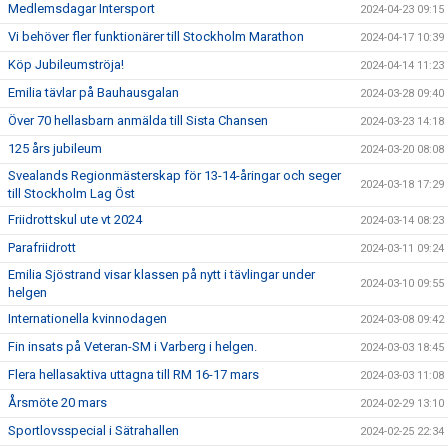
Medlemsdagar Intersport
2024-04-23 09:15
Vi behöver fler funktionärer till Stockholm Marathon
2024-04-17 10:39
Köp Jubileumströja!
2024-04-14 11:23
Emilia tävlar på Bauhausgalan
2024-03-28 09:40
Över 70 hellasbarn anmälda till Sista Chansen
2024-03-23 14:18
125 års jubileum
2024-03-20 08:08
Svealands Regionmästerskap för 13-14-åringar och seger
2024-03-18 17:29
till Stockholm Lag Öst
Friidrottskul ute vt 2024
2024-03-14 08:23
Parafriidrott
2024-03-11 09:24
Emilia Sjöstrand visar klassen på nytt i tävlingar under
2024-03-10 09:55
helgen
Internationella kvinnodagen
2024-03-08 09:42
Fin insats på Veteran-SM i Varberg i helgen.
2024-03-03 18:45
Flera hellasaktiva uttagna till RM 16-17 mars
2024-03-03 11:08
Årsmöte 20 mars
2024-02-29 13:10
Sportlovsspecial i Sätrahallen
2024-02-25 22:34