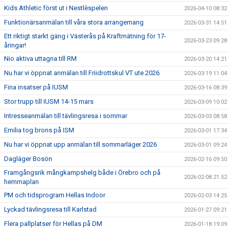
Kids Athletic först ut i Nestlèspelen
2026-04-10 08:32
Funktionärsanmälan till våra stora arrangemang
2026-03-31 14:51
Ett riktigt starkt gäng i Västerås på Kraftmätning för 17-
2026-03-23 09:28
åringar!
Nio aktiva uttagna till RM
2026-03-20 14:21
Nu har vi öppnat anmälan till Friidrottskul VT ute 2026
2026-03-19 11:04
Fina insatser på IUSM
2026-03-16 08:39
Stor trupp till IUSM 14-15 mars
2026-03-09 10:02
Intresseanmälan till tävlingsresa i sommar
2026-03-03 08:58
Emilia tog brons på ISM
2026-03-01 17:34
Nu har vi öppnat upp anmälan till sommarläger 2026
2026-03-01 09:24
Dagläger Bosön
2026-02-16 09:50
Framgångsrik mångkampshelg både i Örebro och på
2026-02-08 21:52
hemmaplan
PM och tidsprogram Hellas Indoor
2026-02-03 14:25
Lyckad tävlingsresa till Karlstad
2026-01-27 09:21
Flera pallplatser för Hellas på DM
2026-01-18 19:09