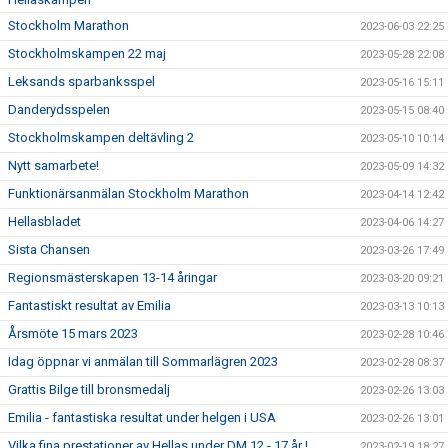
Stockholm Marathon
2023-06-03 22:25
Stockholmskampen 22 maj
2023-05-28 22:08
Leksands sparbanksspel
2023-05-16 15:11
Danderydsspelen
2023-05-15 08:40
Stockholmskampen deltävling 2
2023-05-10 10:14
Nytt samarbete!
2023-05-09 14:32
Funktionärsanmälan Stockholm Marathon
2023-04-14 12:42
Hellasbladet
2023-04-06 14:27
Sista Chansen
2023-03-26 17:49
Regionsmästerskapen 13-14 åringar
2023-03-20 09:21
Fantastiskt resultat av Emilia
2023-03-13 10:13
Årsmöte 15 mars 2023
2023-02-28 10:46
Idag öppnar vi anmälan till Sommarlägren 2023
2023-02-28 08:37
Grattis Bilge till bronsmedalj
2023-02-26 13:03
Emilia - fantastiska resultat under helgen i USA
2023-02-26 13:01
Vilka fina prestationer av Hellas under DM 12 - 17 år !
2023-02-19 18:27