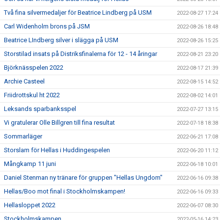
Två fina silvermedaljer för Beatrice Lindberg på USM
2022-08-27 17:24
Carl Widenholm brons på JSM
2022-08-26 18:48
Beatrice LIndberg silver i slägga på USM
2022-08-26 15:25
Storstilad insats på Distriksfinalerna för 12 - 14 åringar
2022-08-21 23:20
Björknässpelen 2022
2022-08-17 21:39
Archie Casteel
2022-08-15 14:52
Friidrottskul ht 2022
2022-08-02 14:01
Leksands sparbanksspel
2022-07-27 13:15
Vi gratulerar Olle Billgren till fina resultat
2022-07-18 18:38
Sommarläger
2022-06-21 17:08
Storslam för Hellas i Huddingespelen
2022-06-20 11:12
Mångkamp 11 juni
2022-06-18 10:01
Daniel Stenman ny tränare för gruppen "Hellas Ungdom"
2022-06-16 09:38
Hellas/Boo mot final i Stockholmskampen!
2022-06-16 09:33
Hellasloppet 2022
2022-06-07 08:30
Stockholmskampen
2022-05-16 14:23