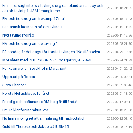
En minst sagt intensiv tävlingshelg där bland annat Joy och
2025-05-18 21:15
Jakob tävlat på USM i mångkamp
PM och tidsprogram trekamp 17 maj
2025-05-15 17:13
Fantastisk laginsats på deltävling 1
2025-05-15 11:05
Nytt tävlingsförråd
2025-05-11 18:56
PM och tidsprogram deltävling 1
2025-05-08 21:50
På söndag är det dags för första tävlingen i Nestlèspelen
2025-04-29 10:38
Möt våren med INTERSPORTS Clubdagar 22/4–28/4!
2025-04-24 21:59
Funktionärer till Stockholm Marathon!
2025-04-21 22:12
Uppstart på Bosön
2025-04-06 09:24
Sista Chansen
2025-03-31 08:46
Första Hellasbladet för året
2025-03-21 18:00
En rolig och spännande RM-helg är till ända!
2025-03-17 08:41
Emilia klar för inomhus-VM
2025-03-13 20:10
Nu finns möjlighet att anmäla sig till Friidrottskul
2025-03-12 09:10
Guld till Therese och Jakob på IUSM15
2025-03-08 16:49