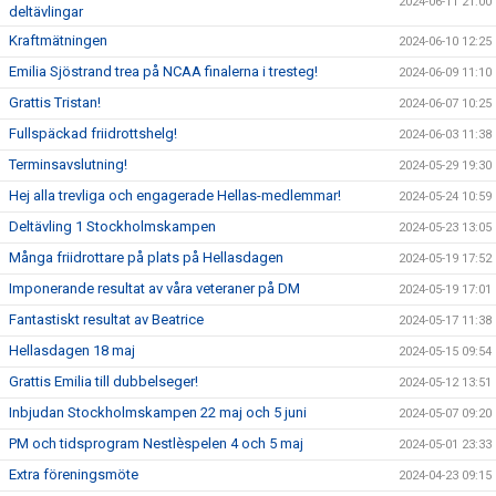
2024-06-11 21:00
deltävlingar
Kraftmätningen
2024-06-10 12:25
Emilia Sjöstrand trea på NCAA finalerna i tresteg!
2024-06-09 11:10
Grattis Tristan!
2024-06-07 10:25
Fullspäckad friidrottshelg!
2024-06-03 11:38
Terminsavslutning!
2024-05-29 19:30
Hej alla trevliga och engagerade Hellas-medlemmar!
2024-05-24 10:59
Deltävling 1 Stockholmskampen
2024-05-23 13:05
Många friidrottare på plats på Hellasdagen
2024-05-19 17:52
Imponerande resultat av våra veteraner på DM
2024-05-19 17:01
Fantastiskt resultat av Beatrice
2024-05-17 11:38
Hellasdagen 18 maj
2024-05-15 09:54
Grattis Emilia till dubbelseger!
2024-05-12 13:51
Inbjudan Stockholmskampen 22 maj och 5 juni
2024-05-07 09:20
PM och tidsprogram Nestlèspelen 4 och 5 maj
2024-05-01 23:33
Extra föreningsmöte
2024-04-23 09:15