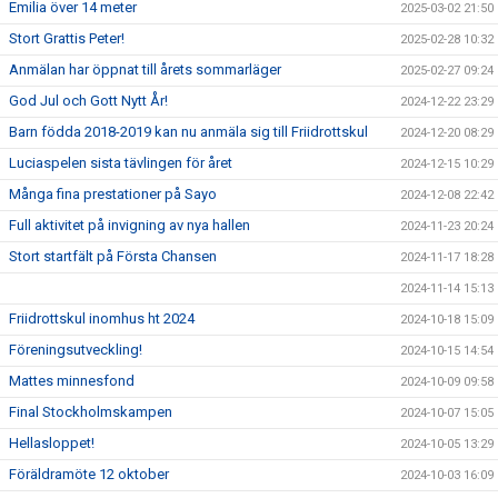
Emilia över 14 meter
2025-03-02 21:50
Stort Grattis Peter!
2025-02-28 10:32
Anmälan har öppnat till årets sommarläger
2025-02-27 09:24
God Jul och Gott Nytt År!
2024-12-22 23:29
Barn födda 2018-2019 kan nu anmäla sig till Friidrottskul
2024-12-20 08:29
Luciaspelen sista tävlingen för året
2024-12-15 10:29
Många fina prestationer på Sayo
2024-12-08 22:42
Full aktivitet på invigning av nya hallen
2024-11-23 20:24
Stort startfält på Första Chansen
2024-11-17 18:28
2024-11-14 15:13
Friidrottskul inomhus ht 2024
2024-10-18 15:09
Föreningsutveckling!
2024-10-15 14:54
Mattes minnesfond
2024-10-09 09:58
Final Stockholmskampen
2024-10-07 15:05
Hellasloppet!
2024-10-05 13:29
Föräldramöte 12 oktober
2024-10-03 16:09