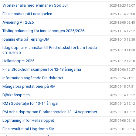
Vi önskar alla medlemmar en God Jul!
2025-12-23 15:07
Fina insatser på Luciaspelen
2025-12-14 23:00
Avisering VT 2026
2025-12-08 09:45
Tävlingsplanering för innesäsongen 2025/2026
2025-11-16 17:22
Ioannis etta på Terräng-DM
2025-10-13 19:38
Idag öppnar vi anmälan till Friidrottskul för barn födda
2025-10-13 11:30
2018-2019
Hellasloppet 2025
2025-10-12 17:18
Final Stockholmskampen för 12-13 åringarna
2025-10-06 10:27
Information angående Fritidskortet
2025-09-24 21:21
Många bra prestationer på RM
2025-09-15 07:51
Björknässpelen
2025-09-14 19:52
RM i Södertälje för 13-14 åringar
2025-09-12 12:12
PM och tidsprogram Björknässpelen 13-14 september
2025-09-10 19:12
Löpträning inför Hellasloppet
2025-09-08 09:10
Fina resultat på Ungdoms-SM
2025-09-01 09:16