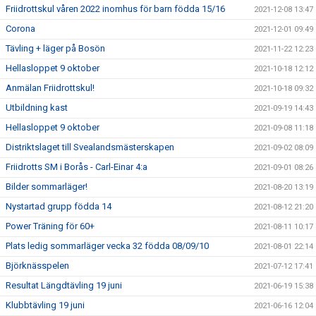
Friidrottskul våren 2022 inomhus för barn födda 15/16
2021-12-08 13:47
Corona
2021-12-01 09:49
Tävling + läger på Bosön
2021-11-22 12:23
Hellasloppet 9 oktober
2021-10-18 12:12
Anmälan Friidrottskul!
2021-10-18 09:32
Utbildning kast
2021-09-19 14:43
Hellasloppet 9 oktober
2021-09-08 11:18
Distriktslaget till Svealandsmästerskapen
2021-09-02 08:09
Friidrotts SM i Borås - Carl-Einar 4:a
2021-09-01 08:26
Bilder sommarläger!
2021-08-20 13:19
Nystartad grupp födda 14
2021-08-12 21:20
Power Träning för 60+
2021-08-11 10:17
Plats ledig sommarläger vecka 32 födda 08/09/10
2021-08-01 22:14
Björknässpelen
2021-07-12 17:41
Resultat Längdtävling 19 juni
2021-06-19 15:38
Klubbtävling 19 juni
2021-06-16 12:04