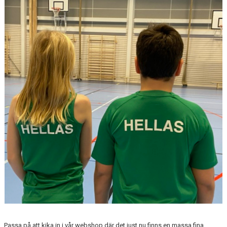
DOKUMENT
FÖR TRÄNARE
FÖR MEDLEMMAR
RESULTAT - STATISTIK
BOKNING
Passa på att kika in i vår webshop där det just nu finns en massa fina