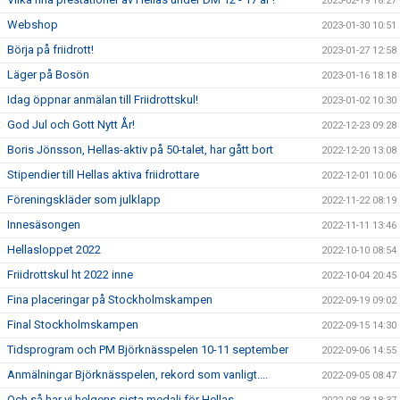
2023-02-19 18:27
Webshop
2023-01-30 10:51
Börja på friidrott!
2023-01-27 12:58
Läger på Bosön
2023-01-16 18:18
Idag öppnar anmälan till Friidrottskul!
2023-01-02 10:30
God Jul och Gott Nytt År!
2022-12-23 09:28
Boris Jönsson, Hellas-aktiv på 50-talet, har gått bort
2022-12-20 13:08
Stipendier till Hellas aktiva friidrottare
2022-12-01 10:06
Föreningskläder som julklapp
2022-11-22 08:19
Innesäsongen
2022-11-11 13:46
Hellasloppet 2022
2022-10-10 08:54
Friidrottskul ht 2022 inne
2022-10-04 20:45
Fina placeringar på Stockholmskampen
2022-09-19 09:02
Final Stockholmskampen
2022-09-15 14:30
Tidsprogram och PM Björknässpelen 10-11 september
2022-09-06 14:55
Anmälningar Björknässpelen, rekord som vanligt....
2022-09-05 08:47
Och så har vi helgens sista medalj för Hellas