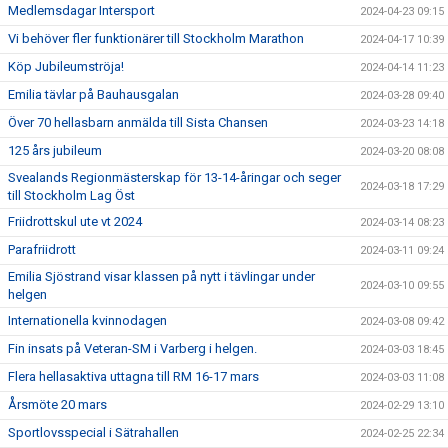
Medlemsdagar Intersport
2024-04-23 09:15
Vi behöver fler funktionärer till Stockholm Marathon
2024-04-17 10:39
Köp Jubileumströja!
2024-04-14 11:23
Emilia tävlar på Bauhausgalan
2024-03-28 09:40
Över 70 hellasbarn anmälda till Sista Chansen
2024-03-23 14:18
125 års jubileum
2024-03-20 08:08
Svealands Regionmästerskap för 13-14-åringar och seger
2024-03-18 17:29
till Stockholm Lag Öst
Friidrottskul ute vt 2024
2024-03-14 08:23
Parafriidrott
2024-03-11 09:24
Emilia Sjöstrand visar klassen på nytt i tävlingar under
2024-03-10 09:55
helgen
Internationella kvinnodagen
2024-03-08 09:42
Fin insats på Veteran-SM i Varberg i helgen.
2024-03-03 18:45
Flera hellasaktiva uttagna till RM 16-17 mars
2024-03-03 11:08
Årsmöte 20 mars
2024-02-29 13:10
Sportlovsspecial i Sätrahallen
2024-02-25 22:34