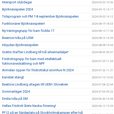
Intersport clubdagar
2024-09-25 10:56
Björknässpelen 2024
2024-09-10 14:17
Tidsprogram och PM 7-8 september Björknässpelen
2024-09-03 14:12
Funktionärer Björknässpelen!
2024-08-19 18:53
Ny träningsgrupp för barn födda 17
2024-08-13 17:34
Beatrice tvåa på USM
2024-08-10 16:59
Inbjudan Björknässpelen
2024-08-08 10:43
Grattis Staffan Lindberg till två silvermedaljer!
2024-08-05 09:37
Friidrottsgrupp för barn med intellektuell
2024-07-29 11:53
fuktionsnedsättning och NPF
Anmälan öppen för friidrottskul utomhus ht 2024
2024-07-26 11:21
Kansliet stängt
2024-07-10 10:02
Beatrice Lindberg uttagen till UEM i Slovakien
2024-07-08 22:44
Sommarläger 2024
2024-07-04 09:22
Emilia tvåa på SM
2024-06-30 16:04
Hellas Friidrott årets Nacka-förening!
2024-06-12 19:29
PF12 på en fjärdeplats på Stockholmskampen efter två