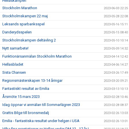
Hellaskampen
Stockholm Marathon
2023-06-03 22:25
Stockholmskampen 22 maj
2023-05-28 22:08
Leksands sparbanksspel
2023-05-16 15:11
Danderydsspelen
2023-05-15 08:40
Stockholmskampen deltävling 2
2023-05-10 10:14
Nytt samarbete!
2023-05-09 14:32
Funktionärsanmälan Stockholm Marathon
2023-04-14 12:42
Hellasbladet
2023-04-06 14:27
Sista Chansen
2023-03-26 17:49
Regionsmästerskapen 13-14 åringar
2023-03-20 09:21
Fantastiskt resultat av Emilia
2023-03-13 10:13
Årsmöte 15 mars 2023
2023-02-28 10:46
Idag öppnar vi anmälan till Sommarlägren 2023
2023-02-28 08:37
Grattis Bilge till bronsmedalj
2023-02-26 13:03
Emilia - fantastiska resultat under helgen i USA
2023-02-26 13:01
Vilka fina prestationer av Hellas under DM 12 - 17 år !