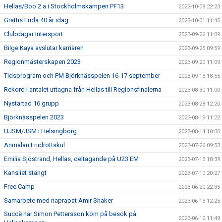
Hellas/Boo 2:a i Stockholmskampen PF13
2023-10-08 22:23
Grattis Frida 40 år idag
2023-10-01 11:45
Clubdagar Intersport
2023-09-26 11:09
Bilge Kaya avslutar karriären
2023-09-25 09:59
Regionmästerskapen 2023
2023-09-20 11:09
Tidsprogram och PM Björknässpelen 16-17 september
2023-09-13 18:55
Rekord i antalet uttagna från Hellas till Regionsfinalerna
2023-08-30 11:00
Nystartad 16 grupp
2023-08-28 12:20
Björknässpelen 2023
2023-08-19 11:22
UJSM/JSM i Helsingborg
2023-08-14 10:00
Anmälan Friidrottskul
2023-07-26 09:53
Emilia Sjöstrand, Hellas, deltagande på U23 EM
2023-07-13 18:39
Kansliet stängt
2023-07-10 20:27
Free Camp
2023-06-20 22:35
Samarbete med naprapat Amir Shaker
2023-06-13 12:25
Succè när Simon Pettersson kom på besök på
2023-06-12 11:49