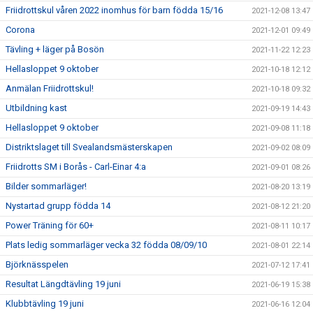
Friidrottskul våren 2022 inomhus för barn födda 15/16
2021-12-08 13:47
Corona
2021-12-01 09:49
Tävling + läger på Bosön
2021-11-22 12:23
Hellasloppet 9 oktober
2021-10-18 12:12
Anmälan Friidrottskul!
2021-10-18 09:32
Utbildning kast
2021-09-19 14:43
Hellasloppet 9 oktober
2021-09-08 11:18
Distriktslaget till Svealandsmästerskapen
2021-09-02 08:09
Friidrotts SM i Borås - Carl-Einar 4:a
2021-09-01 08:26
Bilder sommarläger!
2021-08-20 13:19
Nystartad grupp födda 14
2021-08-12 21:20
Power Träning för 60+
2021-08-11 10:17
Plats ledig sommarläger vecka 32 födda 08/09/10
2021-08-01 22:14
Björknässpelen
2021-07-12 17:41
Resultat Längdtävling 19 juni
2021-06-19 15:38
Klubbtävling 19 juni
2021-06-16 12:04