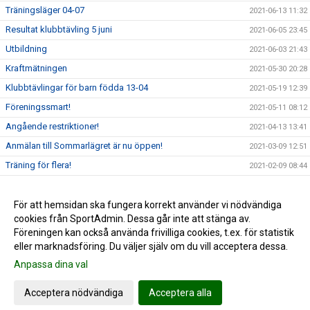
Träningsläger 04-07
2021-06-13 11:32
Resultat klubbtävling 5 juni
2021-06-05 23:45
Utbildning
2021-06-03 21:43
Kraftmätningen
2021-05-30 20:28
Klubbtävlingar för barn födda 13-04
2021-05-19 12:39
Föreningssmart!
2021-05-11 08:12
Angående restriktioner!
2021-04-13 13:41
Anmälan till Sommarlägret är nu öppen!
2021-03-09 12:51
Träning för flera!
2021-02-09 08:44
Goda nyheter!
2021-01-17 10:05
Carl-Einar över 5 m i stavhopp!
För att hemsidan ska fungera korrekt använder vi nödvändiga
2021-01-16 19:24
cookies från SportAdmin. Dessa går inte att stänga av.
Alla träningar ställs in för alla t.o.m 24 januari
2021-01-07 10:47
Föreningen kan också använda frivilliga cookies, t.ex. för statistik
eller marknadsföring. Du väljer själv om du vill acceptera dessa.
Anpassa dina val
Cookie-inställningar
Gå till Webbversion
Acceptera nödvändiga
Acceptera alla