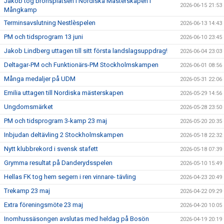
Jakob tog bronsplatsen i Nordiska Mästerskapen i
2026-06-15 21:53
Mångkamp
Terminsavslutning Nestlèspelen
2026-06-13 14:43
PM och tidsprogram 13 juni
2026-06-10 23:45
Jakob Lindberg uttagen till sitt första landslagsuppdrag!
2026-06-04 23:03
Deltagar-PM och Funktionärs-PM Stockholmskampen
2026-06-01 08:56
Många medaljer på UDM
2026-05-31 22:06
Emilia uttagen till Nordiska mästerskapen
2026-05-29 14:56
Ungdomsmärket
2026-05-28 23:50
PM och tidsprogram 3-kamp 23 maj
2026-05-20 20:35
Inbjudan deltävling 2 Stockholmskampen
2026-05-18 22:32
Nytt klubbrekord i svensk stafett
2026-05-18 07:39
Grymma resultat på Danderydsspelen
2026-05-10 15:49
Hellas FK tog hem segern i ren vinnare- tävling
2026-04-23 20:49
Trekamp 23 maj
2026-04-22 09:29
Extra föreningsmöte 23 maj
2026-04-20 10:05
Inomhussäsongen avslutas med heldag på Bosön
2026-04-19 20:19