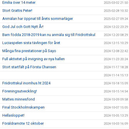
Emilia över 14 meter
2025-03-02 21:50
Stort Grattis Peter!
2025-02-28 10:32
Anmälan har öppnat till årets sommarläger
2025-02-27 09:24
God Jul och Gott Nytt År!
2024-12-22 23:29
Barn födda 2018-2019 kan nu anmäla sig till Friidrottskul
2024-12-20 08:29
Luciaspelen sista tävlingen för året
2024-12-15 10:29
Många fina prestationer på Sayo
2024-12-08 22:42
Full aktivitet på invigning av nya hallen
2024-11-23 20:24
Stort startfält på Första Chansen
2024-11-17 18:28
2024-11-14 15:13
Friidrottskul inomhus ht 2024
2024-10-18 15:09
Föreningsutveckling!
2024-10-15 14:54
Mattes minnesfond
2024-10-09 09:58
Final Stockholmskampen
2024-10-07 15:05
Hellasloppet!
2024-10-05 13:29
Föräldramöte 12 oktober
2024-10-03 16:09