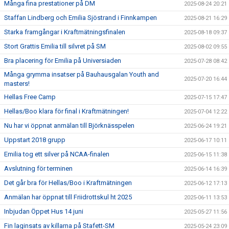
Många fina prestationer på DM
2025-08-24 20:21
Staffan Lindberg och Emilia Sjöstrand i Finnkampen
2025-08-21 16:29
Starka framgångar i Kraftmätningsfinalen
2025-08-18 09:37
Stort Grattis Emilia till silvret på SM
2025-08-02 09:55
Bra placering för Emilia på Universiaden
2025-07-28 08:42
Många grymma insatser på Bauhausgalan Youth and
2025-07-20 16:44
masters!
Hellas Free Camp
2025-07-15 17:47
Hellas/Boo klara för final i Kraftmätningen!
2025-07-04 12:22
Nu har vi öppnat anmälan till Björknässpelen
2025-06-24 19:21
Uppstart 2018 grupp
2025-06-17 10:11
Emilia tog ett silver på NCAA-finalen
2025-06-15 11:38
Avslutning för terminen
2025-06-14 16:39
Det går bra för Hellas/Boo i Kraftmätningen
2025-06-12 17:13
Anmälan har öppnat till Friidrottskul ht 2025
2025-06-11 13:53
Inbjudan Öppet Hus 14 juni
2025-05-27 11:56
Fin laginsats av killarna på Stafett-SM
2025-05-24 23:09