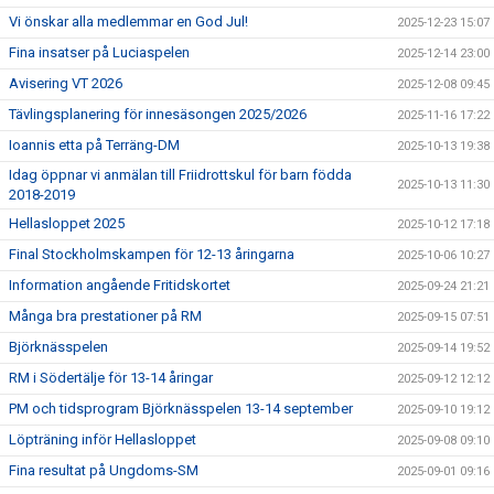
Vi önskar alla medlemmar en God Jul!
2025-12-23 15:07
Fina insatser på Luciaspelen
2025-12-14 23:00
Avisering VT 2026
2025-12-08 09:45
Tävlingsplanering för innesäsongen 2025/2026
2025-11-16 17:22
Ioannis etta på Terräng-DM
2025-10-13 19:38
Idag öppnar vi anmälan till Friidrottskul för barn födda
2025-10-13 11:30
2018-2019
Hellasloppet 2025
2025-10-12 17:18
Final Stockholmskampen för 12-13 åringarna
2025-10-06 10:27
Information angående Fritidskortet
2025-09-24 21:21
Många bra prestationer på RM
2025-09-15 07:51
Björknässpelen
2025-09-14 19:52
RM i Södertälje för 13-14 åringar
2025-09-12 12:12
PM och tidsprogram Björknässpelen 13-14 september
2025-09-10 19:12
Löpträning inför Hellasloppet
2025-09-08 09:10
Fina resultat på Ungdoms-SM
2025-09-01 09:16