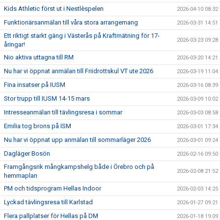
Kids Athletic först ut i Nestlèspelen
2026-04-10 08:32
Funktionärsanmälan till våra stora arrangemang
2026-03-31 14:51
Ett riktigt starkt gäng i Västerås på Kraftmätning för 17-
2026-03-23 09:28
åringar!
Nio aktiva uttagna till RM
2026-03-20 14:21
Nu har vi öppnat anmälan till Friidrottskul VT ute 2026
2026-03-19 11:04
Fina insatser på IUSM
2026-03-16 08:39
Stor trupp till IUSM 14-15 mars
2026-03-09 10:02
Intresseanmälan till tävlingsresa i sommar
2026-03-03 08:58
Emilia tog brons på ISM
2026-03-01 17:34
Nu har vi öppnat upp anmälan till sommarläger 2026
2026-03-01 09:24
Dagläger Bosön
2026-02-16 09:50
Framgångsrik mångkampshelg både i Örebro och på
2026-02-08 21:52
hemmaplan
PM och tidsprogram Hellas Indoor
2026-02-03 14:25
Lyckad tävlingsresa till Karlstad
2026-01-27 09:21
Flera pallplatser för Hellas på DM
2026-01-18 19:09