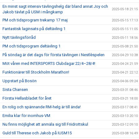
En minst sagt intensiv tävlingshelg där bland annat Joy och
2025-05-18 21:15
Jakob tävlat på USM i mångkamp
PM och tidsprogram trekamp 17 maj
2025-05-15 17:13
Fantastisk laginsats på deltävling 1
2025-05-15 11:05
Nytt tävlingsförråd
2025-05-11 18:56
PM och tidsprogram deltävling 1
2025-05-08 21:50
På söndag är det dags för första tävlingen i Nestlèspelen
2025-04-29 10:38
Möt våren med INTERSPORTS Clubdagar 22/4–28/4!
2025-04-24 21:59
Funktionärer till Stockholm Marathon!
2025-04-21 22:12
Uppstart på Bosön
2025-04-06 09:24
Sista Chansen
2025-03-31 08:46
Första Hellasbladet för året
2025-03-21 18:00
En rolig och spännande RM-helg är till ända!
2025-03-17 08:41
Emilia klar för inomhus-VM
2025-03-13 20:10
Nu finns möjlighet att anmäla sig till Friidrottskul
2025-03-12 09:10
Guld till Therese och Jakob på IUSM15
2025-03-08 16:49