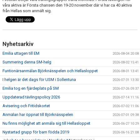
DOKUMENT
våra aktiva är Första chansen den 19-20 november där vi har ca 40 aktiva
från Hellas som anmält sig.
FÖR TRÄNARE
FÖR MEDLEMMAR
Nyhetsarkiv
RESULTAT - STATISTIK
Emilia uttagen till EM
2026-08-04 20:08
BOKNING
Summering denna SM-helg
2026-08-02 15:41
Funtionärsanmälan Björknässpelen och Hellasloppet
2026-08-01 13:41
I helgen är det dags för USM i Sollentuna
2026-07-31 13:30
Emilia tog en fjärdeplats på SM
2026-07-26 09:37
Uppdaterad tävlingspolicy 2026
2026-07-14 11:16
Avisering och Fritidskortet
2026-07-02 11:06
Anmälan har öppnat till Björknässpelen
2026-07-01 09:38
Nu finns möjlighet att anmäla sig till Hellasloppet
2026-06-27 10:29
Nystartad grupp för barn födda 2019
2026-06-16 21:08