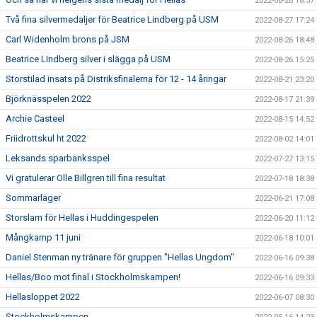
2022-08-28 18:37
Två fina silvermedaljer för Beatrice Lindberg på USM
2022-08-27 17:24
Carl Widenholm brons på JSM
2022-08-26 18:48
Beatrice LIndberg silver i slägga på USM
2022-08-26 15:25
Storstilad insats på Distriksfinalerna för 12 - 14 åringar
2022-08-21 23:20
Björknässpelen 2022
2022-08-17 21:39
Archie Casteel
2022-08-15 14:52
Friidrottskul ht 2022
2022-08-02 14:01
Leksands sparbanksspel
2022-07-27 13:15
Vi gratulerar Olle Billgren till fina resultat
2022-07-18 18:38
Sommarläger
2022-06-21 17:08
Storslam för Hellas i Huddingespelen
2022-06-20 11:12
Mångkamp 11 juni
2022-06-18 10:01
Daniel Stenman ny tränare för gruppen "Hellas Ungdom"
2022-06-16 09:38
Hellas/Boo mot final i Stockholmskampen!
2022-06-16 09:33
Hellasloppet 2022
2022-06-07 08:30
Stockholmskampen