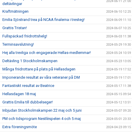
2024-06-11 21:00
deltävlingar
Kraftmätningen
2024-06-10 12:25
Emilia Sjöstrand trea på NCAA finalerna i tresteg!
2024-06-09 11:10
Grattis Tristan!
2024-06-07 10:25
Fullspäckad friidrottshelg!
2024-06-03 11:38
Terminsavslutning!
2024-05-29 19:30
Hej alla trevliga och engagerade Hellas-medlemmar!
2024-05-24 10:59
Deltävling 1 Stockholmskampen
2024-05-23 13:05
Många friidrottare på plats på Hellasdagen
2024-05-19 17:52
Imponerande resultat av våra veteraner på DM
2024-05-19 17:01
Fantastiskt resultat av Beatrice
2024-05-17 11:38
Hellasdagen 18 maj
2024-05-15 09:54
Grattis Emilia till dubbelseger!
2024-05-12 13:51
Inbjudan Stockholmskampen 22 maj och 5 juni
2024-05-07 09:20
PM och tidsprogram Nestlèspelen 4 och 5 maj
2024-05-01 23:33
Extra föreningsmöte
2024-04-23 09:15