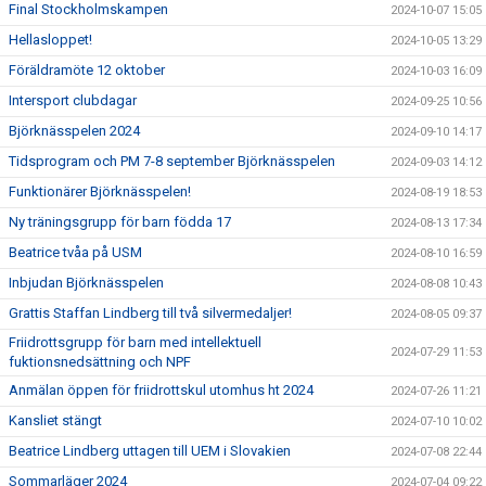
Final Stockholmskampen
2024-10-07 15:05
Hellasloppet!
2024-10-05 13:29
Föräldramöte 12 oktober
2024-10-03 16:09
Intersport clubdagar
2024-09-25 10:56
Björknässpelen 2024
2024-09-10 14:17
Tidsprogram och PM 7-8 september Björknässpelen
2024-09-03 14:12
Funktionärer Björknässpelen!
2024-08-19 18:53
Ny träningsgrupp för barn födda 17
2024-08-13 17:34
Beatrice tvåa på USM
2024-08-10 16:59
Inbjudan Björknässpelen
2024-08-08 10:43
Grattis Staffan Lindberg till två silvermedaljer!
2024-08-05 09:37
Friidrottsgrupp för barn med intellektuell
2024-07-29 11:53
fuktionsnedsättning och NPF
Anmälan öppen för friidrottskul utomhus ht 2024
2024-07-26 11:21
Kansliet stängt
2024-07-10 10:02
Beatrice Lindberg uttagen till UEM i Slovakien
2024-07-08 22:44
Sommarläger 2024
2024-07-04 09:22