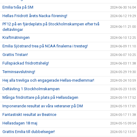
Emilia tvåa på SM
2024-06-30 16:04
Hellas Friidrott årets Nacka-förening!
2024-06-12 19:29
PF12 på en fjärdeplats på Stockholmskampen efter två
2024-06-11 21:00
deltävlingar
Kraftmätningen
2024-06-10 12:25
Emilia Sjöstrand trea på NCAA finalerna i tresteg!
2024-06-09 11:10
Grattis Tristan!
2024-06-07 10:25
Fullspäckad friidrottshelg!
2024-06-03 11:38
Terminsavslutning!
2024-05-29 19:30
Hej alla trevliga och engagerade Hellas-medlemmar!
2024-05-24 10:59
Deltävling 1 Stockholmskampen
2024-05-23 13:05
Många friidrottare på plats på Hellasdagen
2024-05-19 17:52
Imponerande resultat av våra veteraner på DM
2024-05-19 17:01
Fantastiskt resultat av Beatrice
2024-05-17 11:38
Hellasdagen 18 maj
2024-05-15 09:54
Grattis Emilia till dubbelseger!
2024-05-12 13:51