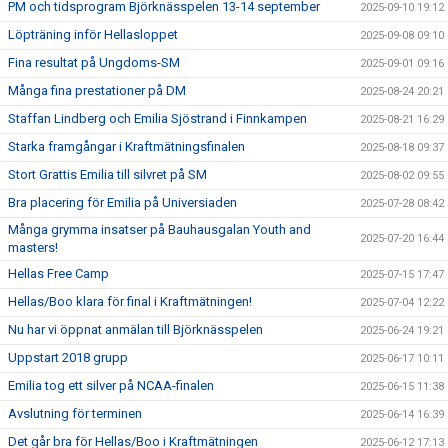
PM och tidsprogram Björknässpelen 13-14 september
2025-09-10 19:12
Löpträning inför Hellasloppet
2025-09-08 09:10
Fina resultat på Ungdoms-SM
2025-09-01 09:16
Många fina prestationer på DM
2025-08-24 20:21
Staffan Lindberg och Emilia Sjöstrand i Finnkampen
2025-08-21 16:29
Starka framgångar i Kraftmätningsfinalen
2025-08-18 09:37
Stort Grattis Emilia till silvret på SM
2025-08-02 09:55
Bra placering för Emilia på Universiaden
2025-07-28 08:42
Många grymma insatser på Bauhausgalan Youth and
2025-07-20 16:44
masters!
Hellas Free Camp
2025-07-15 17:47
Hellas/Boo klara för final i Kraftmätningen!
2025-07-04 12:22
Nu har vi öppnat anmälan till Björknässpelen
2025-06-24 19:21
Uppstart 2018 grupp
2025-06-17 10:11
Emilia tog ett silver på NCAA-finalen
2025-06-15 11:38
Avslutning för terminen
2025-06-14 16:39
Det går bra för Hellas/Boo i Kraftmätningen
2025-06-12 17:13