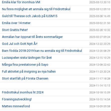
Emilia klar för inomhus-VM
2025-03-13 20:10
Nu finns möjlighet att anmäla sig till Friidrottskul
2025-03-12 09:10
Guld till Therese och Jakob på IUSM15
2025-03-08 16:49
Emilia över 14 meter
2025-03-02 21:50
Stort Grattis Peter!
2025-02-28 10:32
Anmälan har öppnat till årets sommarläger
2025-02-27 09:24
God Jul och Gott Nytt År!
2024-12-22 23:29
Barn födda 2018-2019 kan nu anmäla sig till Friidrottskul
2024-12-20 08:29
Luciaspelen sista tävlingen för året
2024-12-15 10:29
Många fina prestationer på Sayo
2024-12-08 22:42
Full aktivitet på invigning av nya hallen
2024-11-23 20:24
Stort startfält på Första Chansen
2024-11-17 18:28
2024-11-14 15:13
Friidrottskul inomhus ht 2024
2024-10-18 15:09
Föreningsutveckling!
2024-10-15 14:54
Mattes minnesfond
2024-10-09 09:58