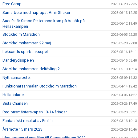
Free Camp
2023-06-20 22:35
Samarbete med naprapat Amir Shaker
2023-06-13 12:25
Succè när Simon Pettersson kom på besök på
2023-06-12 11:49
Hellaskampen
Stockholm Marathon
2023-06-03 22:25
Stockholmskampen 22 maj
2023-05-28 22:08
Leksands sparbanksspel
2023-05-16 15:11
Danderydsspelen
2023-05-15 08:40
Stockholmskampen deltävling 2
2023-05-10 10:14
Nytt samarbete!
2023-05-09 14:32
Funktionärsanmälan Stockholm Marathon
2023-04-14 12:42
Hellasbladet
2023-04-06 14:27
Sista Chansen
2023-03-26 17:49
Regionsmästerskapen 13-14 åringar
2023-03-20 09:21
Fantastiskt resultat av Emilia
2023-03-13 10:13
Årsmöte 15 mars 2023
2023-02-28 10:46
Idag öppnar vi anmälan till Sommarlägren 2023