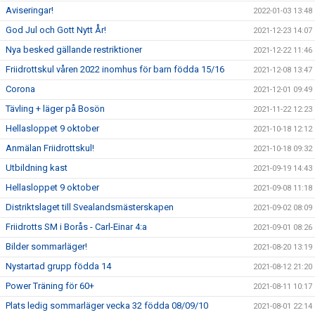
Aviseringar!
2022-01-03 13:48
God Jul och Gott Nytt År!
2021-12-23 14:07
Nya besked gällande restriktioner
2021-12-22 11:46
Friidrottskul våren 2022 inomhus för barn födda 15/16
2021-12-08 13:47
Corona
2021-12-01 09:49
Tävling + läger på Bosön
2021-11-22 12:23
Hellasloppet 9 oktober
2021-10-18 12:12
Anmälan Friidrottskul!
2021-10-18 09:32
Utbildning kast
2021-09-19 14:43
Hellasloppet 9 oktober
2021-09-08 11:18
Distriktslaget till Svealandsmästerskapen
2021-09-02 08:09
Friidrotts SM i Borås - Carl-Einar 4:a
2021-09-01 08:26
Bilder sommarläger!
2021-08-20 13:19
Nystartad grupp födda 14
2021-08-12 21:20
Power Träning för 60+
2021-08-11 10:17
Plats ledig sommarläger vecka 32 födda 08/09/10
2021-08-01 22:14