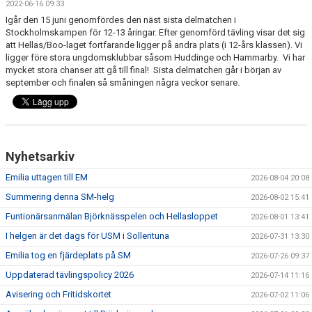
2022-06-16 09:33
DOKUMENT
Igår den 15 juni genomfördes den näst sista delmatchen i
Stockholmskampen för 12-13 åringar. Efter genomförd tävling visar det sig
FÖR TRÄNARE
att Hellas/Boo-laget fortfarande ligger på andra plats (i 12-års klassen). Vi
ligger före stora ungdomsklubbar såsom Huddinge och Hammarby. Vi har
mycket stora chanser att gå till final! Sista delmatchen går i början av
FÖR MEDLEMMAR
september och finalen så småningen några veckor senare.
RESULTAT - STATISTIK
BOKNING
Nyhetsarkiv
Emilia uttagen till EM
2026-08-04 20:08
Summering denna SM-helg
2026-08-02 15:41
Funtionärsanmälan Björknässpelen och Hellasloppet
2026-08-01 13:41
I helgen är det dags för USM i Sollentuna
2026-07-31 13:30
Emilia tog en fjärdeplats på SM
2026-07-26 09:37
Uppdaterad tävlingspolicy 2026
2026-07-14 11:16
Avisering och Fritidskortet
2026-07-02 11:06