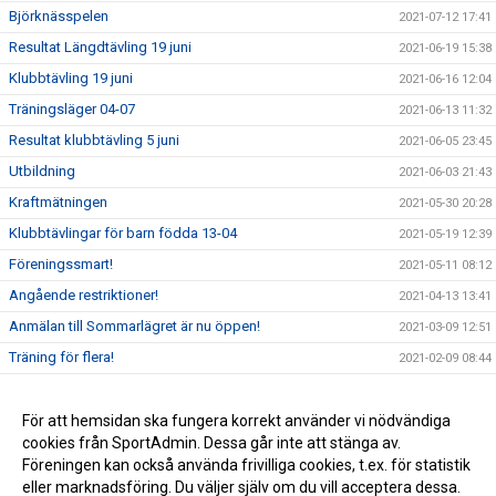
Björknässpelen
2021-07-12 17:41
Resultat Längdtävling 19 juni
2021-06-19 15:38
Klubbtävling 19 juni
2021-06-16 12:04
Träningsläger 04-07
2021-06-13 11:32
Resultat klubbtävling 5 juni
2021-06-05 23:45
Utbildning
2021-06-03 21:43
Kraftmätningen
2021-05-30 20:28
Klubbtävlingar för barn födda 13-04
2021-05-19 12:39
Föreningssmart!
2021-05-11 08:12
Angående restriktioner!
2021-04-13 13:41
Anmälan till Sommarlägret är nu öppen!
2021-03-09 12:51
Träning för flera!
2021-02-09 08:44
Goda nyheter!
2021-01-17 10:05
Carl-Einar över 5 m i stavhopp!
För att hemsidan ska fungera korrekt använder vi nödvändiga
2021-01-16 19:24
cookies från SportAdmin. Dessa går inte att stänga av.
Alla träningar ställs in för alla t.o.m 24 januari
2021-01-07 10:47
Föreningen kan också använda frivilliga cookies, t.ex. för statistik
eller marknadsföring. Du väljer själv om du vill acceptera dessa.