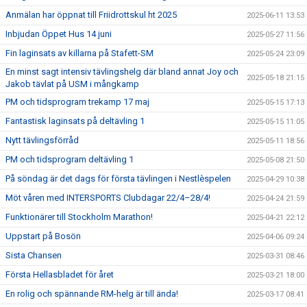
Anmälan har öppnat till Friidrottskul ht 2025
2025-06-11 13:53
Inbjudan Öppet Hus 14 juni
2025-05-27 11:56
Fin laginsats av killarna på Stafett-SM
2025-05-24 23:09
En minst sagt intensiv tävlingshelg där bland annat Joy och
2025-05-18 21:15
Jakob tävlat på USM i mångkamp
PM och tidsprogram trekamp 17 maj
2025-05-15 17:13
Fantastisk laginsats på deltävling 1
2025-05-15 11:05
Nytt tävlingsförråd
2025-05-11 18:56
PM och tidsprogram deltävling 1
2025-05-08 21:50
På söndag är det dags för första tävlingen i Nestlèspelen
2025-04-29 10:38
Möt våren med INTERSPORTS Clubdagar 22/4–28/4!
2025-04-24 21:59
Funktionärer till Stockholm Marathon!
2025-04-21 22:12
Uppstart på Bosön
2025-04-06 09:24
Sista Chansen
2025-03-31 08:46
Första Hellasbladet för året
2025-03-21 18:00
En rolig och spännande RM-helg är till ända!
2025-03-17 08:41