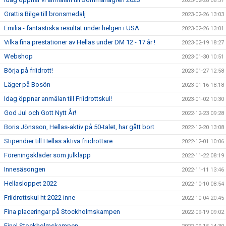
2023-02-28 08:37
Grattis Bilge till bronsmedalj
2023-02-26 13:03
Emilia - fantastiska resultat under helgen i USA
2023-02-26 13:01
Vilka fina prestationer av Hellas under DM 12 - 17 år !
2023-02-19 18:27
Webshop
2023-01-30 10:51
Börja på friidrott!
2023-01-27 12:58
Läger på Bosön
2023-01-16 18:18
Idag öppnar anmälan till Friidrottskul!
2023-01-02 10:30
God Jul och Gott Nytt År!
2022-12-23 09:28
Boris Jönsson, Hellas-aktiv på 50-talet, har gått bort
2022-12-20 13:08
Stipendier till Hellas aktiva friidrottare
2022-12-01 10:06
Föreningskläder som julklapp
2022-11-22 08:19
Innesäsongen
2022-11-11 13:46
Hellasloppet 2022
2022-10-10 08:54
Friidrottskul ht 2022 inne
2022-10-04 20:45
Fina placeringar på Stockholmskampen
2022-09-19 09:02
Final Stockholmskampen