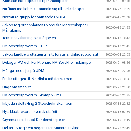
Anmälan har öppnat till Björknässpelen
2026-07-01 09:38
Nu finns möjlighet att anmäla sig till Hellasloppet
2026-06-27 10:29
Nystartad grupp för barn födda 2019
2026-06-16 21:08
Jakob tog bronsplatsen i Nordiska Mästerskapen i
2026-06-15 21:53
Mångkamp
Terminsavslutning Nestlèspelen
2026-06-13 14:43
PM och tidsprogram 13 juni
2026-06-10 23:45
Jakob Lindberg uttagen till sitt första landslagsuppdrag!
2026-06-04 23:03
Deltagar-PM och Funktionärs-PM Stockholmskampen
2026-06-01 08:56
Många medaljer på UDM
2026-05-31 22:06
Emilia uttagen till Nordiska mästerskapen
2026-05-29 14:56
Ungdomsmärket
2026-05-28 23:50
PM och tidsprogram 3-kamp 23 maj
2026-05-20 20:35
Inbjudan deltävling 2 Stockholmskampen
2026-05-18 22:32
Nytt klubbrekord i svensk stafett
2026-05-18 07:39
Grymma resultat på Danderydsspelen
2026-05-10 15:49
Hellas FK tog hem segern i ren vinnare- tävling
2026-04-23 20:49