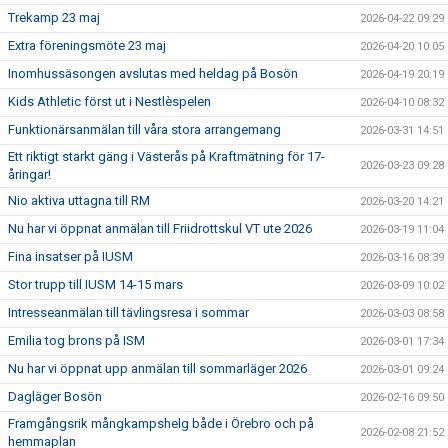
Trekamp 23 maj
2026-04-22 09:29
Extra föreningsmöte 23 maj
2026-04-20 10:05
Inomhussäsongen avslutas med heldag på Bosön
2026-04-19 20:19
Kids Athletic först ut i Nestlèspelen
2026-04-10 08:32
Funktionärsanmälan till våra stora arrangemang
2026-03-31 14:51
Ett riktigt starkt gäng i Västerås på Kraftmätning för 17-
2026-03-23 09:28
åringar!
Nio aktiva uttagna till RM
2026-03-20 14:21
Nu har vi öppnat anmälan till Friidrottskul VT ute 2026
2026-03-19 11:04
Fina insatser på IUSM
2026-03-16 08:39
Stor trupp till IUSM 14-15 mars
2026-03-09 10:02
Intresseanmälan till tävlingsresa i sommar
2026-03-03 08:58
Emilia tog brons på ISM
2026-03-01 17:34
Nu har vi öppnat upp anmälan till sommarläger 2026
2026-03-01 09:24
Dagläger Bosön
2026-02-16 09:50
Framgångsrik mångkampshelg både i Örebro och på
2026-02-08 21:52
hemmaplan