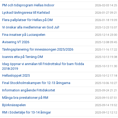
PM och tidsprogram Hellas Indoor
2026-02-03 14:25
Lyckad tävlingsresa till Karlstad
2026-01-27 09:21
Flera pallplatser för Hellas på DM
2026-01-18 19:09
Vi önskar alla medlemmar en God Jul!
2025-12-23 15:07
Fina insatser på Luciaspelen
2025-12-14 23:00
Avisering VT 2026
2025-12-08 09:45
Tävlingsplanering för innesäsongen 2025/2026
2025-11-16 17:22
Ioannis etta på Terräng-DM
2025-10-13 19:38
Idag öppnar vi anmälan till Friidrottskul för barn födda
2025-10-13 11:30
2018-2019
Hellasloppet 2025
2025-10-12 17:18
Final Stockholmskampen för 12-13 åringarna
2025-10-06 10:27
Information angående Fritidskortet
2025-09-24 21:21
Många bra prestationer på RM
2025-09-15 07:51
Björknässpelen
2025-09-14 19:52
RM i Södertälje för 13-14 åringar
2025-09-12 12:12