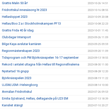
Grattis Malin 50 år!
2023-10-26 14:51
Friidrottskul innesäsong ht 2023
2023-10-16 08:55
Hellasloppet 2023
2023-10-09 20:08
Hellas/Boo 2:a i Stockholmskampen PF13
2023-10-08 22:23
Grattis Frida 40 år idag
2023-10-01 11:45
Clubdagar Intersport
2023-09-26 11:09
Bilge Kaya avslutar karriären
2023-09-25 09:59
Regionmästerskapen 2023
2023-09-20 11:09
Tidsprogram och PM Björknässpelen 16-17 september
2023-09-13 18:55
Rekord i antalet uttagna från Hellas till Regionsfinalerna
2023-08-30 11:00
Nystartad 16 grupp
2023-08-28 12:20
Björknässpelen 2023
2023-08-19 11:22
UJSM/JSM i Helsingborg
2023-08-14 10:00
Anmälan Friidrottskul
2023-07-26 09:53
Emilia Sjöstrand, Hellas, deltagande på U23 EM
2023-07-13 18:39
Kansliet stängt
2023-07-10 20:27