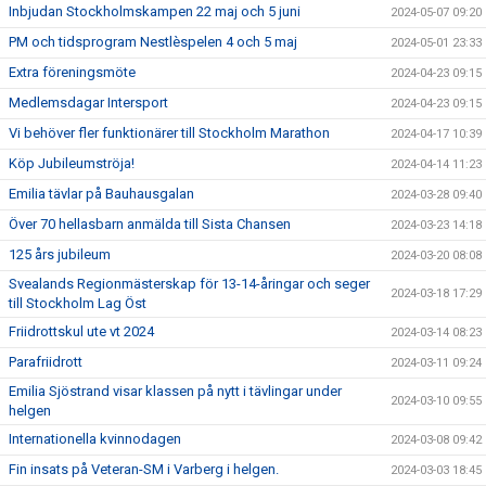
Inbjudan Stockholmskampen 22 maj och 5 juni
2024-05-07 09:20
PM och tidsprogram Nestlèspelen 4 och 5 maj
2024-05-01 23:33
Extra föreningsmöte
2024-04-23 09:15
Medlemsdagar Intersport
2024-04-23 09:15
Vi behöver fler funktionärer till Stockholm Marathon
2024-04-17 10:39
Köp Jubileumströja!
2024-04-14 11:23
Emilia tävlar på Bauhausgalan
2024-03-28 09:40
Över 70 hellasbarn anmälda till Sista Chansen
2024-03-23 14:18
125 års jubileum
2024-03-20 08:08
Svealands Regionmästerskap för 13-14-åringar och seger
2024-03-18 17:29
till Stockholm Lag Öst
Friidrottskul ute vt 2024
2024-03-14 08:23
Parafriidrott
2024-03-11 09:24
Emilia Sjöstrand visar klassen på nytt i tävlingar under
2024-03-10 09:55
helgen
Internationella kvinnodagen
2024-03-08 09:42
Fin insats på Veteran-SM i Varberg i helgen.
2024-03-03 18:45