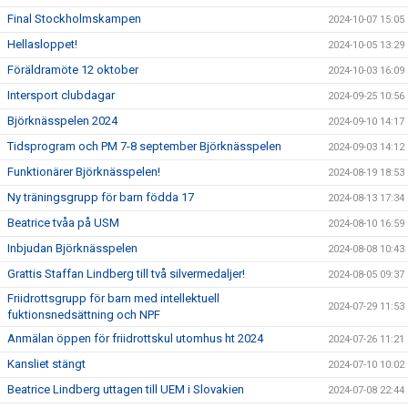
Final Stockholmskampen
2024-10-07 15:05
Hellasloppet!
2024-10-05 13:29
Föräldramöte 12 oktober
2024-10-03 16:09
Intersport clubdagar
2024-09-25 10:56
Björknässpelen 2024
2024-09-10 14:17
Tidsprogram och PM 7-8 september Björknässpelen
2024-09-03 14:12
Funktionärer Björknässpelen!
2024-08-19 18:53
Ny träningsgrupp för barn födda 17
2024-08-13 17:34
Beatrice tvåa på USM
2024-08-10 16:59
Inbjudan Björknässpelen
2024-08-08 10:43
Grattis Staffan Lindberg till två silvermedaljer!
2024-08-05 09:37
Friidrottsgrupp för barn med intellektuell
2024-07-29 11:53
fuktionsnedsättning och NPF
Anmälan öppen för friidrottskul utomhus ht 2024
2024-07-26 11:21
Kansliet stängt
2024-07-10 10:02
Beatrice Lindberg uttagen till UEM i Slovakien
2024-07-08 22:44