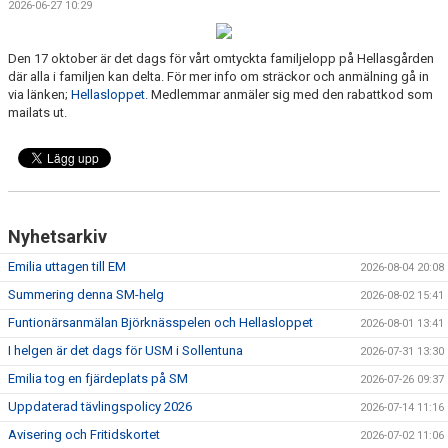
2026-06-27 10:29
DOKUMENT
FÖR TRÄNARE
Den 17 oktober är det dags för vårt omtyckta familjelopp på Hellasgården
där alla i familjen kan delta. För mer info om sträckor och anmälning gå in
via länken;
Hellasloppet.
Medlemmar anmäler sig med den rabattkod som
FÖR MEDLEMMAR
mailats ut.
RESULTAT - STATISTIK
BOKNING
Nyhetsarkiv
Emilia uttagen till EM
2026-08-04 20:08
Summering denna SM-helg
2026-08-02 15:41
Funtionärsanmälan Björknässpelen och Hellasloppet
2026-08-01 13:41
I helgen är det dags för USM i Sollentuna
2026-07-31 13:30
Emilia tog en fjärdeplats på SM
2026-07-26 09:37
Uppdaterad tävlingspolicy 2026
2026-07-14 11:16
Avisering och Fritidskortet
2026-07-02 11:06