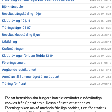
Björknässpelen
2021-07-12 17:41
Resultat Längdtävling 19 juni
2021-06-19 15:38
Klubbtävling 19 juni
2021-06-16 12:04
Träningsläger 04-07
2021-06-13 11:32
Resultat klubbtävling 5 juni
2021-06-05 23:45
Utbildning
2021-06-03 21:43
Kraftmätningen
2021-05-30 20:28
Klubbtävlingar för barn födda 13-04
2021-05-19 12:39
Föreningssmart!
2021-05-11 08:12
Angående restriktioner!
2021-04-13 13:41
Anmälan till Sommarlägret är nu öppen!
2021-03-09 12:51
Träning för flera!
2021-02-09 08:44
Goda nyheter!
2021-01-17 10:05
Carl-Einar över 5 m i stavhopp!
För att hemsidan ska fungera korrekt använder vi nödvändiga
2021-01-16 19:24
cookies från SportAdmin. Dessa går inte att stänga av.
Alla träningar ställs in för alla t.o.m 24 januari
2021-01-07 10:47
Föreningen kan också använda frivilliga cookies, t.ex. för statistik