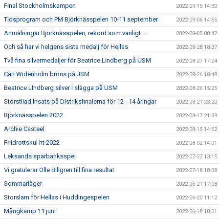
Final Stockholmskampen
2022-09-15 14:30
Tidsprogram och PM Björknässpelen 10-11 september
2022-09-06 14:55
Anmälningar Björknässpelen, rekord som vanligt....
2022-09-05 08:47
Och så har vi helgens sista medalj för Hellas
2022-08-28 18:37
Två fina silvermedaljer för Beatrice Lindberg på USM
2022-08-27 17:24
Carl Widenholm brons på JSM
2022-08-26 18:48
Beatrice LIndberg silver i slägga på USM
2022-08-26 15:25
Storstilad insats på Distriksfinalerna för 12 - 14 åringar
2022-08-21 23:20
Björknässpelen 2022
2022-08-17 21:39
Archie Casteel
2022-08-15 14:52
Friidrottskul ht 2022
2022-08-02 14:01
Leksands sparbanksspel
2022-07-27 13:15
Vi gratulerar Olle Billgren till fina resultat
2022-07-18 18:38
Sommarläger
2022-06-21 17:08
Storslam för Hellas i Huddingespelen
2022-06-20 11:12
Mångkamp 11 juni
2022-06-18 10:01