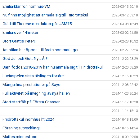
Emilia klar för inomhus-VM
2025-03-13 20:10
Nu finns möjlighet att anmäla sig till Friidrottskul
2025-03-12 09:10
Guld till Therese och Jakob på IUSM15
2025-03-08 16:49
Emilia över 14 meter
2025-03-02 21:50
Stort Grattis Peter!
2025-02-28 10:32
Anmälan har öppnat till årets sommarläger
2025-02-27 09:24
God Jul och Gott Nytt År!
2024-12-22 23:29
Barn födda 2018-2019 kan nu anmäla sig till Friidrottskul
2024-12-20 08:29
Luciaspelen sista tävlingen för året
2024-12-15 10:29
Många fina prestationer på Sayo
2024-12-08 22:42
Full aktivitet på invigning av nya hallen
2024-11-23 20:24
Stort startfält på Första Chansen
2024-11-17 18:28
2024-11-14 15:13
Friidrottskul inomhus ht 2024
2024-10-18 15:09
Föreningsutveckling!
2024-10-15 14:54
Mattes minnesfond
2024-10-09 09:58