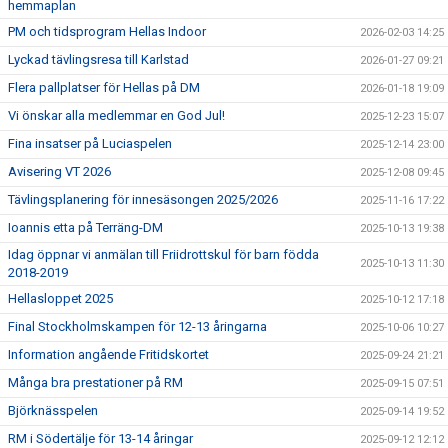
hemmaplan
PM och tidsprogram Hellas Indoor
2026-02-03 14:25
Lyckad tävlingsresa till Karlstad
2026-01-27 09:21
Flera pallplatser för Hellas på DM
2026-01-18 19:09
Vi önskar alla medlemmar en God Jul!
2025-12-23 15:07
Fina insatser på Luciaspelen
2025-12-14 23:00
Avisering VT 2026
2025-12-08 09:45
Tävlingsplanering för innesäsongen 2025/2026
2025-11-16 17:22
Ioannis etta på Terräng-DM
2025-10-13 19:38
Idag öppnar vi anmälan till Friidrottskul för barn födda
2025-10-13 11:30
2018-2019
Hellasloppet 2025
2025-10-12 17:18
Final Stockholmskampen för 12-13 åringarna
2025-10-06 10:27
Information angående Fritidskortet
2025-09-24 21:21
Många bra prestationer på RM
2025-09-15 07:51
Björknässpelen
2025-09-14 19:52
RM i Södertälje för 13-14 åringar
2025-09-12 12:12