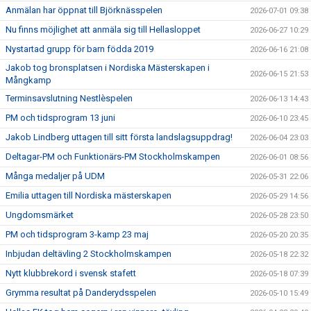
Anmälan har öppnat till Björknässpelen
2026-07-01 09:38
Nu finns möjlighet att anmäla sig till Hellasloppet
2026-06-27 10:29
Nystartad grupp för barn födda 2019
2026-06-16 21:08
Jakob tog bronsplatsen i Nordiska Mästerskapen i
2026-06-15 21:53
Mångkamp
Terminsavslutning Nestlèspelen
2026-06-13 14:43
PM och tidsprogram 13 juni
2026-06-10 23:45
Jakob Lindberg uttagen till sitt första landslagsuppdrag!
2026-06-04 23:03
Deltagar-PM och Funktionärs-PM Stockholmskampen
2026-06-01 08:56
Många medaljer på UDM
2026-05-31 22:06
Emilia uttagen till Nordiska mästerskapen
2026-05-29 14:56
Ungdomsmärket
2026-05-28 23:50
PM och tidsprogram 3-kamp 23 maj
2026-05-20 20:35
Inbjudan deltävling 2 Stockholmskampen
2026-05-18 22:32
Nytt klubbrekord i svensk stafett
2026-05-18 07:39
Grymma resultat på Danderydsspelen
2026-05-10 15:49