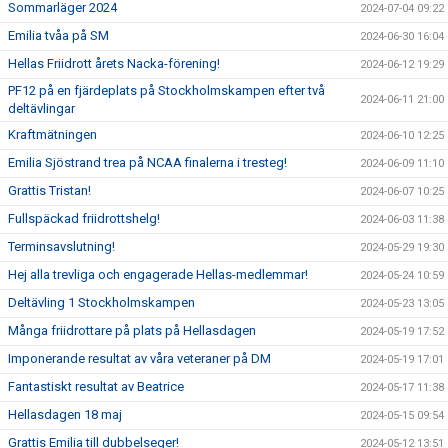
Sommarläger 2024
2024-07-04 09:22
Emilia tvåa på SM
2024-06-30 16:04
Hellas Friidrott årets Nacka-förening!
2024-06-12 19:29
PF12 på en fjärdeplats på Stockholmskampen efter två
2024-06-11 21:00
deltävlingar
Kraftmätningen
2024-06-10 12:25
Emilia Sjöstrand trea på NCAA finalerna i tresteg!
2024-06-09 11:10
Grattis Tristan!
2024-06-07 10:25
Fullspäckad friidrottshelg!
2024-06-03 11:38
Terminsavslutning!
2024-05-29 19:30
Hej alla trevliga och engagerade Hellas-medlemmar!
2024-05-24 10:59
Deltävling 1 Stockholmskampen
2024-05-23 13:05
Många friidrottare på plats på Hellasdagen
2024-05-19 17:52
Imponerande resultat av våra veteraner på DM
2024-05-19 17:01
Fantastiskt resultat av Beatrice
2024-05-17 11:38
Hellasdagen 18 maj
2024-05-15 09:54
Grattis Emilia till dubbelseger!
2024-05-12 13:51