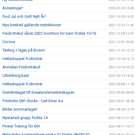
Aviseringar!
2022-01-03 13:48
God Jul och Gott Nytt År!
2021-12-23 14:07
Nya besked gällande restriktioner
2021-12-22 11:46
Friidrottskul våren 2022 inomhus för barn födda 15/16
2021-12-08 13:47
Corona
2021-12-01 09:49
Tävling + läger på Bosön
2021-11-22 12:23
Hellasloppet 9 oktober
2021-10-18 12:12
Anmälan Friidrottskul!
2021-10-18 09:32
Utbildning kast
2021-09-19 14:43
Hellasloppet 9 oktober
2021-09-08 11:18
Distriktslaget till Svealandsmästerskapen
2021-09-02 08:09
Friidrotts SM i Borås - Carl-Einar 4:a
2021-09-01 08:26
Bilder sommarläger!
2021-08-20 13:19
Nystartad grupp födda 14
2021-08-12 21:20
Power Träning för 60+
2021-08-11 10:17
Plats ledig sommarläger vecka 32 födda 08/09/10
2021-08-01 22:14