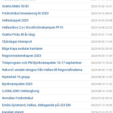
Grattis Malin 50 år!
2023-10-26 14:51
Friidrottskul innesäsong ht 2023
2023-10-16 08:55
Hellasloppet 2023
2023-10-09 20:08
Hellas/Boo 2:a i Stockholmskampen PF13
2023-10-08 22:23
Grattis Frida 40 år idag
2023-10-01 11:45
Clubdagar Intersport
2023-09-26 11:09
Bilge Kaya avslutar karriären
2023-09-25 09:59
Regionmästerskapen 2023
2023-09-20 11:09
Tidsprogram och PM Björknässpelen 16-17 september
2023-09-13 18:55
Rekord i antalet uttagna från Hellas till Regionsfinalerna
2023-08-30 11:00
Nystartad 16 grupp
2023-08-28 12:20
Björknässpelen 2023
2023-08-19 11:22
UJSM/JSM i Helsingborg
2023-08-14 10:00
Anmälan Friidrottskul
2023-07-26 09:53
Emilia Sjöstrand, Hellas, deltagande på U23 EM
2023-07-13 18:39
Kansliet stängt
2023-07-10 20:27