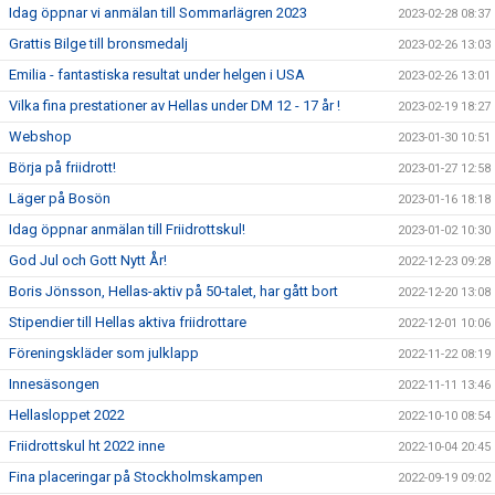
Idag öppnar vi anmälan till Sommarlägren 2023
2023-02-28 08:37
Grattis Bilge till bronsmedalj
2023-02-26 13:03
Emilia - fantastiska resultat under helgen i USA
2023-02-26 13:01
Vilka fina prestationer av Hellas under DM 12 - 17 år !
2023-02-19 18:27
Webshop
2023-01-30 10:51
Börja på friidrott!
2023-01-27 12:58
Läger på Bosön
2023-01-16 18:18
Idag öppnar anmälan till Friidrottskul!
2023-01-02 10:30
God Jul och Gott Nytt År!
2022-12-23 09:28
Boris Jönsson, Hellas-aktiv på 50-talet, har gått bort
2022-12-20 13:08
Stipendier till Hellas aktiva friidrottare
2022-12-01 10:06
Föreningskläder som julklapp
2022-11-22 08:19
Innesäsongen
2022-11-11 13:46
Hellasloppet 2022
2022-10-10 08:54
Friidrottskul ht 2022 inne
2022-10-04 20:45
Fina placeringar på Stockholmskampen
2022-09-19 09:02