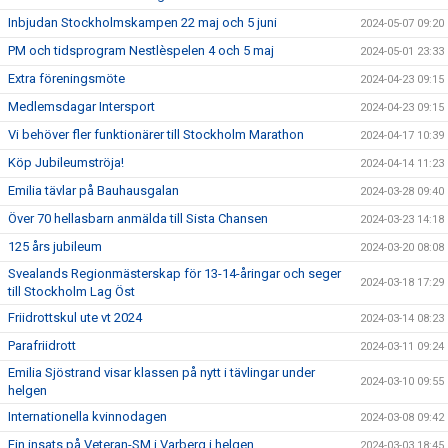
Inbjudan Stockholmskampen 22 maj och 5 juni
2024-05-07 09:20
PM och tidsprogram Nestlèspelen 4 och 5 maj
2024-05-01 23:33
Extra föreningsmöte
2024-04-23 09:15
Medlemsdagar Intersport
2024-04-23 09:15
Vi behöver fler funktionärer till Stockholm Marathon
2024-04-17 10:39
Köp Jubileumströja!
2024-04-14 11:23
Emilia tävlar på Bauhausgalan
2024-03-28 09:40
Över 70 hellasbarn anmälda till Sista Chansen
2024-03-23 14:18
125 års jubileum
2024-03-20 08:08
Svealands Regionmästerskap för 13-14-åringar och seger
2024-03-18 17:29
till Stockholm Lag Öst
Friidrottskul ute vt 2024
2024-03-14 08:23
Parafriidrott
2024-03-11 09:24
Emilia Sjöstrand visar klassen på nytt i tävlingar under
2024-03-10 09:55
helgen
Internationella kvinnodagen
2024-03-08 09:42
Fin insats på Veteran-SM i Varberg i helgen.
2024-03-03 18:45