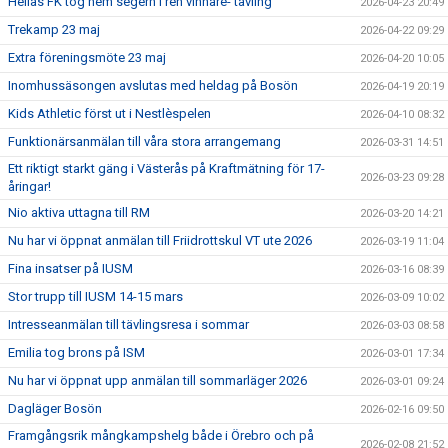
Hellas FK tog hem segern i ren vinnare- tävling
2026-04-23 20:49
Trekamp 23 maj
2026-04-22 09:29
Extra föreningsmöte 23 maj
2026-04-20 10:05
Inomhussäsongen avslutas med heldag på Bosön
2026-04-19 20:19
Kids Athletic först ut i Nestlèspelen
2026-04-10 08:32
Funktionärsanmälan till våra stora arrangemang
2026-03-31 14:51
Ett riktigt starkt gäng i Västerås på Kraftmätning för 17-
2026-03-23 09:28
åringar!
Nio aktiva uttagna till RM
2026-03-20 14:21
Nu har vi öppnat anmälan till Friidrottskul VT ute 2026
2026-03-19 11:04
Fina insatser på IUSM
2026-03-16 08:39
Stor trupp till IUSM 14-15 mars
2026-03-09 10:02
Intresseanmälan till tävlingsresa i sommar
2026-03-03 08:58
Emilia tog brons på ISM
2026-03-01 17:34
Nu har vi öppnat upp anmälan till sommarläger 2026
2026-03-01 09:24
Dagläger Bosön
2026-02-16 09:50
Framgångsrik mångkampshelg både i Örebro och på
2026-02-08 21:52