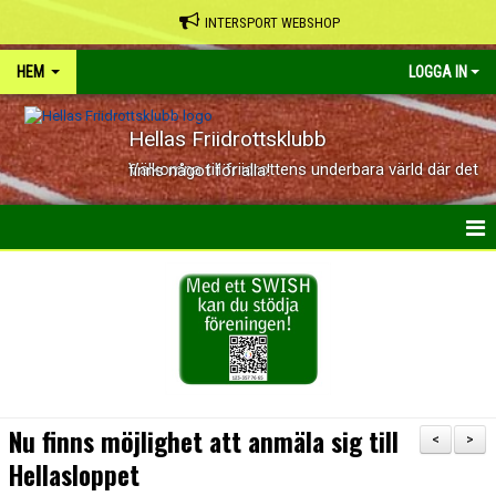
INTERSPORT WEBSHOP
HEM
LOGGA IN
Hellas Friidrottsklubb
Välkomna till friidrottens underbara värld där det finns något för alla!
HEM
NYHETER
KALENDER
OM KLUBBEN
Nu finns möjlighet att anmäla sig till
<
>
Hellasloppet
KONTAKT