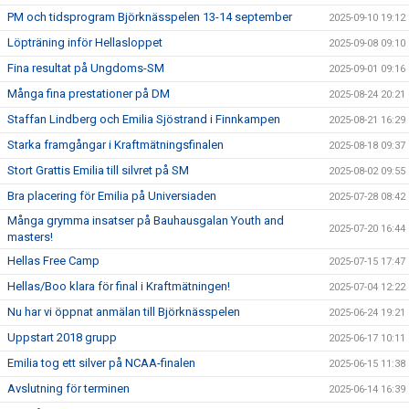
PM och tidsprogram Björknässpelen 13-14 september
2025-09-10 19:12
Löpträning inför Hellasloppet
2025-09-08 09:10
Fina resultat på Ungdoms-SM
2025-09-01 09:16
Många fina prestationer på DM
2025-08-24 20:21
Staffan Lindberg och Emilia Sjöstrand i Finnkampen
2025-08-21 16:29
Starka framgångar i Kraftmätningsfinalen
2025-08-18 09:37
Stort Grattis Emilia till silvret på SM
2025-08-02 09:55
Bra placering för Emilia på Universiaden
2025-07-28 08:42
Många grymma insatser på Bauhausgalan Youth and
2025-07-20 16:44
masters!
Hellas Free Camp
2025-07-15 17:47
Hellas/Boo klara för final i Kraftmätningen!
2025-07-04 12:22
Nu har vi öppnat anmälan till Björknässpelen
2025-06-24 19:21
Uppstart 2018 grupp
2025-06-17 10:11
Emilia tog ett silver på NCAA-finalen
2025-06-15 11:38
Avslutning för terminen
2025-06-14 16:39