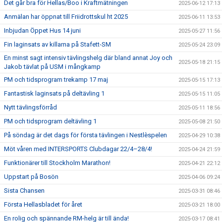
Det går bra för Hellas/Boo i Kraftmätningen
2025-06-12 17:13
Anmälan har öppnat till Friidrottskul ht 2025
2025-06-11 13:53
Inbjudan Öppet Hus 14 juni
2025-05-27 11:56
Fin laginsats av killarna på Stafett-SM
2025-05-24 23:09
En minst sagt intensiv tävlingshelg där bland annat Joy och
2025-05-18 21:15
Jakob tävlat på USM i mångkamp
PM och tidsprogram trekamp 17 maj
2025-05-15 17:13
Fantastisk laginsats på deltävling 1
2025-05-15 11:05
Nytt tävlingsförråd
2025-05-11 18:56
PM och tidsprogram deltävling 1
2025-05-08 21:50
På söndag är det dags för första tävlingen i Nestlèspelen
2025-04-29 10:38
Möt våren med INTERSPORTS Clubdagar 22/4–28/4!
2025-04-24 21:59
Funktionärer till Stockholm Marathon!
2025-04-21 22:12
Uppstart på Bosön
2025-04-06 09:24
Sista Chansen
2025-03-31 08:46
Första Hellasbladet för året
2025-03-21 18:00
En rolig och spännande RM-helg är till ända!
2025-03-17 08:41