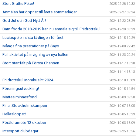
Stort Grattis Peter!
2025-02-28 10:32
Anmälan har öppnat till årets sommarläger
2025-02-27 09:24
God Jul och Gott Nytt År!
2024-12-22 23:29
Barn födda 2018-2019 kan nu anmäla sig till Friidrottskul
2024-12-20 08:29
Luciaspelen sista tävlingen för året
2024-12-15 10:29
Många fina prestationer på Sayo
2024-12-08 22:42
Full aktivitet på invigning av nya hallen
2024-11-23 20:24
Stort startfält på Första Chansen
2024-11-17 18:28
2024-11-14 15:13
Friidrottskul inomhus ht 2024
2024-10-18 15:09
Föreningsutveckling!
2024-10-15 14:54
Mattes minnesfond
2024-10-09 09:58
Final Stockholmskampen
2024-10-07 15:05
Hellasloppet!
2024-10-05 13:29
Föräldramöte 12 oktober
2024-10-03 16:09
Intersport clubdagar
2024-09-25 10:56