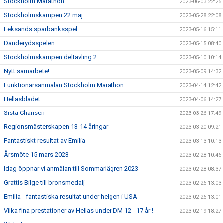
Stockholm Marathon
2023-06-03 22:25
Stockholmskampen 22 maj
2023-05-28 22:08
Leksands sparbanksspel
2023-05-16 15:11
Danderydsspelen
2023-05-15 08:40
Stockholmskampen deltävling 2
2023-05-10 10:14
Nytt samarbete!
2023-05-09 14:32
Funktionärsanmälan Stockholm Marathon
2023-04-14 12:42
Hellasbladet
2023-04-06 14:27
Sista Chansen
2023-03-26 17:49
Regionsmästerskapen 13-14 åringar
2023-03-20 09:21
Fantastiskt resultat av Emilia
2023-03-13 10:13
Årsmöte 15 mars 2023
2023-02-28 10:46
Idag öppnar vi anmälan till Sommarlägren 2023
2023-02-28 08:37
Grattis Bilge till bronsmedalj
2023-02-26 13:03
Emilia - fantastiska resultat under helgen i USA
2023-02-26 13:01
Vilka fina prestationer av Hellas under DM 12 - 17 år !
2023-02-19 18:27