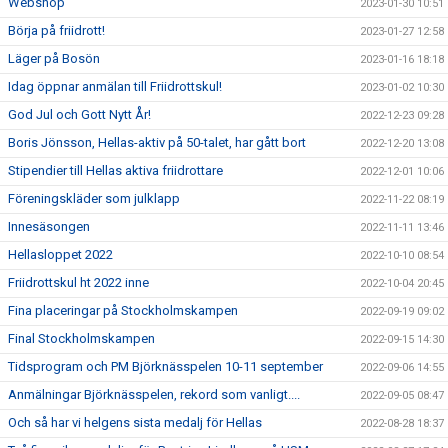
Webshop
2023-01-30 10:51
Börja på friidrott!
2023-01-27 12:58
Läger på Bosön
2023-01-16 18:18
Idag öppnar anmälan till Friidrottskul!
2023-01-02 10:30
God Jul och Gott Nytt År!
2022-12-23 09:28
Boris Jönsson, Hellas-aktiv på 50-talet, har gått bort
2022-12-20 13:08
Stipendier till Hellas aktiva friidrottare
2022-12-01 10:06
Föreningskläder som julklapp
2022-11-22 08:19
Innesäsongen
2022-11-11 13:46
Hellasloppet 2022
2022-10-10 08:54
Friidrottskul ht 2022 inne
2022-10-04 20:45
Fina placeringar på Stockholmskampen
2022-09-19 09:02
Final Stockholmskampen
2022-09-15 14:30
Tidsprogram och PM Björknässpelen 10-11 september
2022-09-06 14:55
Anmälningar Björknässpelen, rekord som vanligt....
2022-09-05 08:47
Och så har vi helgens sista medalj för Hellas
2022-08-28 18:37