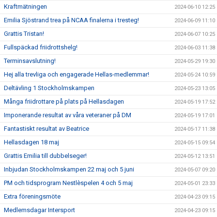
Kraftmätningen
2024-06-10 12:25
Emilia Sjöstrand trea på NCAA finalerna i tresteg!
2024-06-09 11:10
Grattis Tristan!
2024-06-07 10:25
Fullspäckad friidrottshelg!
2024-06-03 11:38
Terminsavslutning!
2024-05-29 19:30
Hej alla trevliga och engagerade Hellas-medlemmar!
2024-05-24 10:59
Deltävling 1 Stockholmskampen
2024-05-23 13:05
Många friidrottare på plats på Hellasdagen
2024-05-19 17:52
Imponerande resultat av våra veteraner på DM
2024-05-19 17:01
Fantastiskt resultat av Beatrice
2024-05-17 11:38
Hellasdagen 18 maj
2024-05-15 09:54
Grattis Emilia till dubbelseger!
2024-05-12 13:51
Inbjudan Stockholmskampen 22 maj och 5 juni
2024-05-07 09:20
PM och tidsprogram Nestlèspelen 4 och 5 maj
2024-05-01 23:33
Extra föreningsmöte
2024-04-23 09:15
Medlemsdagar Intersport
2024-04-23 09:15