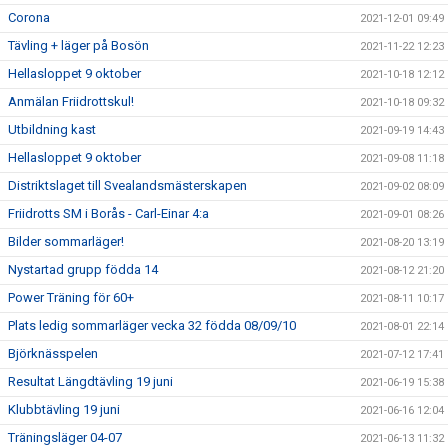
Corona
2021-12-01 09:49
Tävling + läger på Bosön
2021-11-22 12:23
Hellasloppet 9 oktober
2021-10-18 12:12
Anmälan Friidrottskul!
2021-10-18 09:32
Utbildning kast
2021-09-19 14:43
Hellasloppet 9 oktober
2021-09-08 11:18
Distriktslaget till Svealandsmästerskapen
2021-09-02 08:09
Friidrotts SM i Borås - Carl-Einar 4:a
2021-09-01 08:26
Bilder sommarläger!
2021-08-20 13:19
Nystartad grupp födda 14
2021-08-12 21:20
Power Träning för 60+
2021-08-11 10:17
Plats ledig sommarläger vecka 32 födda 08/09/10
2021-08-01 22:14
Björknässpelen
2021-07-12 17:41
Resultat Längdtävling 19 juni
2021-06-19 15:38
Klubbtävling 19 juni
2021-06-16 12:04
Träningsläger 04-07
2021-06-13 11:32