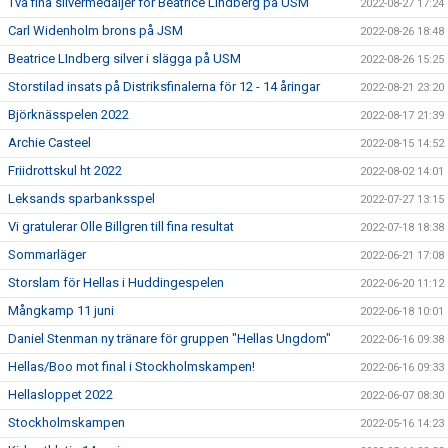
Två fina silvermedaljer för Beatrice Lindberg på USM
2022-08-27 17:24
Carl Widenholm brons på JSM
2022-08-26 18:48
Beatrice LIndberg silver i slägga på USM
2022-08-26 15:25
Storstilad insats på Distriksfinalerna för 12 - 14 åringar
2022-08-21 23:20
Björknässpelen 2022
2022-08-17 21:39
Archie Casteel
2022-08-15 14:52
Friidrottskul ht 2022
2022-08-02 14:01
Leksands sparbanksspel
2022-07-27 13:15
Vi gratulerar Olle Billgren till fina resultat
2022-07-18 18:38
Sommarläger
2022-06-21 17:08
Storslam för Hellas i Huddingespelen
2022-06-20 11:12
Mångkamp 11 juni
2022-06-18 10:01
Daniel Stenman ny tränare för gruppen "Hellas Ungdom"
2022-06-16 09:38
Hellas/Boo mot final i Stockholmskampen!
2022-06-16 09:33
Hellasloppet 2022
2022-06-07 08:30
Stockholmskampen
2022-05-16 14:23