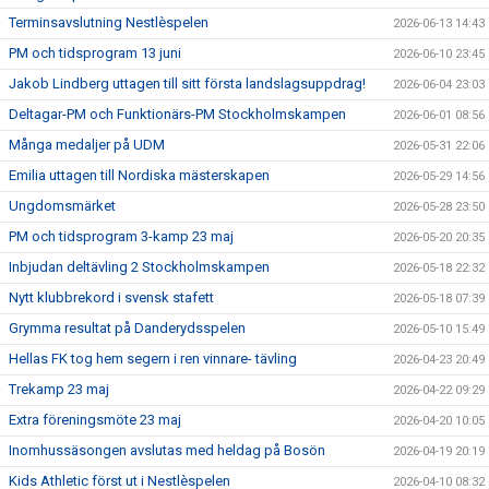
Terminsavslutning Nestlèspelen
2026-06-13 14:43
PM och tidsprogram 13 juni
2026-06-10 23:45
Jakob Lindberg uttagen till sitt första landslagsuppdrag!
2026-06-04 23:03
Deltagar-PM och Funktionärs-PM Stockholmskampen
2026-06-01 08:56
Många medaljer på UDM
2026-05-31 22:06
Emilia uttagen till Nordiska mästerskapen
2026-05-29 14:56
Ungdomsmärket
2026-05-28 23:50
PM och tidsprogram 3-kamp 23 maj
2026-05-20 20:35
Inbjudan deltävling 2 Stockholmskampen
2026-05-18 22:32
Nytt klubbrekord i svensk stafett
2026-05-18 07:39
Grymma resultat på Danderydsspelen
2026-05-10 15:49
Hellas FK tog hem segern i ren vinnare- tävling
2026-04-23 20:49
Trekamp 23 maj
2026-04-22 09:29
Extra föreningsmöte 23 maj
2026-04-20 10:05
Inomhussäsongen avslutas med heldag på Bosön
2026-04-19 20:19
Kids Athletic först ut i Nestlèspelen
2026-04-10 08:32