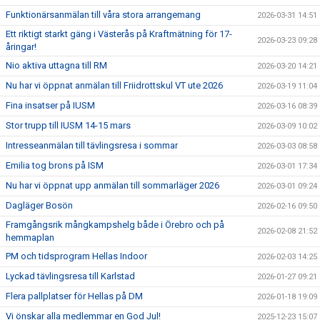
Funktionärsanmälan till våra stora arrangemang
2026-03-31 14:51
Ett riktigt starkt gäng i Västerås på Kraftmätning för 17-
2026-03-23 09:28
åringar!
Nio aktiva uttagna till RM
2026-03-20 14:21
Nu har vi öppnat anmälan till Friidrottskul VT ute 2026
2026-03-19 11:04
Fina insatser på IUSM
2026-03-16 08:39
Stor trupp till IUSM 14-15 mars
2026-03-09 10:02
Intresseanmälan till tävlingsresa i sommar
2026-03-03 08:58
Emilia tog brons på ISM
2026-03-01 17:34
Nu har vi öppnat upp anmälan till sommarläger 2026
2026-03-01 09:24
Dagläger Bosön
2026-02-16 09:50
Framgångsrik mångkampshelg både i Örebro och på
2026-02-08 21:52
hemmaplan
PM och tidsprogram Hellas Indoor
2026-02-03 14:25
Lyckad tävlingsresa till Karlstad
2026-01-27 09:21
Flera pallplatser för Hellas på DM
2026-01-18 19:09
Vi önskar alla medlemmar en God Jul!
2025-12-23 15:07