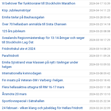
Vi behöver fler funktionärer till Stockholm Marathon
2024-04-17 10:39
Köp Jubileumströja!
2024-04-14 11:23
Emilia tävlar på Bauhausgalan
2024-03-28 09:40
Över 70 hellasbarn anmälda till Sista Chansen
2024-03-23 14:18
125 års jubileum
2024-03-20 08:08
Svealands Regionmästerskap för 13-14-åringar och seger
2024-03-18 17:29
till Stockholm Lag Öst
Friidrottskul ute vt 2024
2024-03-14 08:23
Parafriidrott
2024-03-11 09:24
Emilia Sjöstrand visar klassen på nytt i tävlingar under
2024-03-10 09:55
helgen
Internationella kvinnodagen
2024-03-08 09:42
Fin insats på Veteran-SM i Varberg i helgen.
2024-03-03 18:45
Flera hellasaktiva uttagna till RM 16-17 mars
2024-03-03 11:08
Årsmöte 20 mars
2024-02-29 13:10
Sportlovsspecial i Sätrahallen
2024-02-25 22:34
24 februari - vilken klang och jubeldag för Hellas Friidrott
2024-02-24 22:09