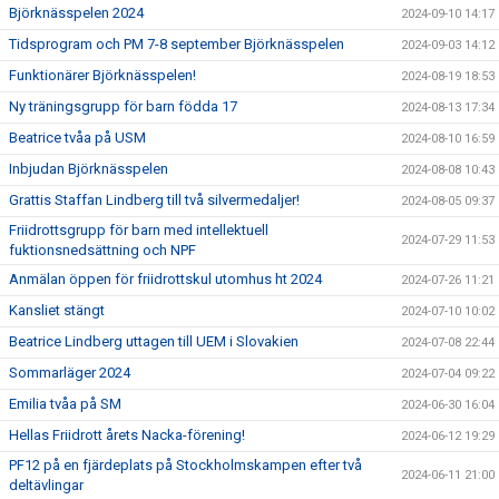
Björknässpelen 2024
2024-09-10 14:17
Tidsprogram och PM 7-8 september Björknässpelen
2024-09-03 14:12
Funktionärer Björknässpelen!
2024-08-19 18:53
Ny träningsgrupp för barn födda 17
2024-08-13 17:34
Beatrice tvåa på USM
2024-08-10 16:59
Inbjudan Björknässpelen
2024-08-08 10:43
Grattis Staffan Lindberg till två silvermedaljer!
2024-08-05 09:37
Friidrottsgrupp för barn med intellektuell
2024-07-29 11:53
fuktionsnedsättning och NPF
Anmälan öppen för friidrottskul utomhus ht 2024
2024-07-26 11:21
Kansliet stängt
2024-07-10 10:02
Beatrice Lindberg uttagen till UEM i Slovakien
2024-07-08 22:44
Sommarläger 2024
2024-07-04 09:22
Emilia tvåa på SM
2024-06-30 16:04
Hellas Friidrott årets Nacka-förening!
2024-06-12 19:29
PF12 på en fjärdeplats på Stockholmskampen efter två
2024-06-11 21:00
deltävlingar