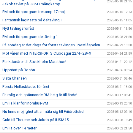
2025-05-18 21:15
Jakob tävlat på USM i mångkamp
PM och tidsprogram trekamp 17 maj
2025-05-15 17:13
Fantastisk laginsats på deltävling 1
2025-05-15 11:05
Nytt tävlingsförråd
2025-05-11 18:56
PM och tidsprogram deltävling 1
2025-05-08 21:50
På söndag är det dags för första tävlingen i Nestlèspelen
2025-04-29 10:38
Möt våren med INTERSPORTS Clubdagar 22/4–28/4!
2025-04-24 21:59
Funktionärer till Stockholm Marathon!
2025-04-21 22:12
Uppstart på Bosön
2025-04-06 09:24
Sista Chansen
2025-03-31 08:46
Första Hellasbladet för året
2025-03-21 18:00
En rolig och spännande RM-helg är till ända!
2025-03-17 08:41
Emilia klar för inomhus-VM
2025-03-13 20:10
Nu finns möjlighet att anmäla sig till Friidrottskul
2025-03-12 09:10
Guld till Therese och Jakob på IUSM15
2025-03-08 16:49
Emilia över 14 meter
2025-03-02 21:50