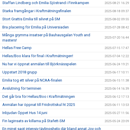
Staffan Lindberg och Emilia Sjöstrand i Finnkampen
2025-08-21 16:29
Starka framgångar i Kraftmätningsfinalen
2025-08-18 09:37
Stort Grattis Emilia till silvret på SM
2025-08-02 09:55
Bra placering för Emilia på Universiaden
2025-07-28 08:42
Många grymma insatser på Bauhausgalan Youth and
2025-07-20 16:44
masters!
Hellas Free Camp
2025-07-15 17:47
Hellas/Boo klara för final i Kraftmätningen!
2025-07-04 12:22
Nu har vi öppnat anmälan till Björknässpelen
2025-06-24 19:21
Uppstart 2018 grupp
2025-06-17 10:11
Emilia tog ett silver på NCAA-finalen
2025-06-15 11:38
Avslutning för terminen
2025-06-14 16:39
Det går bra för Hellas/Boo i Kraftmätningen
2025-06-12 17:13
Anmälan har öppnat till Friidrottskul ht 2025
2025-06-11 13:53
Inbjudan Öppet Hus 14 juni
2025-05-27 11:56
Fin laginsats av killarna på Stafett-SM
2025-05-24 23:09
En minst sagt intensiv tävlingshelg där bland annat Joy och