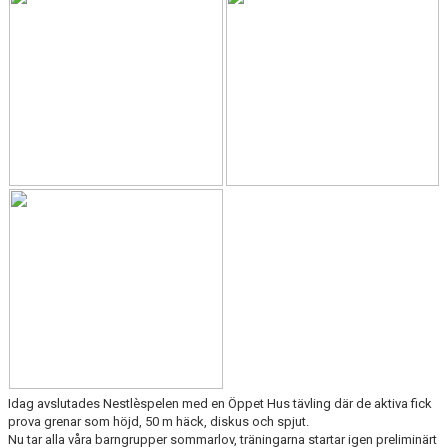
DOKUMENT
FÖR TRÄNARE
FÖR MEDLEMMAR
RESULTAT - STATISTIK
BOKNING
Idag avslutades Nestlèspelen med en Öppet Hus tävling där de aktiva fick
prova grenar som höjd, 50 m häck, diskus och spjut.
Nu tar alla våra barngrupper sommarlov, träningarna startar igen preliminärt