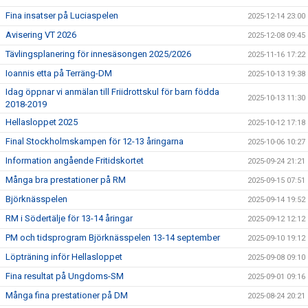
Fina insatser på Luciaspelen
2025-12-14 23:00
Avisering VT 2026
2025-12-08 09:45
Tävlingsplanering för innesäsongen 2025/2026
2025-11-16 17:22
Ioannis etta på Terräng-DM
2025-10-13 19:38
Idag öppnar vi anmälan till Friidrottskul för barn födda
2025-10-13 11:30
2018-2019
Hellasloppet 2025
2025-10-12 17:18
Final Stockholmskampen för 12-13 åringarna
2025-10-06 10:27
Information angående Fritidskortet
2025-09-24 21:21
Många bra prestationer på RM
2025-09-15 07:51
Björknässpelen
2025-09-14 19:52
RM i Södertälje för 13-14 åringar
2025-09-12 12:12
PM och tidsprogram Björknässpelen 13-14 september
2025-09-10 19:12
Löpträning inför Hellasloppet
2025-09-08 09:10
Fina resultat på Ungdoms-SM
2025-09-01 09:16
Många fina prestationer på DM
2025-08-24 20:21