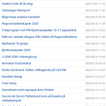
Grattis Frida 40 år idag
2023-10-01 11:45
Clubdagar Intersport
2023-09-26 11:09
Bilge Kaya avslutar karriären
2023-09-25 09:59
Regionmästerskapen 2023
2023-09-20 11:09
Tidsprogram och PM Björknässpelen 16-17 september
2023-09-13 18:55
Rekord i antalet uttagna från Hellas till Regionsfinalerna
2023-08-30 11:00
Nystartad 16 grupp
2023-08-28 12:20
Björknässpelen 2023
2023-08-19 11:22
UJSM/JSM i Helsingborg
2023-08-14 10:00
Anmälan Friidrottskul
2023-07-26 09:53
Emilia Sjöstrand, Hellas, deltagande på U23 EM
2023-07-13 18:39
Kansliet stängt
2023-07-10 20:27
Free Camp
2023-06-20 22:35
Samarbete med naprapat Amir Shaker
2023-06-13 12:25
Succè när Simon Pettersson kom på besök på
2023-06-12 11:49
Hellaskampen