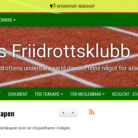
INTERSPORT WEBSHOP
EMANG
s Friidrottsklubb
idrottens underbara värld där det finns något för alla
T
DOKUMENT
FÖR TRÄNARE
FÖR MEDLEMMAR
RESULTAT - ST
kapen
<
>
ästerskapen som är i Köpenhamn i helgen,