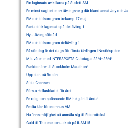
Fin laginsats av killarna på Stafett-SM
En minst sagt intensiv tävlingshelg där bland annat Joy och
PM och tidsprogram trekamp 17 maj
Fantastisk laginsats på deltävling 1
Nytt tävlingsförråd
PM och tidsprogram deltävling 1
På söndag är det dags för första tävlingen i Nestlèspelen
Möt våren med INTERSPORTS Clubdagar 22/4–28/4!
Funktionärer till Stockholm Marathon!
Uppstart på Bosön
Sista Chansen
Första Hellasbladet för året
En rolig och spännande RM-helg är till ända!
Emilia klar för inomhus-VM
Nu finns möjlighet att anmäla sig till Friidrottskul
Guld till Therese och Jakob på IUSM15