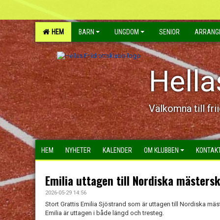
HEM
BARN
UNGDOM
SENIOR
ARRANG
Hella
Välkomna till fri
HEM
NYHETER
KALENDER
OM KLUBBEN
KONTAK
Emilia uttagen till Nordiska mästers
2026-05-29 14:56
Stort Grattis Emilia Sjöstrand som är uttagen till Nordiska m
Emilia är uttagen i både längd och tresteg.