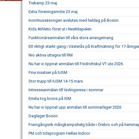
Trekamp 23 maj
Extra föreningsmöte 23 maj
Inomhussäsongen avslutas med heldag på Bosön
Kids Athletic först ut i Nestlèspelen
Funktionärsanmälan till våra stora arrangemang
Ett riktigt starkt gäng i Västerås på Kraftmätning för 17-åringar
Nio aktiva uttagna till RM
Nu har vi öppnat anmälan till Friidrottskul VT ute 2026
Fina insatser på IUSM
Stor trupp till IUSM 14-15 mars
Intresseanmälan till tävlingsresa i sommar
Emilia tog brons på ISM
Nu har vi öppnat upp anmälan till sommarläger 2026
Dagläger Bosön
Framgångsrik mångkampshelg både i Örebro och på hemma
PM och tidsprogram Hellas Indoor