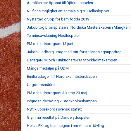
Anmälan har öppnat till Björknässpelen
Nu finns möjlighet att anmäla sig till Hellasloppet
Nystartad grupp för barn födda 2019
Jakob tog bronsplatsen i Nordiska Mästerskapen i Mångka
Terminsavslutning Nestlèspelen
PM och tidsprogram 13 juni
Jakob Lindberg uttagen till sitt första landslagsuppdrag!
Deltagar-PM och Funktionärs-PM Stockholmskampen
Många medaljer på UDM
Emilia uttagen till Nordiska mästerskapen
Ungdomsmärket
PM och tidsprogram 3-kamp 23 maj
Inbjudan deltävling 2 Stockholmskampen
Nytt klubbrekord i svensk stafett
Grymma resultat på Danderydsspelen
Hellas FK tog hem segern i ren vinnare- tävling