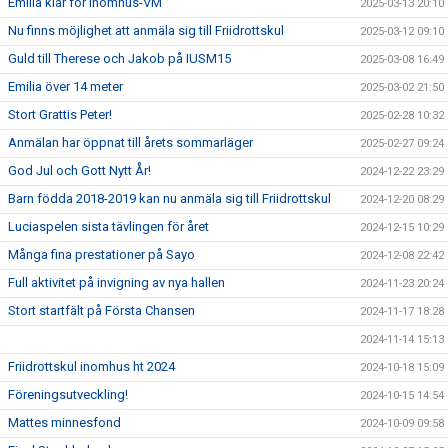
Emilia klar för inomhus-VM
2025-03-13 20:10
Nu finns möjlighet att anmäla sig till Friidrottskul
2025-03-12 09:10
Guld till Therese och Jakob på IUSM15
2025-03-08 16:49
Emilia över 14 meter
2025-03-02 21:50
Stort Grattis Peter!
2025-02-28 10:32
Anmälan har öppnat till årets sommarläger
2025-02-27 09:24
God Jul och Gott Nytt År!
2024-12-22 23:29
Barn födda 2018-2019 kan nu anmäla sig till Friidrottskul
2024-12-20 08:29
Luciaspelen sista tävlingen för året
2024-12-15 10:29
Många fina prestationer på Sayo
2024-12-08 22:42
Full aktivitet på invigning av nya hallen
2024-11-23 20:24
Stort startfält på Första Chansen
2024-11-17 18:28
2024-11-14 15:13
Friidrottskul inomhus ht 2024
2024-10-18 15:09
Föreningsutveckling!
2024-10-15 14:54
Mattes minnesfond
2024-10-09 09:58