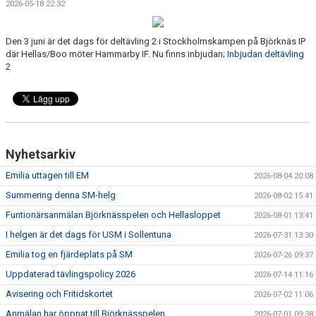
2026-05-18 22:32
DOKUMENT
FÖR TRÄNARE
Den 3 juni är det dags för deltävling 2 i Stockholmskampen på Björknäs IP
där Hellas/Boo möter Hammarby IF. Nu finns inbjudan;
Inbjudan deltävling
2
FÖR MEDLEMMAR
RESULTAT - STATISTIK
BOKNING
Nyhetsarkiv
Emilia uttagen till EM
2026-08-04 20:08
Summering denna SM-helg
2026-08-02 15:41
Funtionärsanmälan Björknässpelen och Hellasloppet
2026-08-01 13:41
I helgen är det dags för USM i Sollentuna
2026-07-31 13:30
Emilia tog en fjärdeplats på SM
2026-07-26 09:37
Uppdaterad tävlingspolicy 2026
2026-07-14 11:16
Avisering och Fritidskortet
2026-07-02 11:06
Anmälan har öppnat till Björknässpelen
2026-07-01 09:38