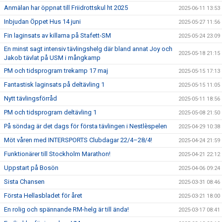
Anmälan har öppnat till Friidrottskul ht 2025
2025-06-11 13:53
Inbjudan Öppet Hus 14 juni
2025-05-27 11:56
Fin laginsats av killarna på Stafett-SM
2025-05-24 23:09
En minst sagt intensiv tävlingshelg där bland annat Joy och
2025-05-18 21:15
Jakob tävlat på USM i mångkamp
PM och tidsprogram trekamp 17 maj
2025-05-15 17:13
Fantastisk laginsats på deltävling 1
2025-05-15 11:05
Nytt tävlingsförråd
2025-05-11 18:56
PM och tidsprogram deltävling 1
2025-05-08 21:50
På söndag är det dags för första tävlingen i Nestlèspelen
2025-04-29 10:38
Möt våren med INTERSPORTS Clubdagar 22/4–28/4!
2025-04-24 21:59
Funktionärer till Stockholm Marathon!
2025-04-21 22:12
Uppstart på Bosön
2025-04-06 09:24
Sista Chansen
2025-03-31 08:46
Första Hellasbladet för året
2025-03-21 18:00
En rolig och spännande RM-helg är till ända!
2025-03-17 08:41