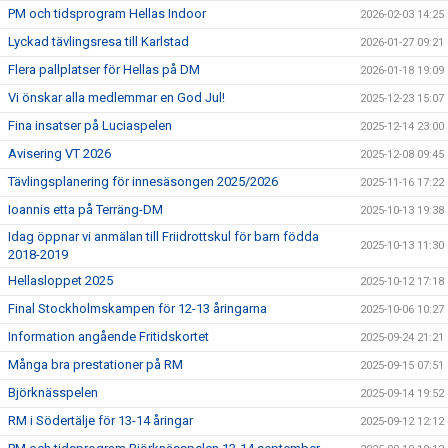
PM och tidsprogram Hellas Indoor
2026-02-03 14:25
Lyckad tävlingsresa till Karlstad
2026-01-27 09:21
Flera pallplatser för Hellas på DM
2026-01-18 19:09
Vi önskar alla medlemmar en God Jul!
2025-12-23 15:07
Fina insatser på Luciaspelen
2025-12-14 23:00
Avisering VT 2026
2025-12-08 09:45
Tävlingsplanering för innesäsongen 2025/2026
2025-11-16 17:22
Ioannis etta på Terräng-DM
2025-10-13 19:38
Idag öppnar vi anmälan till Friidrottskul för barn födda
2025-10-13 11:30
2018-2019
Hellasloppet 2025
2025-10-12 17:18
Final Stockholmskampen för 12-13 åringarna
2025-10-06 10:27
Information angående Fritidskortet
2025-09-24 21:21
Många bra prestationer på RM
2025-09-15 07:51
Björknässpelen
2025-09-14 19:52
RM i Södertälje för 13-14 åringar
2025-09-12 12:12