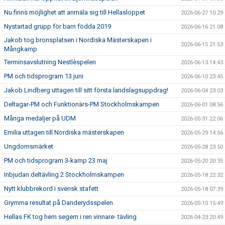
Nu finns möjlighet att anmäla sig till Hellasloppet
2026-06-27 10:29
Nystartad grupp för barn födda 2019
2026-06-16 21:08
Jakob tog bronsplatsen i Nordiska Mästerskapen i
2026-06-15 21:53
Mångkamp
Terminsavslutning Nestlèspelen
2026-06-13 14:43
PM och tidsprogram 13 juni
2026-06-10 23:45
Jakob Lindberg uttagen till sitt första landslagsuppdrag!
2026-06-04 23:03
Deltagar-PM och Funktionärs-PM Stockholmskampen
2026-06-01 08:56
Många medaljer på UDM
2026-05-31 22:06
Emilia uttagen till Nordiska mästerskapen
2026-05-29 14:56
Ungdomsmärket
2026-05-28 23:50
PM och tidsprogram 3-kamp 23 maj
2026-05-20 20:35
Inbjudan deltävling 2 Stockholmskampen
2026-05-18 22:32
Nytt klubbrekord i svensk stafett
2026-05-18 07:39
Grymma resultat på Danderydsspelen
2026-05-10 15:49
Hellas FK tog hem segern i ren vinnare- tävling
2026-04-23 20:49