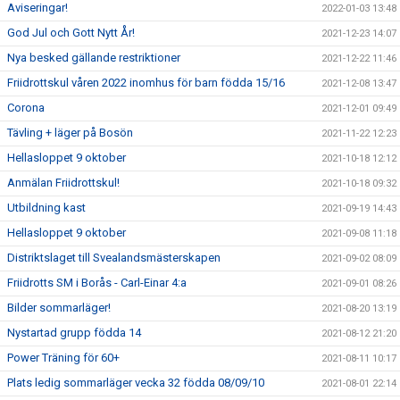
Aviseringar!
2022-01-03 13:48
God Jul och Gott Nytt År!
2021-12-23 14:07
Nya besked gällande restriktioner
2021-12-22 11:46
Friidrottskul våren 2022 inomhus för barn födda 15/16
2021-12-08 13:47
Corona
2021-12-01 09:49
Tävling + läger på Bosön
2021-11-22 12:23
Hellasloppet 9 oktober
2021-10-18 12:12
Anmälan Friidrottskul!
2021-10-18 09:32
Utbildning kast
2021-09-19 14:43
Hellasloppet 9 oktober
2021-09-08 11:18
Distriktslaget till Svealandsmästerskapen
2021-09-02 08:09
Friidrotts SM i Borås - Carl-Einar 4:a
2021-09-01 08:26
Bilder sommarläger!
2021-08-20 13:19
Nystartad grupp födda 14
2021-08-12 21:20
Power Träning för 60+
2021-08-11 10:17
Plats ledig sommarläger vecka 32 födda 08/09/10
2021-08-01 22:14