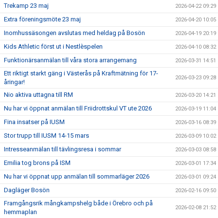
Trekamp 23 maj
2026-04-22 09:29
Extra föreningsmöte 23 maj
2026-04-20 10:05
Inomhussäsongen avslutas med heldag på Bosön
2026-04-19 20:19
Kids Athletic först ut i Nestlèspelen
2026-04-10 08:32
Funktionärsanmälan till våra stora arrangemang
2026-03-31 14:51
Ett riktigt starkt gäng i Västerås på Kraftmätning för 17-
2026-03-23 09:28
åringar!
Nio aktiva uttagna till RM
2026-03-20 14:21
Nu har vi öppnat anmälan till Friidrottskul VT ute 2026
2026-03-19 11:04
Fina insatser på IUSM
2026-03-16 08:39
Stor trupp till IUSM 14-15 mars
2026-03-09 10:02
Intresseanmälan till tävlingsresa i sommar
2026-03-03 08:58
Emilia tog brons på ISM
2026-03-01 17:34
Nu har vi öppnat upp anmälan till sommarläger 2026
2026-03-01 09:24
Dagläger Bosön
2026-02-16 09:50
Framgångsrik mångkampshelg både i Örebro och på
2026-02-08 21:52
hemmaplan