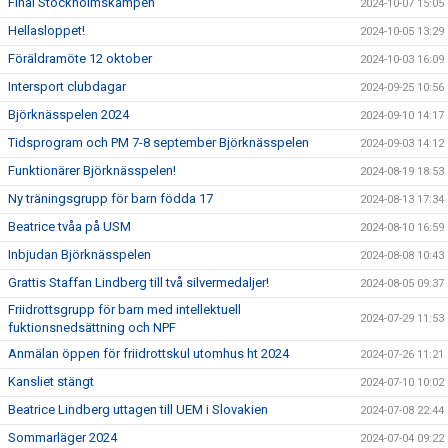
Final Stockholmskampen
2024-10-07 15:05
Hellasloppet!
2024-10-05 13:29
Föräldramöte 12 oktober
2024-10-03 16:09
Intersport clubdagar
2024-09-25 10:56
Björknässpelen 2024
2024-09-10 14:17
Tidsprogram och PM 7-8 september Björknässpelen
2024-09-03 14:12
Funktionärer Björknässpelen!
2024-08-19 18:53
Ny träningsgrupp för barn födda 17
2024-08-13 17:34
Beatrice tvåa på USM
2024-08-10 16:59
Inbjudan Björknässpelen
2024-08-08 10:43
Grattis Staffan Lindberg till två silvermedaljer!
2024-08-05 09:37
Friidrottsgrupp för barn med intellektuell
2024-07-29 11:53
fuktionsnedsättning och NPF
Anmälan öppen för friidrottskul utomhus ht 2024
2024-07-26 11:21
Kansliet stängt
2024-07-10 10:02
Beatrice Lindberg uttagen till UEM i Slovakien
2024-07-08 22:44
Sommarläger 2024
2024-07-04 09:22