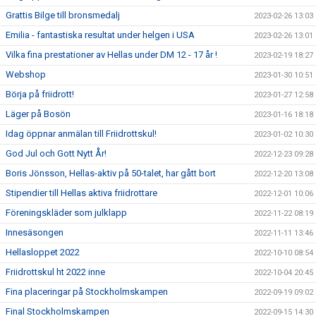
Grattis Bilge till bronsmedalj
2023-02-26 13:03
Emilia - fantastiska resultat under helgen i USA
2023-02-26 13:01
Vilka fina prestationer av Hellas under DM 12 - 17 år !
2023-02-19 18:27
Webshop
2023-01-30 10:51
Börja på friidrott!
2023-01-27 12:58
Läger på Bosön
2023-01-16 18:18
Idag öppnar anmälan till Friidrottskul!
2023-01-02 10:30
God Jul och Gott Nytt År!
2022-12-23 09:28
Boris Jönsson, Hellas-aktiv på 50-talet, har gått bort
2022-12-20 13:08
Stipendier till Hellas aktiva friidrottare
2022-12-01 10:06
Föreningskläder som julklapp
2022-11-22 08:19
Innesäsongen
2022-11-11 13:46
Hellasloppet 2022
2022-10-10 08:54
Friidrottskul ht 2022 inne
2022-10-04 20:45
Fina placeringar på Stockholmskampen
2022-09-19 09:02
Final Stockholmskampen
2022-09-15 14:30