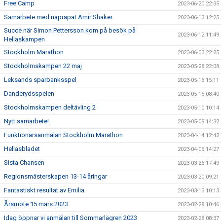
Free Camp
2023-06-20 22:35
Samarbete med naprapat Amir Shaker
2023-06-13 12:25
Succè när Simon Pettersson kom på besök på
2023-06-12 11:49
Hellaskampen
Stockholm Marathon
2023-06-03 22:25
Stockholmskampen 22 maj
2023-05-28 22:08
Leksands sparbanksspel
2023-05-16 15:11
Danderydsspelen
2023-05-15 08:40
Stockholmskampen deltävling 2
2023-05-10 10:14
Nytt samarbete!
2023-05-09 14:32
Funktionärsanmälan Stockholm Marathon
2023-04-14 12:42
Hellasbladet
2023-04-06 14:27
Sista Chansen
2023-03-26 17:49
Regionsmästerskapen 13-14 åringar
2023-03-20 09:21
Fantastiskt resultat av Emilia
2023-03-13 10:13
Årsmöte 15 mars 2023
2023-02-28 10:46
Idag öppnar vi anmälan till Sommarlägren 2023
2023-02-28 08:37