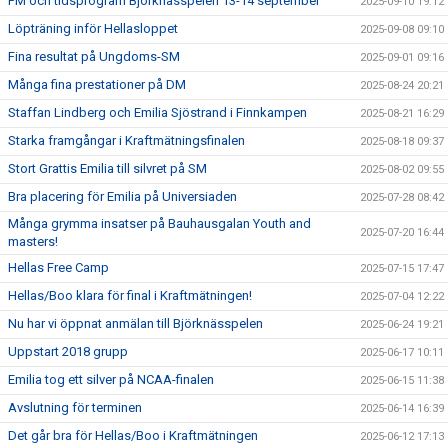
PM och tidsprogram Björknässpelen 13-14 september
2025-09-10 19:12
Löpträning inför Hellasloppet
2025-09-08 09:10
Fina resultat på Ungdoms-SM
2025-09-01 09:16
Många fina prestationer på DM
2025-08-24 20:21
Staffan Lindberg och Emilia Sjöstrand i Finnkampen
2025-08-21 16:29
Starka framgångar i Kraftmätningsfinalen
2025-08-18 09:37
Stort Grattis Emilia till silvret på SM
2025-08-02 09:55
Bra placering för Emilia på Universiaden
2025-07-28 08:42
Många grymma insatser på Bauhausgalan Youth and
2025-07-20 16:44
masters!
Hellas Free Camp
2025-07-15 17:47
Hellas/Boo klara för final i Kraftmätningen!
2025-07-04 12:22
Nu har vi öppnat anmälan till Björknässpelen
2025-06-24 19:21
Uppstart 2018 grupp
2025-06-17 10:11
Emilia tog ett silver på NCAA-finalen
2025-06-15 11:38
Avslutning för terminen
2025-06-14 16:39
Det går bra för Hellas/Boo i Kraftmätningen
2025-06-12 17:13