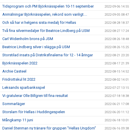
Tidsprogram och PM Björknässpelen 10-11 september
2022-09-06 14:55
Anmälningar Björknässpelen, rekord som vanligt....
2022-09-05 08:47
Och så har vi helgens sista medalj för Hellas
2022-08-28 18:37
Två fina silvermedaljer för Beatrice Lindberg på USM
2022-08-27 17:24
Carl Widenholm brons på JSM
2022-08-26 18:48
Beatrice LIndberg silver i slägga på USM
2022-08-26 15:25
Storstilad insats på Distriksfinalerna för 12 - 14 åringar
2022-08-21 23:20
Björknässpelen 2022
2022-08-17 21:39
Archie Casteel
2022-08-15 14:52
Friidrottskul ht 2022
2022-08-02 14:01
Leksands sparbanksspel
2022-07-27 13:15
Vi gratulerar Olle Billgren till fina resultat
2022-07-18 18:38
Sommarläger
2022-06-21 17:08
Storslam för Hellas i Huddingespelen
2022-06-20 11:12
Mångkamp 11 juni
2022-06-18 10:01
Daniel Stenman ny tränare för gruppen "Hellas Ungdom"
2022-06-16 09:38