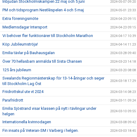
Inbjudan Stockholmskampen 22 maj och 5 juni
2024-05-07 09:20
PM och tidsprogram Nestlèspelen 4 och 5 maj
2024-05-01 23:33
Extra föreningsmöte
2024-04-23 09:15
Medlemsdagar Intersport
2024-04-23 09:15
Vi behöver fler funktionärer till Stockholm Marathon
2024-04-17 10:39
Köp Jubileumströja!
2024-04-14 11:23
Emilia tävlar på Bauhausgalan
2024-03-28 09:40
Över 70 hellasbarn anmälda till Sista Chansen
2024-03-23 14:18
125 års jubileum
2024-03-20 08:08
Svealands Regionmästerskap för 13-14-åringar och seger
2024-03-18 17:29
till Stockholm Lag Öst
Friidrottskul ute vt 2024
2024-03-14 08:23
Parafriidrott
2024-03-11 09:24
Emilia Sjöstrand visar klassen på nytt i tävlingar under
2024-03-10 09:55
helgen
Internationella kvinnodagen
2024-03-08 09:42
Fin insats på Veteran-SM i Varberg i helgen.
2024-03-03 18:45