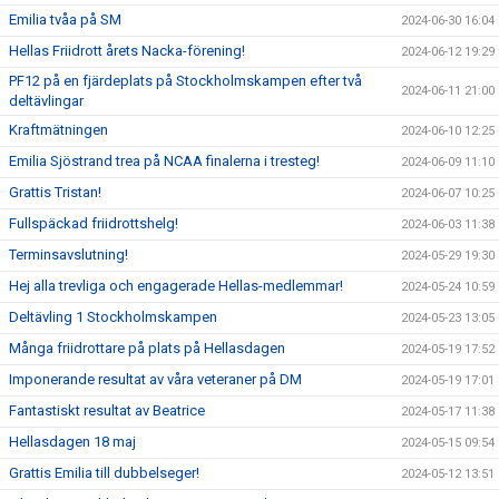
Emilia tvåa på SM
2024-06-30 16:04
Hellas Friidrott årets Nacka-förening!
2024-06-12 19:29
PF12 på en fjärdeplats på Stockholmskampen efter två
2024-06-11 21:00
deltävlingar
Kraftmätningen
2024-06-10 12:25
Emilia Sjöstrand trea på NCAA finalerna i tresteg!
2024-06-09 11:10
Grattis Tristan!
2024-06-07 10:25
Fullspäckad friidrottshelg!
2024-06-03 11:38
Terminsavslutning!
2024-05-29 19:30
Hej alla trevliga och engagerade Hellas-medlemmar!
2024-05-24 10:59
Deltävling 1 Stockholmskampen
2024-05-23 13:05
Många friidrottare på plats på Hellasdagen
2024-05-19 17:52
Imponerande resultat av våra veteraner på DM
2024-05-19 17:01
Fantastiskt resultat av Beatrice
2024-05-17 11:38
Hellasdagen 18 maj
2024-05-15 09:54
Grattis Emilia till dubbelseger!
2024-05-12 13:51