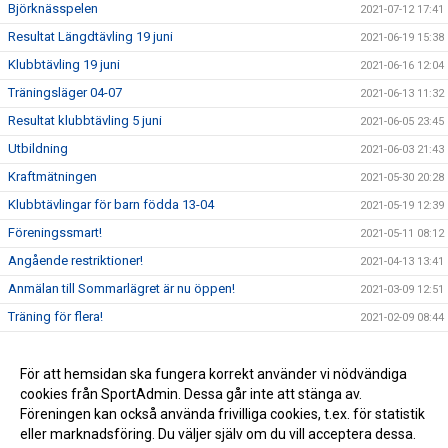
Björknässpelen
2021-07-12 17:41
Resultat Längdtävling 19 juni
2021-06-19 15:38
Klubbtävling 19 juni
2021-06-16 12:04
Träningsläger 04-07
2021-06-13 11:32
Resultat klubbtävling 5 juni
2021-06-05 23:45
Utbildning
2021-06-03 21:43
Kraftmätningen
2021-05-30 20:28
Klubbtävlingar för barn födda 13-04
2021-05-19 12:39
Föreningssmart!
2021-05-11 08:12
Angående restriktioner!
2021-04-13 13:41
Anmälan till Sommarlägret är nu öppen!
2021-03-09 12:51
Träning för flera!
2021-02-09 08:44
Goda nyheter!
2021-01-17 10:05
Carl-Einar över 5 m i stavhopp!
För att hemsidan ska fungera korrekt använder vi nödvändiga
2021-01-16 19:24
cookies från SportAdmin. Dessa går inte att stänga av.
Alla träningar ställs in för alla t.o.m 24 januari
2021-01-07 10:47
Föreningen kan också använda frivilliga cookies, t.ex. för statistik
eller marknadsföring. Du väljer själv om du vill acceptera dessa.