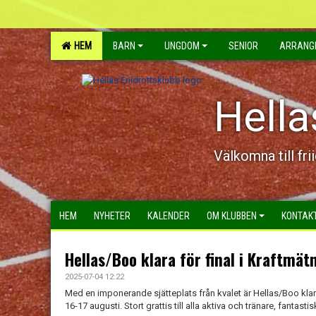
HEM
BARN
UNGDOM
SENIOR
ARRANG
Hella
Välkomna till fri
HEM
NYHETER
KALENDER
OM KLUBBEN
KONTAK
Hellas/Boo klara för final i Kraftmät
2025-07-04 12:22
Med en imponerande sjätteplats från kvalet är Hellas/Boo klara
16-17 augusti. Stort grattis till alla aktiva och tränare, fantasti