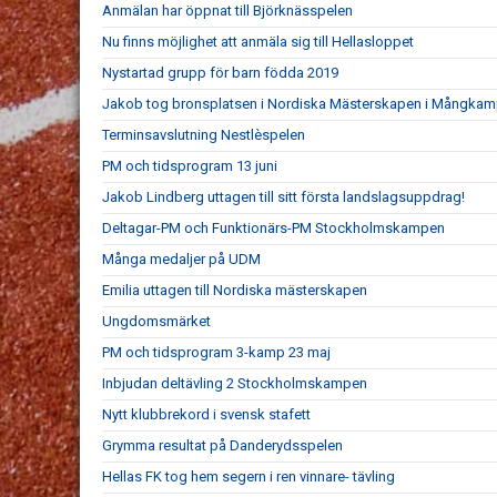
Anmälan har öppnat till Björknässpelen
Nu finns möjlighet att anmäla sig till Hellasloppet
Nystartad grupp för barn födda 2019
Jakob tog bronsplatsen i Nordiska Mästerskapen i Mångka
Terminsavslutning Nestlèspelen
PM och tidsprogram 13 juni
Jakob Lindberg uttagen till sitt första landslagsuppdrag!
Deltagar-PM och Funktionärs-PM Stockholmskampen
Många medaljer på UDM
Emilia uttagen till Nordiska mästerskapen
Ungdomsmärket
PM och tidsprogram 3-kamp 23 maj
Inbjudan deltävling 2 Stockholmskampen
Nytt klubbrekord i svensk stafett
Grymma resultat på Danderydsspelen
Hellas FK tog hem segern i ren vinnare- tävling