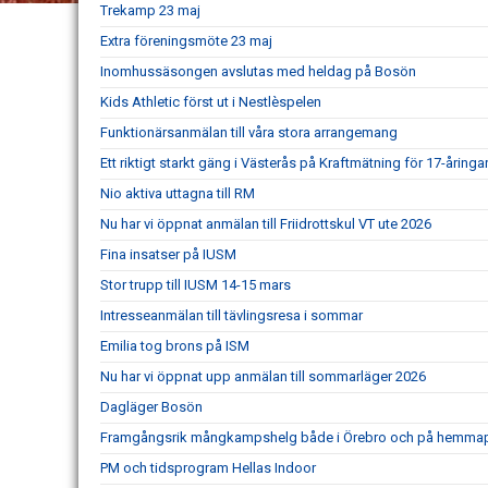
Trekamp 23 maj
Extra föreningsmöte 23 maj
Inomhussäsongen avslutas med heldag på Bosön
Kids Athletic först ut i Nestlèspelen
Funktionärsanmälan till våra stora arrangemang
Ett riktigt starkt gäng i Västerås på Kraftmätning för 17-åringar
Nio aktiva uttagna till RM
Nu har vi öppnat anmälan till Friidrottskul VT ute 2026
Fina insatser på IUSM
Stor trupp till IUSM 14-15 mars
Intresseanmälan till tävlingsresa i sommar
Emilia tog brons på ISM
Nu har vi öppnat upp anmälan till sommarläger 2026
Dagläger Bosön
Framgångsrik mångkampshelg både i Örebro och på hemma
PM och tidsprogram Hellas Indoor