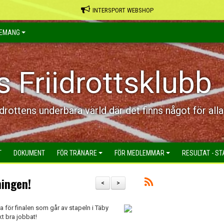
INTERSPORT WEBSHOP
EMANG
s Friidrottsklubb
idrottens underbara värld där det finns något för alla
T
DOKUMENT
FÖR TRÄNARE
FÖR MEDLEMMAR
RESULTAT - ST
ningen!
<
>
 för finalen som går av stapeln i Täby
skt bra jobbat!