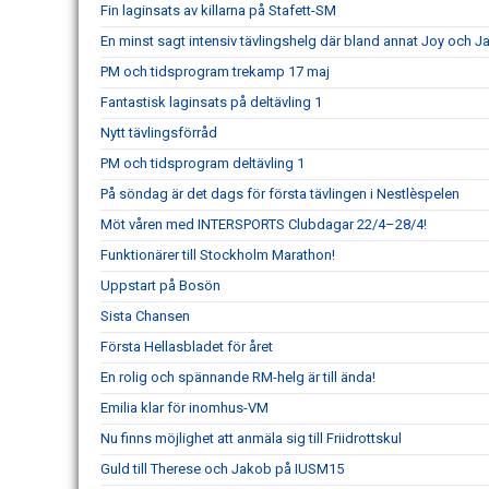
Fin laginsats av killarna på Stafett-SM
En minst sagt intensiv tävlingshelg där bland annat Joy och
PM och tidsprogram trekamp 17 maj
Fantastisk laginsats på deltävling 1
Nytt tävlingsförråd
PM och tidsprogram deltävling 1
På söndag är det dags för första tävlingen i Nestlèspelen
Möt våren med INTERSPORTS Clubdagar 22/4–28/4!
Funktionärer till Stockholm Marathon!
Uppstart på Bosön
Sista Chansen
Första Hellasbladet för året
En rolig och spännande RM-helg är till ända!
Emilia klar för inomhus-VM
Nu finns möjlighet att anmäla sig till Friidrottskul
Guld till Therese och Jakob på IUSM15