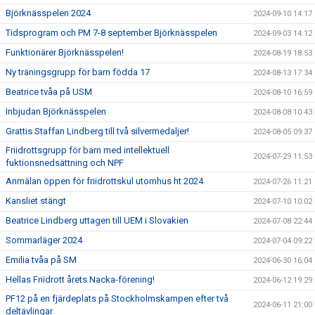
Björknässpelen 2024
2024-09-10 14:17
Tidsprogram och PM 7-8 september Björknässpelen
2024-09-03 14:12
Funktionärer Björknässpelen!
2024-08-19 18:53
Ny träningsgrupp för barn födda 17
2024-08-13 17:34
Beatrice tvåa på USM
2024-08-10 16:59
Inbjudan Björknässpelen
2024-08-08 10:43
Grattis Staffan Lindberg till två silvermedaljer!
2024-08-05 09:37
Friidrottsgrupp för barn med intellektuell
2024-07-29 11:53
fuktionsnedsättning och NPF
Anmälan öppen för friidrottskul utomhus ht 2024
2024-07-26 11:21
Kansliet stängt
2024-07-10 10:02
Beatrice Lindberg uttagen till UEM i Slovakien
2024-07-08 22:44
Sommarläger 2024
2024-07-04 09:22
Emilia tvåa på SM
2024-06-30 16:04
Hellas Friidrott årets Nacka-förening!
2024-06-12 19:29
PF12 på en fjärdeplats på Stockholmskampen efter två
2024-06-11 21:00
deltävlingar