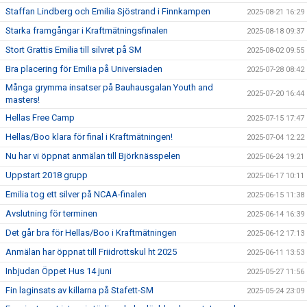
Staffan Lindberg och Emilia Sjöstrand i Finnkampen
2025-08-21 16:29
Starka framgångar i Kraftmätningsfinalen
2025-08-18 09:37
Stort Grattis Emilia till silvret på SM
2025-08-02 09:55
Bra placering för Emilia på Universiaden
2025-07-28 08:42
Många grymma insatser på Bauhausgalan Youth and
2025-07-20 16:44
masters!
Hellas Free Camp
2025-07-15 17:47
Hellas/Boo klara för final i Kraftmätningen!
2025-07-04 12:22
Nu har vi öppnat anmälan till Björknässpelen
2025-06-24 19:21
Uppstart 2018 grupp
2025-06-17 10:11
Emilia tog ett silver på NCAA-finalen
2025-06-15 11:38
Avslutning för terminen
2025-06-14 16:39
Det går bra för Hellas/Boo i Kraftmätningen
2025-06-12 17:13
Anmälan har öppnat till Friidrottskul ht 2025
2025-06-11 13:53
Inbjudan Öppet Hus 14 juni
2025-05-27 11:56
Fin laginsats av killarna på Stafett-SM
2025-05-24 23:09