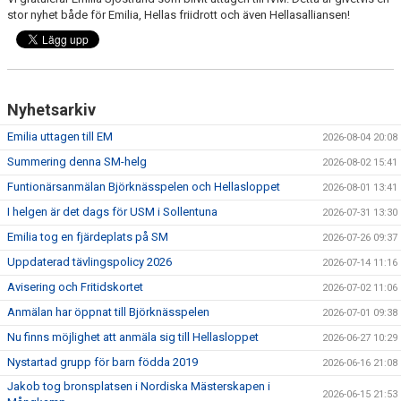
DOKUMENT
stor nyhet både för Emilia, Hellas friidrott och även Hellasalliansen!
FÖR TRÄNARE
FÖR MEDLEMMAR
Nyhetsarkiv
RESULTAT - STATISTIK
Emilia uttagen till EM
2026-08-04 20:08
Summering denna SM-helg
2026-08-02 15:41
BOKNING
Funtionärsanmälan Björknässpelen och Hellasloppet
2026-08-01 13:41
I helgen är det dags för USM i Sollentuna
2026-07-31 13:30
Emilia tog en fjärdeplats på SM
2026-07-26 09:37
Uppdaterad tävlingspolicy 2026
2026-07-14 11:16
Avisering och Fritidskortet
2026-07-02 11:06
Anmälan har öppnat till Björknässpelen
2026-07-01 09:38
Nu finns möjlighet att anmäla sig till Hellasloppet
2026-06-27 10:29
Nystartad grupp för barn födda 2019
2026-06-16 21:08
Jakob tog bronsplatsen i Nordiska Mästerskapen i
2026-06-15 21:53