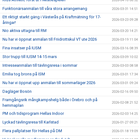
2026-04-10 08:32
Funktionärsanmälan till våra stora arrangemang
2026-03-31 14:51
Ett riktigt starkt gäng i Västerås på Kraftmätning för 17-
2026-03-23 09:28
åringar!
Nio aktiva uttagna till RM
2026-03-20 14:21
Nu har vi öppnat anmälan till Friidrottskul VT ute 2026
2026-03-19 11:04
Fina insatser på IUSM
2026-03-16 08:39
Stor trupp till IUSM 14-15 mars
2026-03-09 10:02
Intresseanmälan till tävlingsresa i sommar
2026-03-03 08:58
Emilia tog brons på ISM
2026-03-01 17:34
Nu har vi öppnat upp anmälan till sommarläger 2026
2026-03-01 09:24
Dagläger Bosön
2026-02-16 09:50
Framgångsrik mångkampshelg både i Örebro och på
2026-02-08 21:52
hemmaplan
PM och tidsprogram Hellas Indoor
2026-02-03 14:25
Lyckad tävlingsresa till Karlstad
2026-01-27 09:21
Flera pallplatser för Hellas på DM
2026-01-18 19:09