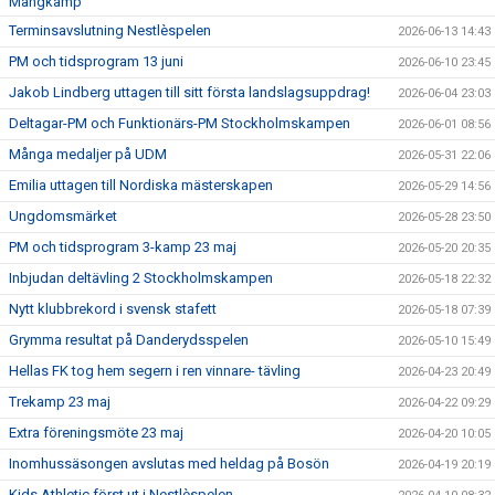
Mångkamp
Terminsavslutning Nestlèspelen
2026-06-13 14:43
PM och tidsprogram 13 juni
2026-06-10 23:45
Jakob Lindberg uttagen till sitt första landslagsuppdrag!
2026-06-04 23:03
Deltagar-PM och Funktionärs-PM Stockholmskampen
2026-06-01 08:56
Många medaljer på UDM
2026-05-31 22:06
Emilia uttagen till Nordiska mästerskapen
2026-05-29 14:56
Ungdomsmärket
2026-05-28 23:50
PM och tidsprogram 3-kamp 23 maj
2026-05-20 20:35
Inbjudan deltävling 2 Stockholmskampen
2026-05-18 22:32
Nytt klubbrekord i svensk stafett
2026-05-18 07:39
Grymma resultat på Danderydsspelen
2026-05-10 15:49
Hellas FK tog hem segern i ren vinnare- tävling
2026-04-23 20:49
Trekamp 23 maj
2026-04-22 09:29
Extra föreningsmöte 23 maj
2026-04-20 10:05
Inomhussäsongen avslutas med heldag på Bosön
2026-04-19 20:19
Kids Athletic först ut i Nestlèspelen