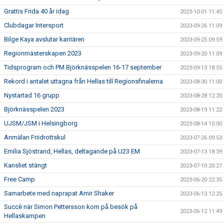
Grattis Frida 40 år idag
2023-10-01 11:45
Clubdagar Intersport
2023-09-26 11:09
Bilge Kaya avslutar karriären
2023-09-25 09:59
Regionmästerskapen 2023
2023-09-20 11:09
Tidsprogram och PM Björknässpelen 16-17 september
2023-09-13 18:55
Rekord i antalet uttagna från Hellas till Regionsfinalerna
2023-08-30 11:00
Nystartad 16 grupp
2023-08-28 12:20
Björknässpelen 2023
2023-08-19 11:22
UJSM/JSM i Helsingborg
2023-08-14 10:00
Anmälan Friidrottskul
2023-07-26 09:53
Emilia Sjöstrand, Hellas, deltagande på U23 EM
2023-07-13 18:39
Kansliet stängt
2023-07-10 20:27
Free Camp
2023-06-20 22:35
Samarbete med naprapat Amir Shaker
2023-06-13 12:25
Succè när Simon Pettersson kom på besök på
2023-06-12 11:49
Hellaskampen