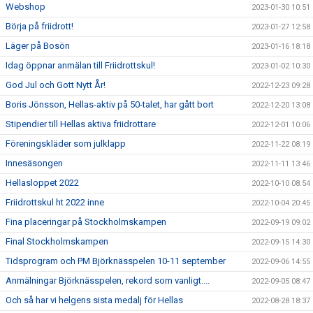
Webshop
2023-01-30 10:51
Börja på friidrott!
2023-01-27 12:58
Läger på Bosön
2023-01-16 18:18
Idag öppnar anmälan till Friidrottskul!
2023-01-02 10:30
God Jul och Gott Nytt År!
2022-12-23 09:28
Boris Jönsson, Hellas-aktiv på 50-talet, har gått bort
2022-12-20 13:08
Stipendier till Hellas aktiva friidrottare
2022-12-01 10:06
Föreningskläder som julklapp
2022-11-22 08:19
Innesäsongen
2022-11-11 13:46
Hellasloppet 2022
2022-10-10 08:54
Friidrottskul ht 2022 inne
2022-10-04 20:45
Fina placeringar på Stockholmskampen
2022-09-19 09:02
Final Stockholmskampen
2022-09-15 14:30
Tidsprogram och PM Björknässpelen 10-11 september
2022-09-06 14:55
Anmälningar Björknässpelen, rekord som vanligt....
2022-09-05 08:47
Och så har vi helgens sista medalj för Hellas
2022-08-28 18:37