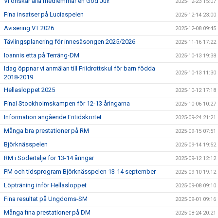
Vi önskar alla medlemmar en God Jul!
2025-12-23 15:07
Fina insatser på Luciaspelen
2025-12-14 23:00
Avisering VT 2026
2025-12-08 09:45
Tävlingsplanering för innesäsongen 2025/2026
2025-11-16 17:22
Ioannis etta på Terräng-DM
2025-10-13 19:38
Idag öppnar vi anmälan till Friidrottskul för barn födda
2025-10-13 11:30
2018-2019
Hellasloppet 2025
2025-10-12 17:18
Final Stockholmskampen för 12-13 åringarna
2025-10-06 10:27
Information angående Fritidskortet
2025-09-24 21:21
Många bra prestationer på RM
2025-09-15 07:51
Björknässpelen
2025-09-14 19:52
RM i Södertälje för 13-14 åringar
2025-09-12 12:12
PM och tidsprogram Björknässpelen 13-14 september
2025-09-10 19:12
Löpträning inför Hellasloppet
2025-09-08 09:10
Fina resultat på Ungdoms-SM
2025-09-01 09:16
Många fina prestationer på DM
2025-08-24 20:21