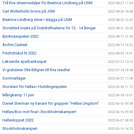
Två fina silvermedaljer för Beatrice Lindberg på USM
2022-08-27 17:24
Carl Widenholm brons på JSM
2022-08-26 18:48
Beatrice LIndberg silver i slägga på USM
2022-08-26 15:25
Storstilad insats på Distriksfinalerna för 12 - 14 åringar
2022-08-21 23:20
Björknässpelen 2022
2022-08-17 21:39
Archie Casteel
2022-08-15 14:52
Friidrottskul ht 2022
2022-08-02 14:01
Leksands sparbanksspel
2022-07-27 13:15
Vi gratulerar Olle Billgren till fina resultat
2022-07-18 18:38
Sommarläger
2022-06-21 17:08
Storslam för Hellas i Huddingespelen
2022-06-20 11:12
Mångkamp 11 juni
2022-06-18 10:01
Daniel Stenman ny tränare för gruppen "Hellas Ungdom"
2022-06-16 09:38
Hellas/Boo mot final i Stockholmskampen!
2022-06-16 09:33
Hellasloppet 2022
2022-06-07 08:30
Stockholmskampen
2022-05-16 14:23