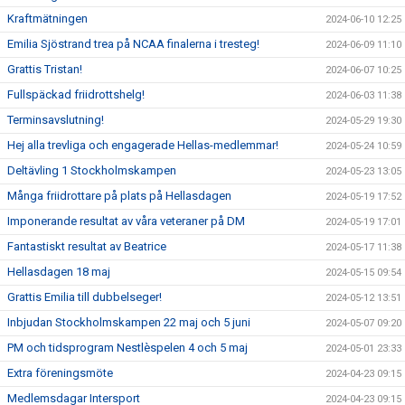
Kraftmätningen
2024-06-10 12:25
Emilia Sjöstrand trea på NCAA finalerna i tresteg!
2024-06-09 11:10
Grattis Tristan!
2024-06-07 10:25
Fullspäckad friidrottshelg!
2024-06-03 11:38
Terminsavslutning!
2024-05-29 19:30
Hej alla trevliga och engagerade Hellas-medlemmar!
2024-05-24 10:59
Deltävling 1 Stockholmskampen
2024-05-23 13:05
Många friidrottare på plats på Hellasdagen
2024-05-19 17:52
Imponerande resultat av våra veteraner på DM
2024-05-19 17:01
Fantastiskt resultat av Beatrice
2024-05-17 11:38
Hellasdagen 18 maj
2024-05-15 09:54
Grattis Emilia till dubbelseger!
2024-05-12 13:51
Inbjudan Stockholmskampen 22 maj och 5 juni
2024-05-07 09:20
PM och tidsprogram Nestlèspelen 4 och 5 maj
2024-05-01 23:33
Extra föreningsmöte
2024-04-23 09:15
Medlemsdagar Intersport
2024-04-23 09:15