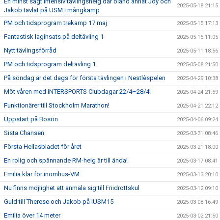
En minst sagt intensiv tävlingshelg där bland annat Joy och
2025-05-18 21:15
Jakob tävlat på USM i mångkamp
PM och tidsprogram trekamp 17 maj
2025-05-15 17:13
Fantastisk laginsats på deltävling 1
2025-05-15 11:05
Nytt tävlingsförråd
2025-05-11 18:56
PM och tidsprogram deltävling 1
2025-05-08 21:50
På söndag är det dags för första tävlingen i Nestlèspelen
2025-04-29 10:38
Möt våren med INTERSPORTS Clubdagar 22/4–28/4!
2025-04-24 21:59
Funktionärer till Stockholm Marathon!
2025-04-21 22:12
Uppstart på Bosön
2025-04-06 09:24
Sista Chansen
2025-03-31 08:46
Första Hellasbladet för året
2025-03-21 18:00
En rolig och spännande RM-helg är till ända!
2025-03-17 08:41
Emilia klar för inomhus-VM
2025-03-13 20:10
Nu finns möjlighet att anmäla sig till Friidrottskul
2025-03-12 09:10
Guld till Therese och Jakob på IUSM15
2025-03-08 16:49
Emilia över 14 meter
2025-03-02 21:50