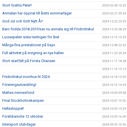
Stort Grattis Peter!
2025-02-28 10:32
Anmälan har öppnat till årets sommarläger
2025-02-27 09:24
God Jul och Gott Nytt År!
2024-12-22 23:29
Barn födda 2018-2019 kan nu anmäla sig till Friidrottskul
2024-12-20 08:29
Luciaspelen sista tävlingen för året
2024-12-15 10:29
Många fina prestationer på Sayo
2024-12-08 22:42
Full aktivitet på invigning av nya hallen
2024-11-23 20:24
Stort startfält på Första Chansen
2024-11-17 18:28
2024-11-14 15:13
Friidrottskul inomhus ht 2024
2024-10-18 15:09
Föreningsutveckling!
2024-10-15 14:54
Mattes minnesfond
2024-10-09 09:58
Final Stockholmskampen
2024-10-07 15:05
Hellasloppet!
2024-10-05 13:29
Föräldramöte 12 oktober
2024-10-03 16:09
Intersport clubdagar
2024-09-25 10:56