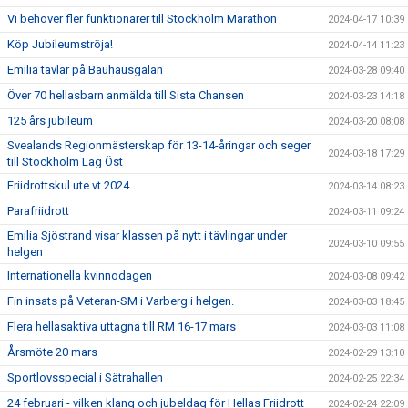
Vi behöver fler funktionärer till Stockholm Marathon
2024-04-17 10:39
Köp Jubileumströja!
2024-04-14 11:23
Emilia tävlar på Bauhausgalan
2024-03-28 09:40
Över 70 hellasbarn anmälda till Sista Chansen
2024-03-23 14:18
125 års jubileum
2024-03-20 08:08
Svealands Regionmästerskap för 13-14-åringar och seger
2024-03-18 17:29
till Stockholm Lag Öst
Friidrottskul ute vt 2024
2024-03-14 08:23
Parafriidrott
2024-03-11 09:24
Emilia Sjöstrand visar klassen på nytt i tävlingar under
2024-03-10 09:55
helgen
Internationella kvinnodagen
2024-03-08 09:42
Fin insats på Veteran-SM i Varberg i helgen.
2024-03-03 18:45
Flera hellasaktiva uttagna till RM 16-17 mars
2024-03-03 11:08
Årsmöte 20 mars
2024-02-29 13:10
Sportlovsspecial i Sätrahallen
2024-02-25 22:34
24 februari - vilken klang och jubeldag för Hellas Friidrott
2024-02-24 22:09