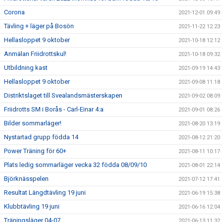
Corona
2021-12-01 09:49
Tävling + läger på Bosön
2021-11-22 12:23
Hellasloppet 9 oktober
2021-10-18 12:12
Anmälan Friidrottskul!
2021-10-18 09:32
Utbildning kast
2021-09-19 14:43
Hellasloppet 9 oktober
2021-09-08 11:18
Distriktslaget till Svealandsmästerskapen
2021-09-02 08:09
Friidrotts SM i Borås - Carl-Einar 4:a
2021-09-01 08:26
Bilder sommarläger!
2021-08-20 13:19
Nystartad grupp födda 14
2021-08-12 21:20
Power Träning för 60+
2021-08-11 10:17
Plats ledig sommarläger vecka 32 födda 08/09/10
2021-08-01 22:14
Björknässpelen
2021-07-12 17:41
Resultat Längdtävling 19 juni
2021-06-19 15:38
Klubbtävling 19 juni
2021-06-16 12:04
Träningsläger 04-07
2021-06-13 11:32