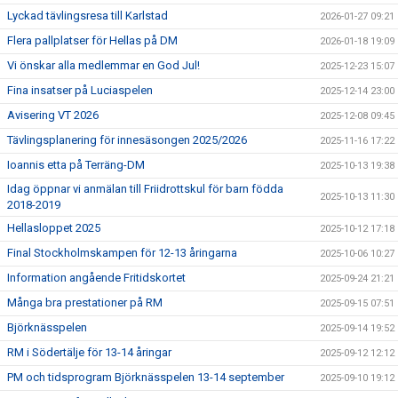
Lyckad tävlingsresa till Karlstad
2026-01-27 09:21
Flera pallplatser för Hellas på DM
2026-01-18 19:09
Vi önskar alla medlemmar en God Jul!
2025-12-23 15:07
Fina insatser på Luciaspelen
2025-12-14 23:00
Avisering VT 2026
2025-12-08 09:45
Tävlingsplanering för innesäsongen 2025/2026
2025-11-16 17:22
Ioannis etta på Terräng-DM
2025-10-13 19:38
Idag öppnar vi anmälan till Friidrottskul för barn födda
2025-10-13 11:30
2018-2019
Hellasloppet 2025
2025-10-12 17:18
Final Stockholmskampen för 12-13 åringarna
2025-10-06 10:27
Information angående Fritidskortet
2025-09-24 21:21
Många bra prestationer på RM
2025-09-15 07:51
Björknässpelen
2025-09-14 19:52
RM i Södertälje för 13-14 åringar
2025-09-12 12:12
PM och tidsprogram Björknässpelen 13-14 september
2025-09-10 19:12