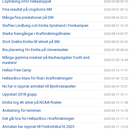
Löpträning inför Hellasloppet
2025-09-08 09:10
Fina resultat på Ungdoms-SM
2025-09-01 09:16
Många fina prestationer på DM
2025-08-24 20:21
Staffan Lindberg och Emilia Sjöstrand i Finnkampen
2025-08-21 16:29
Starka framgångar i Kraftmätningsfinalen
2025-08-18 09:37
Stort Grattis Emilia till silvret på SM
2025-08-02 09:55
Bra placering för Emilia på Universiaden
2025-07-28 08:42
Många grymma insatser på Bauhausgalan Youth and
2025-07-20 16:44
masters!
Hellas Free Camp
2025-07-15 17:47
Hellas/Boo klara för final i Kraftmätningen!
2025-07-04 12:22
Nu har vi öppnat anmälan till Björknässpelen
2025-06-24 19:21
Uppstart 2018 grupp
2025-06-17 10:11
Emilia tog ett silver på NCAA-finalen
2025-06-15 11:38
Avslutning för terminen
2025-06-14 16:39
Det går bra för Hellas/Boo i Kraftmätningen
2025-06-12 17:13
Anmälan har öppnat till Friidrottskul ht 2025
2025-06-11 13:53