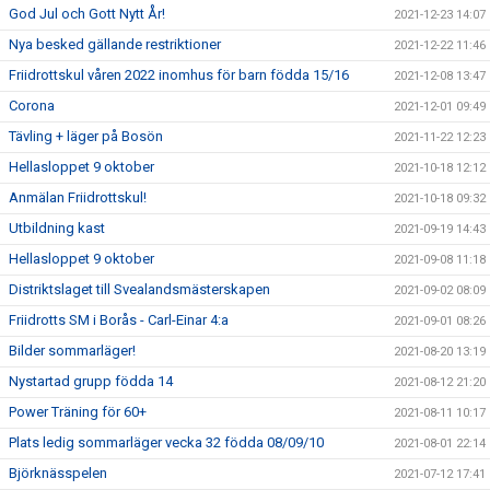
God Jul och Gott Nytt År!
2021-12-23 14:07
Nya besked gällande restriktioner
2021-12-22 11:46
Friidrottskul våren 2022 inomhus för barn födda 15/16
2021-12-08 13:47
Corona
2021-12-01 09:49
Tävling + läger på Bosön
2021-11-22 12:23
Hellasloppet 9 oktober
2021-10-18 12:12
Anmälan Friidrottskul!
2021-10-18 09:32
Utbildning kast
2021-09-19 14:43
Hellasloppet 9 oktober
2021-09-08 11:18
Distriktslaget till Svealandsmästerskapen
2021-09-02 08:09
Friidrotts SM i Borås - Carl-Einar 4:a
2021-09-01 08:26
Bilder sommarläger!
2021-08-20 13:19
Nystartad grupp födda 14
2021-08-12 21:20
Power Träning för 60+
2021-08-11 10:17
Plats ledig sommarläger vecka 32 födda 08/09/10
2021-08-01 22:14
Björknässpelen
2021-07-12 17:41