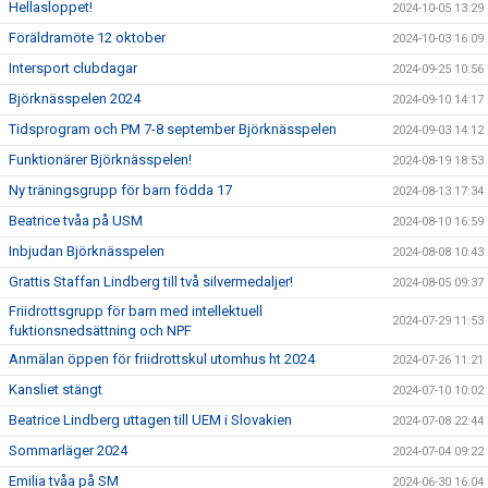
Hellasloppet!
2024-10-05 13:29
Föräldramöte 12 oktober
2024-10-03 16:09
Intersport clubdagar
2024-09-25 10:56
Björknässpelen 2024
2024-09-10 14:17
Tidsprogram och PM 7-8 september Björknässpelen
2024-09-03 14:12
Funktionärer Björknässpelen!
2024-08-19 18:53
Ny träningsgrupp för barn födda 17
2024-08-13 17:34
Beatrice tvåa på USM
2024-08-10 16:59
Inbjudan Björknässpelen
2024-08-08 10:43
Grattis Staffan Lindberg till två silvermedaljer!
2024-08-05 09:37
Friidrottsgrupp för barn med intellektuell
2024-07-29 11:53
fuktionsnedsättning och NPF
Anmälan öppen för friidrottskul utomhus ht 2024
2024-07-26 11:21
Kansliet stängt
2024-07-10 10:02
Beatrice Lindberg uttagen till UEM i Slovakien
2024-07-08 22:44
Sommarläger 2024
2024-07-04 09:22
Emilia tvåa på SM
2024-06-30 16:04