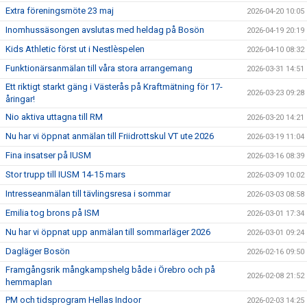
Extra föreningsmöte 23 maj
2026-04-20 10:05
Inomhussäsongen avslutas med heldag på Bosön
2026-04-19 20:19
Kids Athletic först ut i Nestlèspelen
2026-04-10 08:32
Funktionärsanmälan till våra stora arrangemang
2026-03-31 14:51
Ett riktigt starkt gäng i Västerås på Kraftmätning för 17-
2026-03-23 09:28
åringar!
Nio aktiva uttagna till RM
2026-03-20 14:21
Nu har vi öppnat anmälan till Friidrottskul VT ute 2026
2026-03-19 11:04
Fina insatser på IUSM
2026-03-16 08:39
Stor trupp till IUSM 14-15 mars
2026-03-09 10:02
Intresseanmälan till tävlingsresa i sommar
2026-03-03 08:58
Emilia tog brons på ISM
2026-03-01 17:34
Nu har vi öppnat upp anmälan till sommarläger 2026
2026-03-01 09:24
Dagläger Bosön
2026-02-16 09:50
Framgångsrik mångkampshelg både i Örebro och på
2026-02-08 21:52
hemmaplan
PM och tidsprogram Hellas Indoor
2026-02-03 14:25