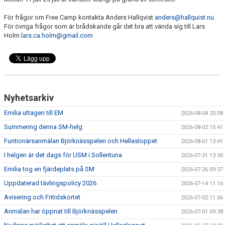
DOKUMENT
För frågor om Free Camp kontakta Anders Hallqvist
anders@hallquist.nu.
För övriga frågor som är brådskande går det bra att vända sig till Lars
FÖR TRÄNARE
Holm
lars.ca.holm@gmail.com
FÖR MEDLEMMAR
RESULTAT - STATISTIK
BOKNING
Nyhetsarkiv
Emilia uttagen till EM
2026-08-04 20:08
Summering denna SM-helg
2026-08-02 15:41
Funtionärsanmälan Björknässpelen och Hellasloppet
2026-08-01 13:41
I helgen är det dags för USM i Sollentuna
2026-07-31 13:30
Emilia tog en fjärdeplats på SM
2026-07-26 09:37
Uppdaterad tävlingspolicy 2026
2026-07-14 11:16
Avisering och Fritidskortet
2026-07-02 11:06
Anmälan har öppnat till Björknässpelen
2026-07-01 09:38