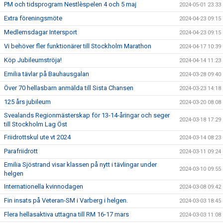
PM och tidsprogram Nestlèspelen 4 och 5 maj
2024-05-01 23:33
Extra föreningsmöte
2024-04-23 09:15
Medlemsdagar Intersport
2024-04-23 09:15
Vi behöver fler funktionärer till Stockholm Marathon
2024-04-17 10:39
Köp Jubileumströja!
2024-04-14 11:23
Emilia tävlar på Bauhausgalan
2024-03-28 09:40
Över 70 hellasbarn anmälda till Sista Chansen
2024-03-23 14:18
125 års jubileum
2024-03-20 08:08
Svealands Regionmästerskap för 13-14-åringar och seger
2024-03-18 17:29
till Stockholm Lag Öst
Friidrottskul ute vt 2024
2024-03-14 08:23
Parafriidrott
2024-03-11 09:24
Emilia Sjöstrand visar klassen på nytt i tävlingar under
2024-03-10 09:55
helgen
Internationella kvinnodagen
2024-03-08 09:42
Fin insats på Veteran-SM i Varberg i helgen.
2024-03-03 18:45
Flera hellasaktiva uttagna till RM 16-17 mars
2024-03-03 11:08