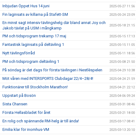
Inbjudan Öppet Hus 14 juni
2025-05-27 11:56
Fin laginsats av killarna på Stafett-SM
2025-05-24 23:09
En minst sagt intensiv tävlingshelg där bland annat Joy och
2025-05-18 21:15
Jakob tävlat på USM i mångkamp
PM och tidsprogram trekamp 17 maj
2025-05-15 17:13
Fantastisk laginsats på deltävling 1
2025-05-15 11:05
Nytt tävlingsförråd
2025-05-11 18:56
PM och tidsprogram deltävling 1
2025-05-08 21:50
På söndag är det dags för första tävlingen i Nestlèspelen
2025-04-29 10:38
Möt våren med INTERSPORTS Clubdagar 22/4–28/4!
2025-04-24 21:59
Funktionärer till Stockholm Marathon!
2025-04-21 22:12
Uppstart på Bosön
2025-04-06 09:24
Sista Chansen
2025-03-31 08:46
Första Hellasbladet för året
2025-03-21 18:00
En rolig och spännande RM-helg är till ända!
2025-03-17 08:41
Emilia klar för inomhus-VM
2025-03-13 20:10