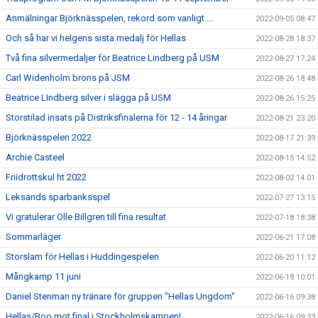
Anmälningar Björknässpelen, rekord som vanligt....
2022-09-05 08:47
Och så har vi helgens sista medalj för Hellas
2022-08-28 18:37
Två fina silvermedaljer för Beatrice Lindberg på USM
2022-08-27 17:24
Carl Widenholm brons på JSM
2022-08-26 18:48
Beatrice LIndberg silver i slägga på USM
2022-08-26 15:25
Storstilad insats på Distriksfinalerna för 12 - 14 åringar
2022-08-21 23:20
Björknässpelen 2022
2022-08-17 21:39
Archie Casteel
2022-08-15 14:52
Friidrottskul ht 2022
2022-08-02 14:01
Leksands sparbanksspel
2022-07-27 13:15
Vi gratulerar Olle Billgren till fina resultat
2022-07-18 18:38
Sommarläger
2022-06-21 17:08
Storslam för Hellas i Huddingespelen
2022-06-20 11:12
Mångkamp 11 juni
2022-06-18 10:01
Daniel Stenman ny tränare för gruppen "Hellas Ungdom"
2022-06-16 09:38
Hellas/Boo mot final i Stockholmskampen!
2022-06-16 09:33