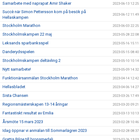
Samarbete med naprapat Amir Shaker
2023-06-13 12:25
Succè när Simon Pettersson kom på besök på
2023-06-12 11:49
Hellaskampen
Stockholm Marathon
2023-06-03 22:25
Stockholmskampen 22 maj
2023-05-28 22:08
Leksands sparbanksspel
2023-05-16 15:11
Danderydsspelen
2023-05-15 08:40
Stockholmskampen deltävling 2
2023-05-10 10:14
Nytt samarbete!
2023-05-09 14:32
Funktionärsanmälan Stockholm Marathon
2023-04-14 12:42
Hellasbladet
2023-04-06 14:27
Sista Chansen
2023-03-26 17:49
Regionsmästerskapen 13-14 åringar
2023-03-20 09:21
Fantastiskt resultat av Emilia
2023-03-13 10:13
Årsmöte 15 mars 2023
2023-02-28 10:46
Idag öppnar vi anmälan till Sommarlägren 2023
2023-02-28 08:37
Grattis Bilge till bronsmedalj
2023-02-26 13:03