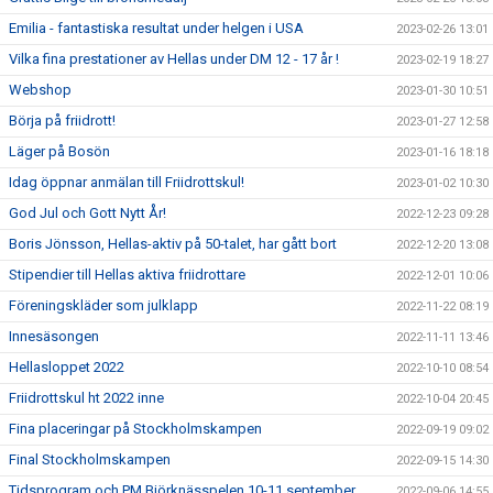
Emilia - fantastiska resultat under helgen i USA
2023-02-26 13:01
Vilka fina prestationer av Hellas under DM 12 - 17 år !
2023-02-19 18:27
Webshop
2023-01-30 10:51
Börja på friidrott!
2023-01-27 12:58
Läger på Bosön
2023-01-16 18:18
Idag öppnar anmälan till Friidrottskul!
2023-01-02 10:30
God Jul och Gott Nytt År!
2022-12-23 09:28
Boris Jönsson, Hellas-aktiv på 50-talet, har gått bort
2022-12-20 13:08
Stipendier till Hellas aktiva friidrottare
2022-12-01 10:06
Föreningskläder som julklapp
2022-11-22 08:19
Innesäsongen
2022-11-11 13:46
Hellasloppet 2022
2022-10-10 08:54
Friidrottskul ht 2022 inne
2022-10-04 20:45
Fina placeringar på Stockholmskampen
2022-09-19 09:02
Final Stockholmskampen
2022-09-15 14:30
Tidsprogram och PM Björknässpelen 10-11 september
2022-09-06 14:55