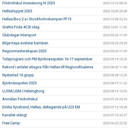
Friidrottskul innesäsong ht 2023
2023-10-16 08:55
Hellasloppet 2023
2023-10-09 20:08
Hellas/Boo 2:a i Stockholmskampen PF13
2023-10-08 22:23
Grattis Frida 40 år idag
2023-10-01 11:45
Clubdagar Intersport
2023-09-26 11:09
Bilge Kaya avslutar karriären
2023-09-25 09:59
Regionmästerskapen 2023
2023-09-20 11:09
Tidsprogram och PM Björknässpelen 16-17 september
2023-09-13 18:55
Rekord i antalet uttagna från Hellas till Regionsfinalerna
2023-08-30 11:00
Nystartad 16 grupp
2023-08-28 12:20
Björknässpelen 2023
2023-08-19 11:22
UJSM/JSM i Helsingborg
2023-08-14 10:00
Anmälan Friidrottskul
2023-07-26 09:53
Emilia Sjöstrand, Hellas, deltagande på U23 EM
2023-07-13 18:39
Kansliet stängt
2023-07-10 20:27
Free Camp
2023-06-20 22:35