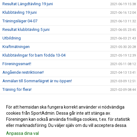
Resultat Längdtävling 19 juni
2021-06-19 15:38
Klubbtävling 19 juni
2021-06-16 12:04
Träningsläger 04-07
2021-06-13 11:32
Resultat klubbtävling 5 juni
2021-06-05 23:45
Utbildning
2021-06-03 21:43
Kraftmätningen
2021-05-30 20:28
Klubbtävlingar för barn födda 13-04
2021-05-19 12:39
Föreningssmart!
2021-05-11 08:12
Angående restriktioner!
2021-04-13 13:41
Anmälan till Sommarlägret är nu öppen!
2021-03-09 12:51
Träning för flera!
2021-02-09 08:44
Goda nyheter!
2021-01-17 10:05
Carl-Einar över 5 m i stavhopp!
För att hemsidan ska fungera korrekt använder vi nödvändiga
2021-01-16 19:24
cookies från SportAdmin. Dessa går inte att stänga av.
Alla träningar ställs in för alla t.o.m 24 januari
2021-01-07 10:47
Föreningen kan också använda frivilliga cookies, t.ex. för statistik
eller marknadsföring. Du väljer själv om du vill acceptera dessa.
Anpassa dina val