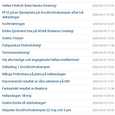
Hellas Friidrott årets Nacka-förening!
2024-06-12 19:29
PF12 på en fjärdeplats på Stockholmskampen efter två
2024-06-11 21:00
deltävlingar
Kraftmätningen
2024-06-10 12:25
Emilia Sjöstrand trea på NCAA finalerna i tresteg!
2024-06-09 11:10
Grattis Tristan!
2024-06-07 10:25
Fullspäckad friidrottshelg!
2024-06-03 11:38
Terminsavslutning!
2024-05-29 19:30
Hej alla trevliga och engagerade Hellas-medlemmar!
2024-05-24 10:59
Deltävling 1 Stockholmskampen
2024-05-23 13:05
Många friidrottare på plats på Hellasdagen
2024-05-19 17:52
Imponerande resultat av våra veteraner på DM
2024-05-19 17:01
Fantastiskt resultat av Beatrice
2024-05-17 11:38
Hellasdagen 18 maj
2024-05-15 09:54
Grattis Emilia till dubbelseger!
2024-05-12 13:51
Inbjudan Stockholmskampen 22 maj och 5 juni
2024-05-07 09:20