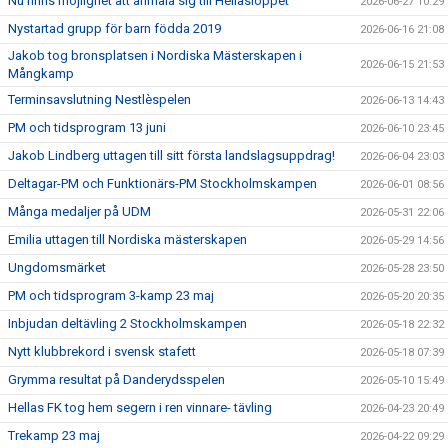
Nu finns möjlighet att anmäla sig till Hellasloppet
2026-06-27 10:29
Nystartad grupp för barn födda 2019
2026-06-16 21:08
Jakob tog bronsplatsen i Nordiska Mästerskapen i
2026-06-15 21:53
Mångkamp
Terminsavslutning Nestlèspelen
2026-06-13 14:43
PM och tidsprogram 13 juni
2026-06-10 23:45
Jakob Lindberg uttagen till sitt första landslagsuppdrag!
2026-06-04 23:03
Deltagar-PM och Funktionärs-PM Stockholmskampen
2026-06-01 08:56
Många medaljer på UDM
2026-05-31 22:06
Emilia uttagen till Nordiska mästerskapen
2026-05-29 14:56
Ungdomsmärket
2026-05-28 23:50
PM och tidsprogram 3-kamp 23 maj
2026-05-20 20:35
Inbjudan deltävling 2 Stockholmskampen
2026-05-18 22:32
Nytt klubbrekord i svensk stafett
2026-05-18 07:39
Grymma resultat på Danderydsspelen
2026-05-10 15:49
Hellas FK tog hem segern i ren vinnare- tävling
2026-04-23 20:49
Trekamp 23 maj
2026-04-22 09:29