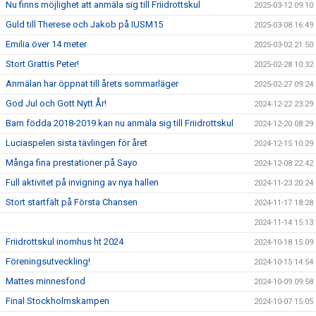
Nu finns möjlighet att anmäla sig till Friidrottskul
2025-03-12 09:10
Guld till Therese och Jakob på IUSM15
2025-03-08 16:49
Emilia över 14 meter
2025-03-02 21:50
Stort Grattis Peter!
2025-02-28 10:32
Anmälan har öppnat till årets sommarläger
2025-02-27 09:24
God Jul och Gott Nytt År!
2024-12-22 23:29
Barn födda 2018-2019 kan nu anmäla sig till Friidrottskul
2024-12-20 08:29
Luciaspelen sista tävlingen för året
2024-12-15 10:29
Många fina prestationer på Sayo
2024-12-08 22:42
Full aktivitet på invigning av nya hallen
2024-11-23 20:24
Stort startfält på Första Chansen
2024-11-17 18:28
2024-11-14 15:13
Friidrottskul inomhus ht 2024
2024-10-18 15:09
Föreningsutveckling!
2024-10-15 14:54
Mattes minnesfond
2024-10-09 09:58
Final Stockholmskampen
2024-10-07 15:05