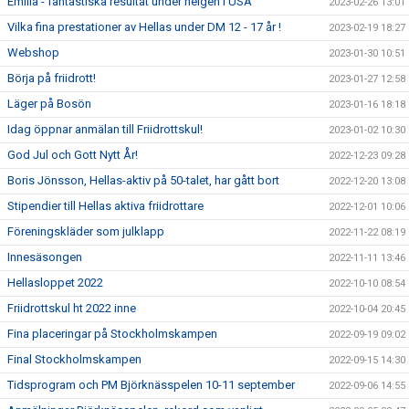
Emilia - fantastiska resultat under helgen i USA
2023-02-26 13:01
Vilka fina prestationer av Hellas under DM 12 - 17 år !
2023-02-19 18:27
Webshop
2023-01-30 10:51
Börja på friidrott!
2023-01-27 12:58
Läger på Bosön
2023-01-16 18:18
Idag öppnar anmälan till Friidrottskul!
2023-01-02 10:30
God Jul och Gott Nytt År!
2022-12-23 09:28
Boris Jönsson, Hellas-aktiv på 50-talet, har gått bort
2022-12-20 13:08
Stipendier till Hellas aktiva friidrottare
2022-12-01 10:06
Föreningskläder som julklapp
2022-11-22 08:19
Innesäsongen
2022-11-11 13:46
Hellasloppet 2022
2022-10-10 08:54
Friidrottskul ht 2022 inne
2022-10-04 20:45
Fina placeringar på Stockholmskampen
2022-09-19 09:02
Final Stockholmskampen
2022-09-15 14:30
Tidsprogram och PM Björknässpelen 10-11 september
2022-09-06 14:55