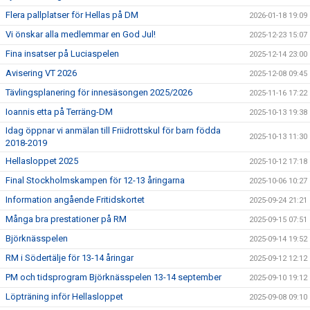
Flera pallplatser för Hellas på DM
2026-01-18 19:09
Vi önskar alla medlemmar en God Jul!
2025-12-23 15:07
Fina insatser på Luciaspelen
2025-12-14 23:00
Avisering VT 2026
2025-12-08 09:45
Tävlingsplanering för innesäsongen 2025/2026
2025-11-16 17:22
Ioannis etta på Terräng-DM
2025-10-13 19:38
Idag öppnar vi anmälan till Friidrottskul för barn födda
2025-10-13 11:30
2018-2019
Hellasloppet 2025
2025-10-12 17:18
Final Stockholmskampen för 12-13 åringarna
2025-10-06 10:27
Information angående Fritidskortet
2025-09-24 21:21
Många bra prestationer på RM
2025-09-15 07:51
Björknässpelen
2025-09-14 19:52
RM i Södertälje för 13-14 åringar
2025-09-12 12:12
PM och tidsprogram Björknässpelen 13-14 september
2025-09-10 19:12
Löpträning inför Hellasloppet
2025-09-08 09:10