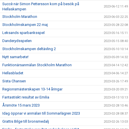
Succè när Simon Pettersson kom på besök på
2023-06-12 11:49
Hellaskampen
Stockholm Marathon
2023-06-03 22:25
Stockholmskampen 22 maj
2023-05-28 22:08
Leksands sparbanksspel
2023-05-16 15:11
Danderydsspelen
2023-05-15 08:40
Stockholmskampen deltävling 2
2023-05-10 10:14
Nytt samarbete!
2023-05-09 14:32
Funktionärsanmälan Stockholm Marathon
2023-04-14 12:42
Hellasbladet
2023-04-06 14:27
Sista Chansen
2023-03-26 17:49
Regionsmästerskapen 13-14 åringar
2023-03-20 09:21
Fantastiskt resultat av Emilia
2023-03-13 10:13
Årsmöte 15 mars 2023
2023-02-28 10:46
Idag öppnar vi anmälan till Sommarlägren 2023
2023-02-28 08:37
Grattis Bilge till bronsmedalj
2023-02-26 13:03