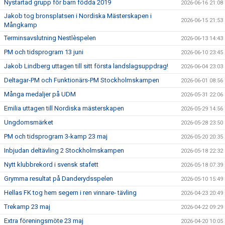
Nystartad grupp för barn födda 2019
2026-06-16 21:08
Jakob tog bronsplatsen i Nordiska Mästerskapen i
2026-06-15 21:53
Mångkamp
Terminsavslutning Nestlèspelen
2026-06-13 14:43
PM och tidsprogram 13 juni
2026-06-10 23:45
Jakob Lindberg uttagen till sitt första landslagsuppdrag!
2026-06-04 23:03
Deltagar-PM och Funktionärs-PM Stockholmskampen
2026-06-01 08:56
Många medaljer på UDM
2026-05-31 22:06
Emilia uttagen till Nordiska mästerskapen
2026-05-29 14:56
Ungdomsmärket
2026-05-28 23:50
PM och tidsprogram 3-kamp 23 maj
2026-05-20 20:35
Inbjudan deltävling 2 Stockholmskampen
2026-05-18 22:32
Nytt klubbrekord i svensk stafett
2026-05-18 07:39
Grymma resultat på Danderydsspelen
2026-05-10 15:49
Hellas FK tog hem segern i ren vinnare- tävling
2026-04-23 20:49
Trekamp 23 maj
2026-04-22 09:29
Extra föreningsmöte 23 maj
2026-04-20 10:05