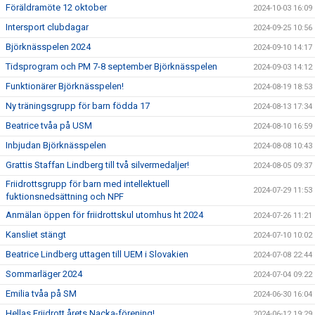
Föräldramöte 12 oktober
2024-10-03 16:09
Intersport clubdagar
2024-09-25 10:56
Björknässpelen 2024
2024-09-10 14:17
Tidsprogram och PM 7-8 september Björknässpelen
2024-09-03 14:12
Funktionärer Björknässpelen!
2024-08-19 18:53
Ny träningsgrupp för barn födda 17
2024-08-13 17:34
Beatrice tvåa på USM
2024-08-10 16:59
Inbjudan Björknässpelen
2024-08-08 10:43
Grattis Staffan Lindberg till två silvermedaljer!
2024-08-05 09:37
Friidrottsgrupp för barn med intellektuell
2024-07-29 11:53
fuktionsnedsättning och NPF
Anmälan öppen för friidrottskul utomhus ht 2024
2024-07-26 11:21
Kansliet stängt
2024-07-10 10:02
Beatrice Lindberg uttagen till UEM i Slovakien
2024-07-08 22:44
Sommarläger 2024
2024-07-04 09:22
Emilia tvåa på SM
2024-06-30 16:04
Hellas Friidrott årets Nacka-förening!
2024-06-12 19:29