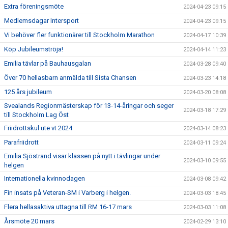
Extra föreningsmöte
2024-04-23 09:15
Medlemsdagar Intersport
2024-04-23 09:15
Vi behöver fler funktionärer till Stockholm Marathon
2024-04-17 10:39
Köp Jubileumströja!
2024-04-14 11:23
Emilia tävlar på Bauhausgalan
2024-03-28 09:40
Över 70 hellasbarn anmälda till Sista Chansen
2024-03-23 14:18
125 års jubileum
2024-03-20 08:08
Svealands Regionmästerskap för 13-14-åringar och seger
2024-03-18 17:29
till Stockholm Lag Öst
Friidrottskul ute vt 2024
2024-03-14 08:23
Parafriidrott
2024-03-11 09:24
Emilia Sjöstrand visar klassen på nytt i tävlingar under
2024-03-10 09:55
helgen
Internationella kvinnodagen
2024-03-08 09:42
Fin insats på Veteran-SM i Varberg i helgen.
2024-03-03 18:45
Flera hellasaktiva uttagna till RM 16-17 mars
2024-03-03 11:08
Årsmöte 20 mars
2024-02-29 13:10