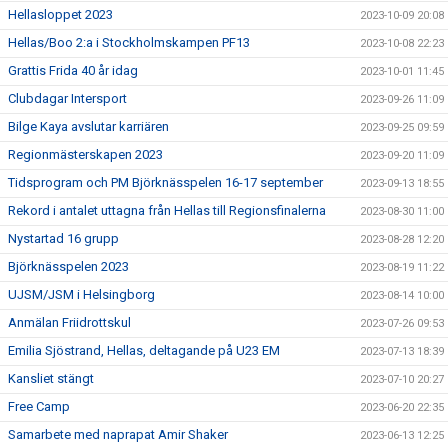
Hellasloppet 2023
2023-10-09 20:08
Hellas/Boo 2:a i Stockholmskampen PF13
2023-10-08 22:23
Grattis Frida 40 år idag
2023-10-01 11:45
Clubdagar Intersport
2023-09-26 11:09
Bilge Kaya avslutar karriären
2023-09-25 09:59
Regionmästerskapen 2023
2023-09-20 11:09
Tidsprogram och PM Björknässpelen 16-17 september
2023-09-13 18:55
Rekord i antalet uttagna från Hellas till Regionsfinalerna
2023-08-30 11:00
Nystartad 16 grupp
2023-08-28 12:20
Björknässpelen 2023
2023-08-19 11:22
UJSM/JSM i Helsingborg
2023-08-14 10:00
Anmälan Friidrottskul
2023-07-26 09:53
Emilia Sjöstrand, Hellas, deltagande på U23 EM
2023-07-13 18:39
Kansliet stängt
2023-07-10 20:27
Free Camp
2023-06-20 22:35
Samarbete med naprapat Amir Shaker
2023-06-13 12:25