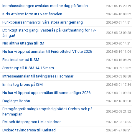
Inomhussäsongen avslutas med heldag på Bosön
2026-04-19 20:19
Kids Athletic först ut i Nestlèspelen
2026-04-10 08:32
Funktionärsanmälan till våra stora arrangemang
2026-03-31 14:51
Ett riktigt starkt gäng i Västerås på Kraftmätning för 17-
2026-03-23 09:28
åringar!
Nio aktiva uttagna till RM
2026-03-20 14:21
Nu har vi öppnat anmälan till Friidrottskul VT ute 2026
2026-03-19 11:04
Fina insatser på IUSM
2026-03-16 08:39
Stor trupp till IUSM 14-15 mars
2026-03-09 10:02
Intresseanmälan till tävlingsresa i sommar
2026-03-03 08:58
Emilia tog brons på ISM
2026-03-01 17:34
Nu har vi öppnat upp anmälan till sommarläger 2026
2026-03-01 09:24
Dagläger Bosön
2026-02-16 09:50
Framgångsrik mångkampshelg både i Örebro och på
2026-02-08 21:52
hemmaplan
PM och tidsprogram Hellas Indoor
2026-02-03 14:25
Lyckad tävlingsresa till Karlstad
2026-01-27 09:21