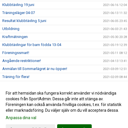
Klubbtävling 19 juni
2021-06-16 12:04
Träningsläger 04-07
2021-06-13 11:32
Resultat klubbtävling 5 juni
2021-06-05 23:45
Utbildning
2021-06-03 21:43
Kraftmätningen
2021-05-30 20:28
Klubbtävlingar för barn födda 13-04
2021-05-19 12:39
Föreningssmart!
2021-05-11 08:12
Angående restriktioner!
2021-04-13 13:41
Anmälan till Sommarlägret är nu öppen!
2021-03-09 12:51
Träning för flera!
2021-02-09 08:44
Goda nyheter!
2021-01-17 10:05
Carl-Einar över 5 m i stavhopp!
För att hemsidan ska fungera korrekt använder vi nödvändiga
2021-01-16 19:24
cookies från SportAdmin. Dessa går inte att stänga av.
Alla träningar ställs in för alla t.o.m 24 januari
2021-01-07 10:47
Föreningen kan också använda frivilliga cookies, t.ex. för statistik
eller marknadsföring. Du väljer själv om du vill acceptera dessa.
Anpassa dina val
Cookie-inställningar
Gå till Webbversion