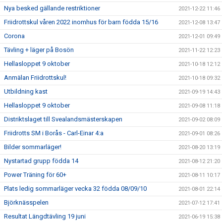
Nya besked gällande restriktioner
2021-12-22 11:46
Friidrottskul våren 2022 inomhus för barn födda 15/16
2021-12-08 13:47
Corona
2021-12-01 09:49
Tävling + läger på Bosön
2021-11-22 12:23
Hellasloppet 9 oktober
2021-10-18 12:12
Anmälan Friidrottskul!
2021-10-18 09:32
Utbildning kast
2021-09-19 14:43
Hellasloppet 9 oktober
2021-09-08 11:18
Distriktslaget till Svealandsmästerskapen
2021-09-02 08:09
Friidrotts SM i Borås - Carl-Einar 4:a
2021-09-01 08:26
Bilder sommarläger!
2021-08-20 13:19
Nystartad grupp födda 14
2021-08-12 21:20
Power Träning för 60+
2021-08-11 10:17
Plats ledig sommarläger vecka 32 födda 08/09/10
2021-08-01 22:14
Björknässpelen
2021-07-12 17:41
Resultat Längdtävling 19 juni
2021-06-19 15:38