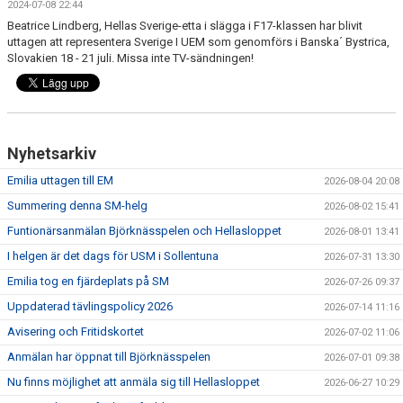
2024-07-08 22:44
DOKUMENT
Beatrice Lindberg, Hellas Sverige-etta i slägga i F17-klassen har blivit
uttagen att representera Sverige I UEM som genomförs i Banska´ Bystrica,
FÖR TRÄNARE
Slovakien 18 - 21 juli. Missa inte TV-sändningen!
FÖR MEDLEMMAR
RESULTAT - STATISTIK
Nyhetsarkiv
BOKNING
Emilia uttagen till EM
2026-08-04 20:08
Summering denna SM-helg
2026-08-02 15:41
Funtionärsanmälan Björknässpelen och Hellasloppet
2026-08-01 13:41
I helgen är det dags för USM i Sollentuna
2026-07-31 13:30
Emilia tog en fjärdeplats på SM
2026-07-26 09:37
Uppdaterad tävlingspolicy 2026
2026-07-14 11:16
Avisering och Fritidskortet
2026-07-02 11:06
Anmälan har öppnat till Björknässpelen
2026-07-01 09:38
Nu finns möjlighet att anmäla sig till Hellasloppet
2026-06-27 10:29