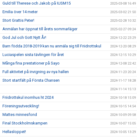
Guld till Therese och Jakob på IUSM15
2025-03-08 16:49
Emilia över 14 meter
2025-03-02 21:50
Stort Grattis Peter!
2025-02-28 10:32
Anmälan har öppnat till årets sommarläger
2025-02-27 09:24
God Jul och Gott Nytt År!
2024-12-22 23:29
Barn födda 2018-2019 kan nu anmäla sig till Friidrottskul
2024-12-20 08:29
Luciaspelen sista tävlingen för året
2024-12-15 10:29
Många fina prestationer på Sayo
2024-12-08 22:42
Full aktivitet på invigning av nya hallen
2024-11-23 20:24
Stort startfält på Första Chansen
2024-11-17 18:28
2024-11-14 15:13
Friidrottskul inomhus ht 2024
2024-10-18 15:09
Föreningsutveckling!
2024-10-15 14:54
Mattes minnesfond
2024-10-09 09:58
Final Stockholmskampen
2024-10-07 15:05
Hellasloppet!
2024-10-05 13:29