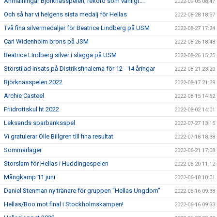
Anmälningar Björknässpelen, rekord som vanligt....
2022-09-05 08:47
Och så har vi helgens sista medalj för Hellas
2022-08-28 18:37
Två fina silvermedaljer för Beatrice Lindberg på USM
2022-08-27 17:24
Carl Widenholm brons på JSM
2022-08-26 18:48
Beatrice LIndberg silver i slägga på USM
2022-08-26 15:25
Storstilad insats på Distriksfinalerna för 12 - 14 åringar
2022-08-21 23:20
Björknässpelen 2022
2022-08-17 21:39
Archie Casteel
2022-08-15 14:52
Friidrottskul ht 2022
2022-08-02 14:01
Leksands sparbanksspel
2022-07-27 13:15
Vi gratulerar Olle Billgren till fina resultat
2022-07-18 18:38
Sommarläger
2022-06-21 17:08
Storslam för Hellas i Huddingespelen
2022-06-20 11:12
Mångkamp 11 juni
2022-06-18 10:01
Daniel Stenman ny tränare för gruppen "Hellas Ungdom"
2022-06-16 09:38
Hellas/Boo mot final i Stockholmskampen!
2022-06-16 09:33