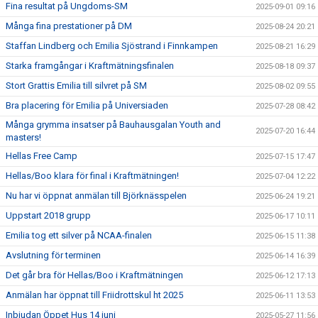
Fina resultat på Ungdoms-SM
2025-09-01 09:16
Många fina prestationer på DM
2025-08-24 20:21
Staffan Lindberg och Emilia Sjöstrand i Finnkampen
2025-08-21 16:29
Starka framgångar i Kraftmätningsfinalen
2025-08-18 09:37
Stort Grattis Emilia till silvret på SM
2025-08-02 09:55
Bra placering för Emilia på Universiaden
2025-07-28 08:42
Många grymma insatser på Bauhausgalan Youth and
2025-07-20 16:44
masters!
Hellas Free Camp
2025-07-15 17:47
Hellas/Boo klara för final i Kraftmätningen!
2025-07-04 12:22
Nu har vi öppnat anmälan till Björknässpelen
2025-06-24 19:21
Uppstart 2018 grupp
2025-06-17 10:11
Emilia tog ett silver på NCAA-finalen
2025-06-15 11:38
Avslutning för terminen
2025-06-14 16:39
Det går bra för Hellas/Boo i Kraftmätningen
2025-06-12 17:13
Anmälan har öppnat till Friidrottskul ht 2025
2025-06-11 13:53
Inbjudan Öppet Hus 14 juni
2025-05-27 11:56