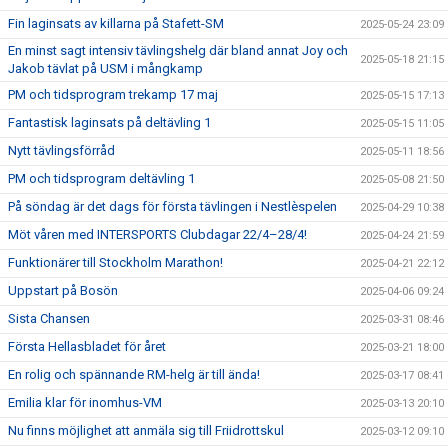
Fin laginsats av killarna på Stafett-SM
2025-05-24 23:09
En minst sagt intensiv tävlingshelg där bland annat Joy och
2025-05-18 21:15
Jakob tävlat på USM i mångkamp
PM och tidsprogram trekamp 17 maj
2025-05-15 17:13
Fantastisk laginsats på deltävling 1
2025-05-15 11:05
Nytt tävlingsförråd
2025-05-11 18:56
PM och tidsprogram deltävling 1
2025-05-08 21:50
På söndag är det dags för första tävlingen i Nestlèspelen
2025-04-29 10:38
Möt våren med INTERSPORTS Clubdagar 22/4–28/4!
2025-04-24 21:59
Funktionärer till Stockholm Marathon!
2025-04-21 22:12
Uppstart på Bosön
2025-04-06 09:24
Sista Chansen
2025-03-31 08:46
Första Hellasbladet för året
2025-03-21 18:00
En rolig och spännande RM-helg är till ända!
2025-03-17 08:41
Emilia klar för inomhus-VM
2025-03-13 20:10
Nu finns möjlighet att anmäla sig till Friidrottskul
2025-03-12 09:10