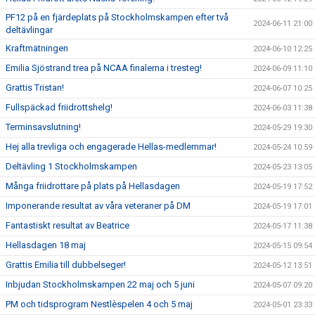
PF12 på en fjärdeplats på Stockholmskampen efter två
2024-06-11 21:00
deltävlingar
Kraftmätningen
2024-06-10 12:25
Emilia Sjöstrand trea på NCAA finalerna i tresteg!
2024-06-09 11:10
Grattis Tristan!
2024-06-07 10:25
Fullspäckad friidrottshelg!
2024-06-03 11:38
Terminsavslutning!
2024-05-29 19:30
Hej alla trevliga och engagerade Hellas-medlemmar!
2024-05-24 10:59
Deltävling 1 Stockholmskampen
2024-05-23 13:05
Många friidrottare på plats på Hellasdagen
2024-05-19 17:52
Imponerande resultat av våra veteraner på DM
2024-05-19 17:01
Fantastiskt resultat av Beatrice
2024-05-17 11:38
Hellasdagen 18 maj
2024-05-15 09:54
Grattis Emilia till dubbelseger!
2024-05-12 13:51
Inbjudan Stockholmskampen 22 maj och 5 juni
2024-05-07 09:20
PM och tidsprogram Nestlèspelen 4 och 5 maj
2024-05-01 23:33