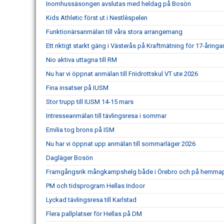
Inomhussäsongen avslutas med heldag på Bosön
Kids Athletic först ut i Nestlèspelen
Funktionärsanmälan till våra stora arrangemang
Ett riktigt starkt gäng i Västerås på Kraftmätning för 17-åringar
Nio aktiva uttagna till RM
Nu har vi öppnat anmälan till Friidrottskul VT ute 2026
Fina insatser på IUSM
Stor trupp till IUSM 14-15 mars
Intresseanmälan till tävlingsresa i sommar
Emilia tog brons på ISM
Nu har vi öppnat upp anmälan till sommarläger 2026
Dagläger Bosön
Framgångsrik mångkampshelg både i Örebro och på hemma
PM och tidsprogram Hellas Indoor
Lyckad tävlingsresa till Karlstad
Flera pallplatser för Hellas på DM