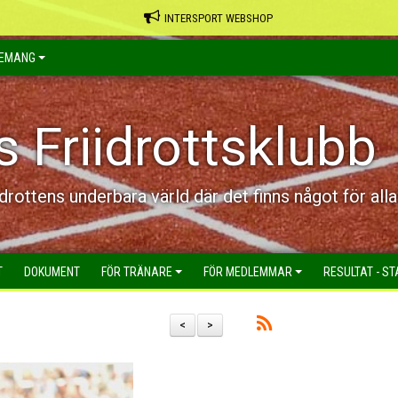
INTERSPORT WEBSHOP
EMANG
s Friidrottsklubb
idrottens underbara värld där det finns något för alla
T
DOKUMENT
FÖR TRÄNARE
FÖR MEDLEMMAR
RESULTAT - ST
<
>