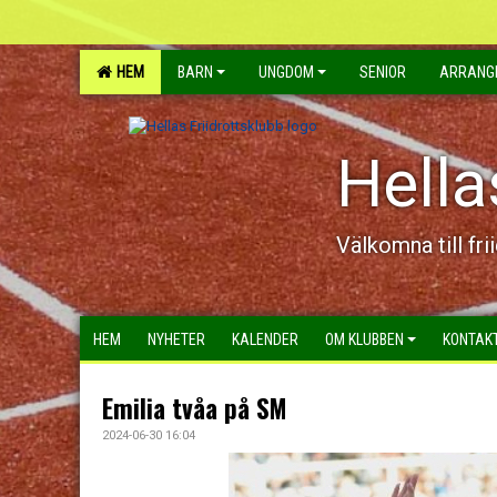
HEM
BARN
UNGDOM
SENIOR
ARRANG
Hella
Välkomna till fri
HEM
NYHETER
KALENDER
OM KLUBBEN
KONTAK
Emilia tvåa på SM
2024-06-30 16:04