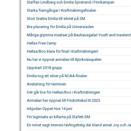
Staffan Lindberg och Emilia Sjöstrand i Finnkampen
Starka framgångar i Kraftmätningsfinalen
Stort Grattis Emilia till silvret på SM
Bra placering för Emilia på Universiaden
Många grymma insatser på Bauhausgalan Youth and masters!
Hellas Free Camp
Hellas/Boo klara för final i Kraftmätningen!
Nu har vi öppnat anmälan till Björknässpelen
Uppstart 2018 grupp
Emilia tog ett silver på NCAA-finalen
Avslutning för terminen
Det går bra för Hellas/Boo i Kraftmätningen
Anmälan har öppnat till Friidrottskul ht 2025
Inbjudan Öppet Hus 14 juni
Fin laginsats av killarna på Stafett-SM
En minst sagt intensiv tävlingshelg där bland annat Joy och