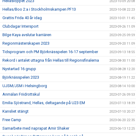
Hellasloppet 2023
2023-10-09 20:08
Hellas/Boo 2:a i Stockholmskampen PF13
2023-10-08 22:23
Grattis Frida 40 år idag
2023-10-01 11:45
Clubdagar Intersport
2023-09-26 11:09
Bilge Kaya avslutar karriären
2023-09-25 09:59
Regionmästerskapen 2023
2023-09-20 11:09
Tidsprogram och PM Björknässpelen 16-17 september
2023-09-13 18:55
Rekord i antalet uttagna från Hellas till Regionsfinalerna
2023-08-30 11:00
Nystartad 16 grupp
2023-08-28 12:20
Björknässpelen 2023
2023-08-19 11:22
UJSM/JSM i Helsingborg
2023-08-14 10:00
Anmälan Friidrottskul
2023-07-26 09:53
Emilia Sjöstrand, Hellas, deltagande på U23 EM
2023-07-13 18:39
Kansliet stängt
2023-07-10 20:27
Free Camp
2023-06-20 22:35
Samarbete med naprapat Amir Shaker
2023-06-13 12:25