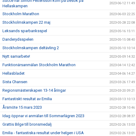
Succè när Simon Pettersson kom på besök på
2023-06-12 11:49
Hellaskampen
Stockholm Marathon
2023-06-03 22:25
Stockholmskampen 22 maj
2023-05-28 22:08
Leksands sparbanksspel
2023-05-16 15:11
Danderydsspelen
2023-05-15 08:40
Stockholmskampen deltävling 2
2023-05-10 10:14
Nytt samarbete!
2023-05-09 14:32
Funktionärsanmälan Stockholm Marathon
2023-04-14 12:42
Hellasbladet
2023-04-06 14:27
Sista Chansen
2023-03-26 17:49
Regionsmästerskapen 13-14 åringar
2023-03-20 09:21
Fantastiskt resultat av Emilia
2023-03-13 10:13
Årsmöte 15 mars 2023
2023-02-28 10:46
Idag öppnar vi anmälan till Sommarlägren 2023
2023-02-28 08:37
Grattis Bilge till bronsmedalj
2023-02-26 13:03
Emilia - fantastiska resultat under helgen i USA
2023-02-26 13:01