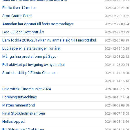
Emilia över 14 meter
2025-03-02 21:50
Stort Grattis Peter!
2025-02-28 10:32
Anmälan har öppnat till årets sommarläger
2025-02-27 09:24
God Jul och Gott Nytt År!
2024-12-22 23:29
Barn födda 2018-2019 kan nu anmäla sig till Friidrottskul
2024-12-20 08:29
Luciaspelen sista tävlingen för året
2024-12-15 10:29
Många fina prestationer på Sayo
2024-12-08 22:42
Full aktivitet på invigning av nya hallen
2024-11-23 20:24
Stort startfält på Första Chansen
2024-11-17 18:28
2024-11-14 15:13
Friidrottskul inomhus ht 2024
2024-10-18 15:09
Föreningsutveckling!
2024-10-15 14:54
Mattes minnesfond
2024-10-09 09:58
Final Stockholmskampen
2024-10-07 15:05
Hellasloppet!
2024-10-05 13:29
Föräldramöte 12 oktober
2024-10-03 16:09