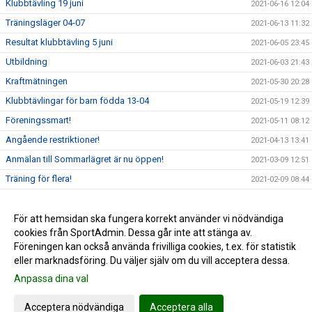
Klubbtävling 19 juni
2021-06-16 12:04
Träningsläger 04-07
2021-06-13 11:32
Resultat klubbtävling 5 juni
2021-06-05 23:45
Utbildning
2021-06-03 21:43
Kraftmätningen
2021-05-30 20:28
Klubbtävlingar för barn födda 13-04
2021-05-19 12:39
Föreningssmart!
2021-05-11 08:12
Angående restriktioner!
2021-04-13 13:41
Anmälan till Sommarlägret är nu öppen!
2021-03-09 12:51
Träning för flera!
2021-02-09 08:44
Goda nyheter!
2021-01-17 10:05
Carl-Einar över 5 m i stavhopp!
För att hemsidan ska fungera korrekt använder vi nödvändiga
2021-01-16 19:24
cookies från SportAdmin. Dessa går inte att stänga av.
Alla träningar ställs in för alla t.o.m 24 januari
2021-01-07 10:47
Föreningen kan också använda frivilliga cookies, t.ex. för statistik
eller marknadsföring. Du väljer själv om du vill acceptera dessa.
Anpassa dina val
Cookie-inställningar
Gå till Webbversion
Acceptera nödvändiga
Acceptera alla