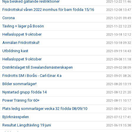
Nya besked gällande restriktioner
2021-12-22 11:46
Friidrottskul våren 2022 inomhus för barn födda 15/16
2021-12-08 13:47
Corona
2021-12-01 09:49
Tävling + läger på Bosön
2021-11-22 12:23
Hellasloppet 9 oktober
2021-10-18 12:12
Anmälan Friidrottskul!
2021-10-18 09:32
Utbildning kast
2021-09-19 14:43
Hellasloppet 9 oktober
2021-09-08 11:18
Distriktslaget till Svealandsmästerskapen
2021-09-02 08:09
Friidrotts SM i Borås - Carl-Einar 4:a
2021-09-01 08:26
Bilder sommarläger!
2021-08-20 13:19
Nystartad grupp födda 14
2021-08-12 21:20
Power Träning för 60+
2021-08-11 10:17
Plats ledig sommarläger vecka 32 födda 08/09/10
2021-08-01 22:14
Björknässpelen
2021-07-12 17:41
Resultat Längdtävling 19 juni
2021-06-19 15:38