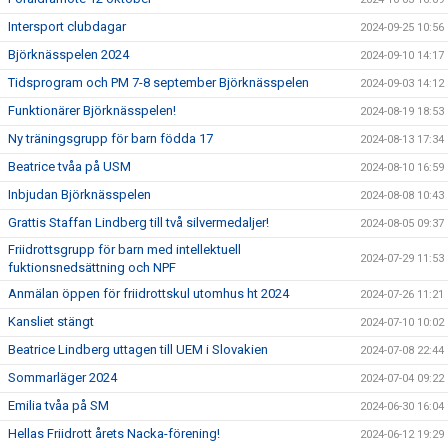
Intersport clubdagar
2024-09-25 10:56
Björknässpelen 2024
2024-09-10 14:17
Tidsprogram och PM 7-8 september Björknässpelen
2024-09-03 14:12
Funktionärer Björknässpelen!
2024-08-19 18:53
Ny träningsgrupp för barn födda 17
2024-08-13 17:34
Beatrice tvåa på USM
2024-08-10 16:59
Inbjudan Björknässpelen
2024-08-08 10:43
Grattis Staffan Lindberg till två silvermedaljer!
2024-08-05 09:37
Friidrottsgrupp för barn med intellektuell
2024-07-29 11:53
fuktionsnedsättning och NPF
Anmälan öppen för friidrottskul utomhus ht 2024
2024-07-26 11:21
Kansliet stängt
2024-07-10 10:02
Beatrice Lindberg uttagen till UEM i Slovakien
2024-07-08 22:44
Sommarläger 2024
2024-07-04 09:22
Emilia tvåa på SM
2024-06-30 16:04
Hellas Friidrott årets Nacka-förening!
2024-06-12 19:29