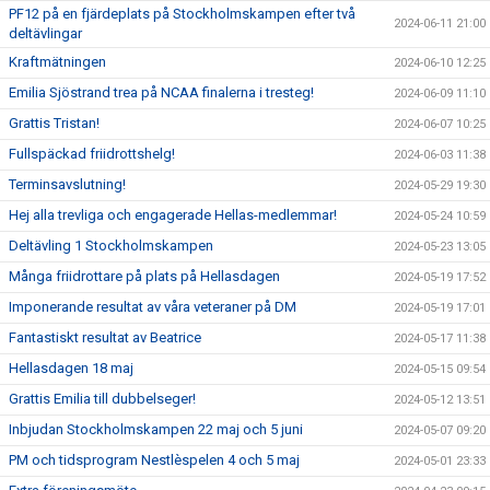
PF12 på en fjärdeplats på Stockholmskampen efter två
2024-06-11 21:00
deltävlingar
Kraftmätningen
2024-06-10 12:25
Emilia Sjöstrand trea på NCAA finalerna i tresteg!
2024-06-09 11:10
Grattis Tristan!
2024-06-07 10:25
Fullspäckad friidrottshelg!
2024-06-03 11:38
Terminsavslutning!
2024-05-29 19:30
Hej alla trevliga och engagerade Hellas-medlemmar!
2024-05-24 10:59
Deltävling 1 Stockholmskampen
2024-05-23 13:05
Många friidrottare på plats på Hellasdagen
2024-05-19 17:52
Imponerande resultat av våra veteraner på DM
2024-05-19 17:01
Fantastiskt resultat av Beatrice
2024-05-17 11:38
Hellasdagen 18 maj
2024-05-15 09:54
Grattis Emilia till dubbelseger!
2024-05-12 13:51
Inbjudan Stockholmskampen 22 maj och 5 juni
2024-05-07 09:20
PM och tidsprogram Nestlèspelen 4 och 5 maj
2024-05-01 23:33