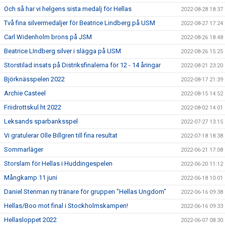
Och så har vi helgens sista medalj för Hellas
2022-08-28 18:37
Två fina silvermedaljer för Beatrice Lindberg på USM
2022-08-27 17:24
Carl Widenholm brons på JSM
2022-08-26 18:48
Beatrice LIndberg silver i slägga på USM
2022-08-26 15:25
Storstilad insats på Distriksfinalerna för 12 - 14 åringar
2022-08-21 23:20
Björknässpelen 2022
2022-08-17 21:39
Archie Casteel
2022-08-15 14:52
Friidrottskul ht 2022
2022-08-02 14:01
Leksands sparbanksspel
2022-07-27 13:15
Vi gratulerar Olle Billgren till fina resultat
2022-07-18 18:38
Sommarläger
2022-06-21 17:08
Storslam för Hellas i Huddingespelen
2022-06-20 11:12
Mångkamp 11 juni
2022-06-18 10:01
Daniel Stenman ny tränare för gruppen "Hellas Ungdom"
2022-06-16 09:38
Hellas/Boo mot final i Stockholmskampen!
2022-06-16 09:33
Hellasloppet 2022
2022-06-07 08:30