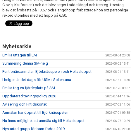
DOKUMENT
Clovis, Kalifornien) och det blev seger i både längd och tresteg. I tresteg
blev det årsbästa på 13,67 och i längdhopp förbättrade hon sitt personliga
rekord utomhus med ett hopp på 6,50.
FÖR TRÄNARE
FÖR MEDLEMMAR
RESULTAT - STATISTIK
Nyhetsarkiv
Emilia uttagen till EM
BOKNING
2026-08-04 20:08
Summering denna SM-helg
2026-08-02 15:41
Funtionärsanmälan Björknässpelen och Hellasloppet
2026-08-01 13:41
I helgen är det dags för USM i Sollentuna
2026-07-31 13:30
Emilia tog en fjärdeplats på SM
2026-07-26 09:37
Uppdaterad tävlingspolicy 2026
2026-07-14 11:16
Avisering och Fritidskortet
2026-07-02 11:06
Anmälan har öppnat till Björknässpelen
2026-07-01 09:38
Nu finns möjlighet att anmäla sig till Hellasloppet
2026-06-27 10:29
Nystartad grupp för barn födda 2019
2026-06-16 21:08