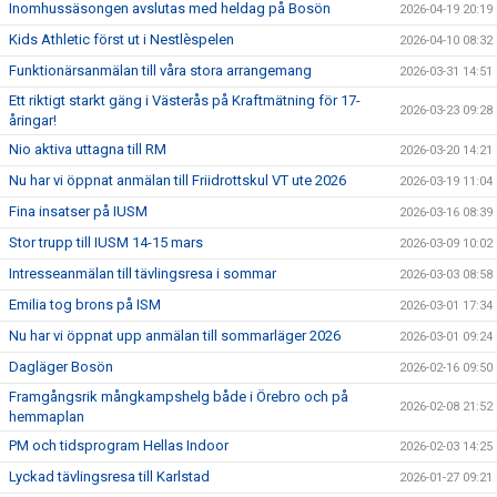
Inomhussäsongen avslutas med heldag på Bosön
2026-04-19 20:19
Kids Athletic först ut i Nestlèspelen
2026-04-10 08:32
Funktionärsanmälan till våra stora arrangemang
2026-03-31 14:51
Ett riktigt starkt gäng i Västerås på Kraftmätning för 17-
2026-03-23 09:28
åringar!
Nio aktiva uttagna till RM
2026-03-20 14:21
Nu har vi öppnat anmälan till Friidrottskul VT ute 2026
2026-03-19 11:04
Fina insatser på IUSM
2026-03-16 08:39
Stor trupp till IUSM 14-15 mars
2026-03-09 10:02
Intresseanmälan till tävlingsresa i sommar
2026-03-03 08:58
Emilia tog brons på ISM
2026-03-01 17:34
Nu har vi öppnat upp anmälan till sommarläger 2026
2026-03-01 09:24
Dagläger Bosön
2026-02-16 09:50
Framgångsrik mångkampshelg både i Örebro och på
2026-02-08 21:52
hemmaplan
PM och tidsprogram Hellas Indoor
2026-02-03 14:25
Lyckad tävlingsresa till Karlstad
2026-01-27 09:21