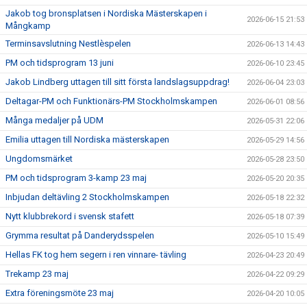
Jakob tog bronsplatsen i Nordiska Mästerskapen i
2026-06-15 21:53
Mångkamp
Terminsavslutning Nestlèspelen
2026-06-13 14:43
PM och tidsprogram 13 juni
2026-06-10 23:45
Jakob Lindberg uttagen till sitt första landslagsuppdrag!
2026-06-04 23:03
Deltagar-PM och Funktionärs-PM Stockholmskampen
2026-06-01 08:56
Många medaljer på UDM
2026-05-31 22:06
Emilia uttagen till Nordiska mästerskapen
2026-05-29 14:56
Ungdomsmärket
2026-05-28 23:50
PM och tidsprogram 3-kamp 23 maj
2026-05-20 20:35
Inbjudan deltävling 2 Stockholmskampen
2026-05-18 22:32
Nytt klubbrekord i svensk stafett
2026-05-18 07:39
Grymma resultat på Danderydsspelen
2026-05-10 15:49
Hellas FK tog hem segern i ren vinnare- tävling
2026-04-23 20:49
Trekamp 23 maj
2026-04-22 09:29
Extra föreningsmöte 23 maj
2026-04-20 10:05