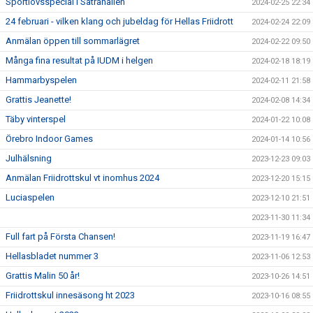
Sportlovsspecial i Sätrahallen
2024-02-25 22:34
24 februari - vilken klang och jubeldag för Hellas Friidrott
2024-02-24 22:09
Anmälan öppen till sommarlägret
2024-02-22 09:50
Många fina resultat på IUDM i helgen
2024-02-18 18:19
Hammarbyspelen
2024-02-11 21:58
Grattis Jeanette!
2024-02-08 14:34
Täby vinterspel
2024-01-22 10:08
Örebro Indoor Games
2024-01-14 10:56
Julhälsning
2023-12-23 09:03
Anmälan Friidrottskul vt inomhus 2024
2023-12-20 15:15
Luciaspelen
2023-12-10 21:51
2023-11-30 11:34
Full fart på Första Chansen!
2023-11-19 16:47
Hellasbladet nummer 3
2023-11-06 12:53
Grattis Malin 50 år!
2023-10-26 14:51
Friidrottskul innesäsong ht 2023
2023-10-16 08:55