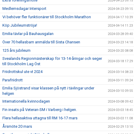
Extra föreningsmöte
2024-04-23 09:15
Medlemsdagar Intersport
2024-04-23 09:15
Vi behöver fler funktionärer till Stockholm Marathon
2024-04-17 10:39
Köp Jubileumströja!
2024-04-14 11:23
Emilia tävlar på Bauhausgalan
2024-03-28 09:40
Över 70 hellasbarn anmälda till Sista Chansen
2024-03-23 14:18
125 års jubileum
2024-03-20 08:08
Svealands Regionmästerskap för 13-14-åringar och seger
2024-03-18 17:29
till Stockholm Lag Öst
Friidrottskul ute vt 2024
2024-03-14 08:23
Parafriidrott
2024-03-11 09:24
Emilia Sjöstrand visar klassen på nytt i tävlingar under
2024-03-10 09:55
helgen
Internationella kvinnodagen
2024-03-08 09:42
Fin insats på Veteran-SM i Varberg i helgen.
2024-03-03 18:45
Flera hellasaktiva uttagna till RM 16-17 mars
2024-03-03 11:08
Årsmöte 20 mars
2024-02-29 13:10