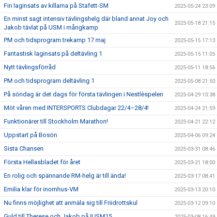
Fin laginsats av killarna på Stafett-SM
2025-05-24 23:09
En minst sagt intensiv tävlingshelg där bland annat Joy och
2025-05-18 21:15
Jakob tävlat på USM i mångkamp
PM och tidsprogram trekamp 17 maj
2025-05-15 17:13
Fantastisk laginsats på deltävling 1
2025-05-15 11:05
Nytt tävlingsförråd
2025-05-11 18:56
PM och tidsprogram deltävling 1
2025-05-08 21:50
På söndag är det dags för första tävlingen i Nestlèspelen
2025-04-29 10:38
Möt våren med INTERSPORTS Clubdagar 22/4–28/4!
2025-04-24 21:59
Funktionärer till Stockholm Marathon!
2025-04-21 22:12
Uppstart på Bosön
2025-04-06 09:24
Sista Chansen
2025-03-31 08:46
Första Hellasbladet för året
2025-03-21 18:00
En rolig och spännande RM-helg är till ända!
2025-03-17 08:41
Emilia klar för inomhus-VM
2025-03-13 20:10
Nu finns möjlighet att anmäla sig till Friidrottskul
2025-03-12 09:10
Guld till Therese och Jakob på IUSM15
2025-03-08 16:49