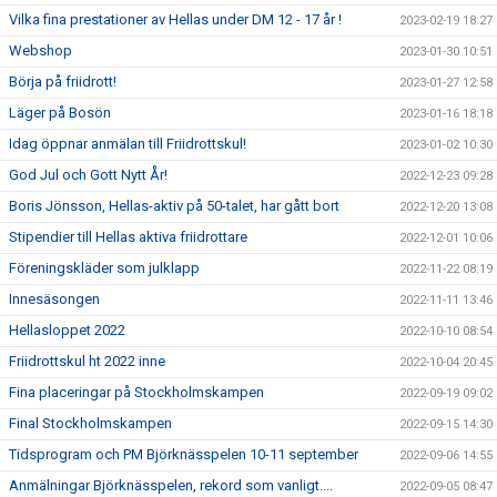
Vilka fina prestationer av Hellas under DM 12 - 17 år !
2023-02-19 18:27
Webshop
2023-01-30 10:51
Börja på friidrott!
2023-01-27 12:58
Läger på Bosön
2023-01-16 18:18
Idag öppnar anmälan till Friidrottskul!
2023-01-02 10:30
God Jul och Gott Nytt År!
2022-12-23 09:28
Boris Jönsson, Hellas-aktiv på 50-talet, har gått bort
2022-12-20 13:08
Stipendier till Hellas aktiva friidrottare
2022-12-01 10:06
Föreningskläder som julklapp
2022-11-22 08:19
Innesäsongen
2022-11-11 13:46
Hellasloppet 2022
2022-10-10 08:54
Friidrottskul ht 2022 inne
2022-10-04 20:45
Fina placeringar på Stockholmskampen
2022-09-19 09:02
Final Stockholmskampen
2022-09-15 14:30
Tidsprogram och PM Björknässpelen 10-11 september
2022-09-06 14:55
Anmälningar Björknässpelen, rekord som vanligt....
2022-09-05 08:47