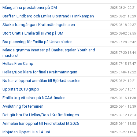
Många fina prestationer på DM
2025-08-24 20:21
Staffan Lindberg och Emilia Sjöstrand i Finnkampen
2025-08-21 16:29
Starka framgångar i Kraftmätningsfinalen
2025-08-18 09:37
Stort Grattis Emilia till silvret på SM
2025-08-02 09:55
Bra placering för Emilia på Universiaden
2025-07-28 08:42
Många grymma insatser på Bauhausgalan Youth and
2025-07-20 16:44
masters!
Hellas Free Camp
2025-07-15 17:47
Hellas/Boo klara för final i Kraftmätningen!
2025-07-04 12:22
Nu har vi öppnat anmälan till Björknässpelen
2025-06-24 19:21
Uppstart 2018 grupp
2025-06-17 10:11
Emilia tog ett silver på NCAA-finalen
2025-06-15 11:38
Avslutning för terminen
2025-06-14 16:39
Det går bra för Hellas/Boo i Kraftmätningen
2025-06-12 17:13
Anmälan har öppnat till Friidrottskul ht 2025
2025-06-11 13:53
Inbjudan Öppet Hus 14 juni
2025-05-27 11:56