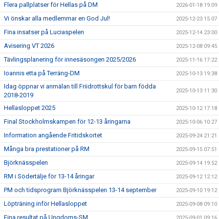
Flera pallplatser för Hellas på DM
2026-01-18 19:09
Vi önskar alla medlemmar en God Jul!
2025-12-23 15:07
Fina insatser på Luciaspelen
2025-12-14 23:00
Avisering VT 2026
2025-12-08 09:45
Tävlingsplanering för innesäsongen 2025/2026
2025-11-16 17:22
Ioannis etta på Terräng-DM
2025-10-13 19:38
Idag öppnar vi anmälan till Friidrottskul för barn födda
2025-10-13 11:30
2018-2019
Hellasloppet 2025
2025-10-12 17:18
Final Stockholmskampen för 12-13 åringarna
2025-10-06 10:27
Information angående Fritidskortet
2025-09-24 21:21
Många bra prestationer på RM
2025-09-15 07:51
Björknässpelen
2025-09-14 19:52
RM i Södertälje för 13-14 åringar
2025-09-12 12:12
PM och tidsprogram Björknässpelen 13-14 september
2025-09-10 19:12
Löpträning inför Hellasloppet
2025-09-08 09:10
Fina resultat på Ungdoms-SM
2025-09-01 09:16