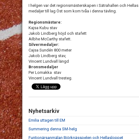
I helgen var det regionsmästerskapen i Sätrahallen och Hellas
medaljer till lag Öst som kom tvåa i denna tävling.
Regionsmästare:
Kajsa Kubu stav
Jakob Lindberg höjd och stafett
Ailbhe McCarthy stafett.
Silvermedaljer:
Cajsa Sundén 800 meter
Jakob Lindberg stav,
Vincent Lundvall längd
Bronsmedaljer
Per Lomakka stav
Vincent Lundvall tresteg.
Nyhetsarkiv
Emilia uttagen till EM
Summering denna SM-helg
Funtionärsanmälan Björknässpelen och Hellasloppet