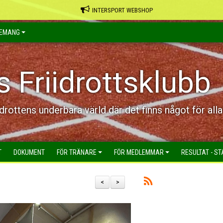
INTERSPORT WEBSHOP
EMANG
s Friidrottsklubb
idrottens underbara värld där det finns något för alla
T
DOKUMENT
FÖR TRÄNARE
FÖR MEDLEMMAR
RESULTAT - ST
<
>