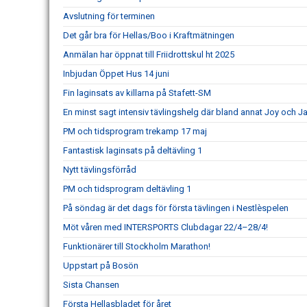
Avslutning för terminen
Det går bra för Hellas/Boo i Kraftmätningen
Anmälan har öppnat till Friidrottskul ht 2025
Inbjudan Öppet Hus 14 juni
Fin laginsats av killarna på Stafett-SM
En minst sagt intensiv tävlingshelg där bland annat Joy och
PM och tidsprogram trekamp 17 maj
Fantastisk laginsats på deltävling 1
Nytt tävlingsförråd
PM och tidsprogram deltävling 1
På söndag är det dags för första tävlingen i Nestlèspelen
Möt våren med INTERSPORTS Clubdagar 22/4–28/4!
Funktionärer till Stockholm Marathon!
Uppstart på Bosön
Sista Chansen
Första Hellasbladet för året