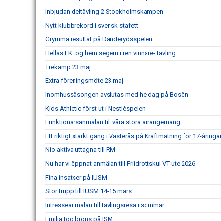
Inbjudan deltävling 2 Stockholmskampen
Nytt klubbrekord i svensk stafett
Grymma resultat på Danderydsspelen
Hellas FK tog hem segern i ren vinnare- tävling
Trekamp 23 maj
Extra föreningsmöte 23 maj
Inomhussäsongen avslutas med heldag på Bosön
Kids Athletic först ut i Nestlèspelen
Funktionärsanmälan till våra stora arrangemang
Ett riktigt starkt gäng i Västerås på Kraftmätning för 17-åringar
Nio aktiva uttagna till RM
Nu har vi öppnat anmälan till Friidrottskul VT ute 2026
Fina insatser på IUSM
Stor trupp till IUSM 14-15 mars
Intresseanmälan till tävlingsresa i sommar
Emilia tog brons på ISM