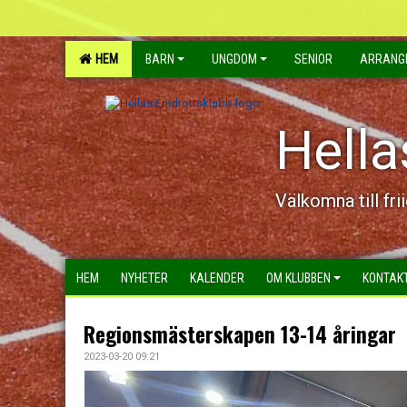
HEM
BARN
UNGDOM
SENIOR
ARRANG
Hella
Välkomna till fri
HEM
NYHETER
KALENDER
OM KLUBBEN
KONTAK
Regionsmästerskapen 13-14 åringar
2023-03-20 09:21