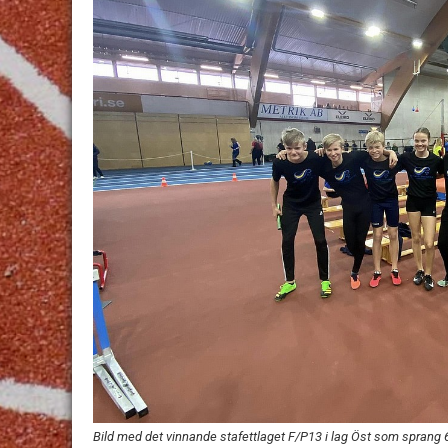
Bild med det vinnande stafettlaget F/P13 i lag Öst som sprang