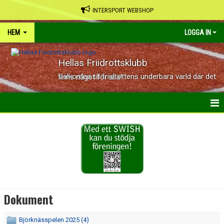
INTERSPORT WEBSHOP
HEM
LOGGA IN
Hellas Friidrottsklubb
Välkomna till friidrottens underbara värld där det finns något för alla!
HEM
NYHETER
KALENDER
OM KLUBBEN
Dokument
KONTAKT
Björknässpelen 2025 (4)