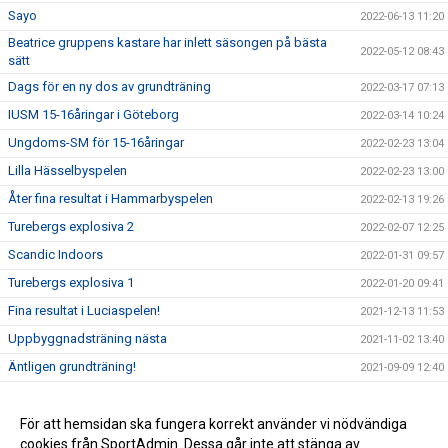
Sayo
2022-06-13 11:20
Beatrice gruppens kastare har inlett säsongen på bästa
2022-05-12 08:43
sätt
Dags för en ny dos av grundträning
2022-03-17 07:13
IUSM 15-16åringar i Göteborg
2022-03-14 10:24
Ungdoms-SM för 15-16åringar
2022-02-23 13:04
Lilla Hässelbyspelen
2022-02-23 13:00
Åter fina resultat i Hammarbyspelen
2022-02-13 19:26
Turebergs explosiva 2
2022-02-07 12:25
Scandic Indoors
2022-01-31 09:57
Turebergs explosiva 1
2022-01-20 09:41
Fina resultat i Luciaspelen!
2021-12-13 11:53
Uppbyggnadsträning nästa
2021-11-02 13:40
Äntligen grundträning!
2021-09-09 12:40
Uppstart inför hösten - miniläger med Rafael
2021-08-12 12:26
Sommaruppehåll för ordinarie träning
För att hemsidan ska fungera korrekt använder vi nödvändiga
2021-07-02 11:17
cookies från SportAdmin. Dessa går inte att stänga av.