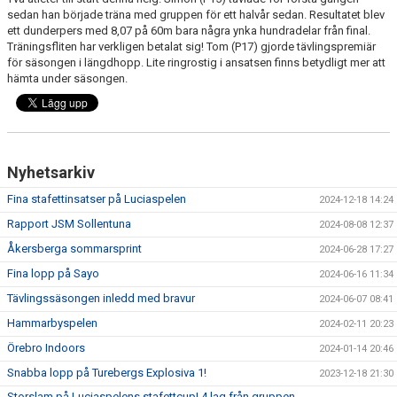
KONTAKT
sedan han började träna med gruppen för ett halvår sedan. Resultatet blev
ett dunderpers med 8,07 på 60m bara några ynka hundradelar från final.
Träningsfliten har verkligen betalat sig! Tom (P17) gjorde tävlingspremiär
för säsongen i längdhopp. Lite ringrostig i ansatsen finns betydligt mer att
hämta under säsongen.
Nyhetsarkiv
Fina stafettinsatser på Luciaspelen
2024-12-18 14:24
Rapport JSM Sollentuna
2024-08-08 12:37
Åkersberga sommarsprint
2024-06-28 17:27
Fina lopp på Sayo
2024-06-16 11:34
Tävlingssäsongen inledd med bravur
2024-06-07 08:41
Hammarbyspelen
2024-02-11 20:23
Örebro Indoors
2024-01-14 20:46
Snabba lopp på Turebergs Explosiva 1!
2023-12-18 21:30
Storslam på Luciaspelens stafettcup! 4 lag från gruppen