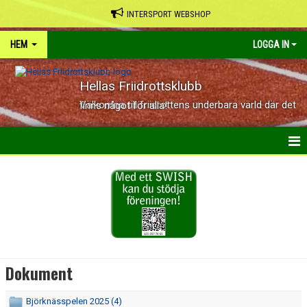
INTERSPORT WEBSHOP
HEM
LOGGA IN
Hellas Friidrottsklubb
Välkomna till friidrottens underbara värld där det finns något för alla!
HEM
NYHETER
KALENDER
OM KLUBBEN
Dokument
KONTAKT
Björknässpelen 2025 (4)