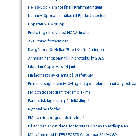
Hellas/Boo klara för final i Kraftmätningen!
Nu har vi öppnat anmälan till Björknässpelen
Uppstart 2018 grupp
Emilia tog ett silver på NCAA-finalen
Avslutning för terminen
Det går bra för Hellas/Boo i Kraftmätningen
Anmälan har öppnat till Friidrottskul ht 2025
Inbjudan Öppet Hus 14 juni
Fin laginsats av killarna på Stafett-SM
En minst sagt intensiv tävlingshelg där bland annat Joy och
PM och tidsprogram trekamp 17 maj
Fantastisk laginsats på deltävling 1
Nytt tävlingsförråd
PM och tidsprogram deltävling 1
På söndag är det dags för första tävlingen i Nestlèspelen
Möt våren med INTERSPORTS Clubdagar 22/4–28/4!