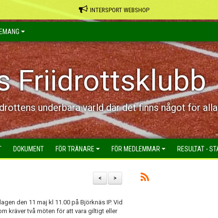
INTERSPORT WEBSHOP
EMANG
s Friidrottsklubb
idrottens underbara värld där det finns något för alla
T
DOKUMENT
FÖR TRÄNARE
FÖR MEDLEMMAR
RESULTAT - ST
<
>
agen den 11 maj kl 11.00 på Björknäs IP. Vid
räver två möten för att vara giltigt eller