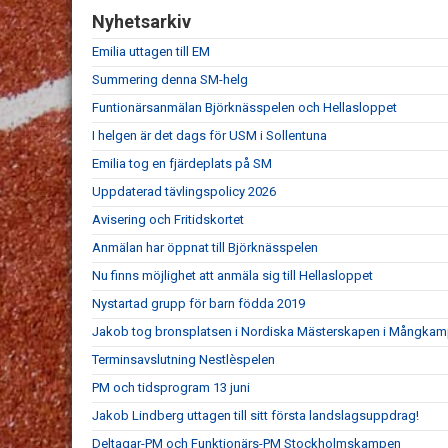
Nyhetsarkiv
Emilia uttagen till EM
Summering denna SM-helg
Funtionärsanmälan Björknässpelen och Hellasloppet
I helgen är det dags för USM i Sollentuna
Emilia tog en fjärdeplats på SM
Uppdaterad tävlingspolicy 2026
Avisering och Fritidskortet
Anmälan har öppnat till Björknässpelen
Nu finns möjlighet att anmäla sig till Hellasloppet
Nystartad grupp för barn födda 2019
Jakob tog bronsplatsen i Nordiska Mästerskapen i Mångka
Terminsavslutning Nestlèspelen
PM och tidsprogram 13 juni
Jakob Lindberg uttagen till sitt första landslagsuppdrag!
Deltagar-PM och Funktionärs-PM Stockholmskampen