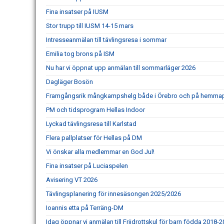
Fina insatser på IUSM
Stor trupp till IUSM 14-15 mars
Intresseanmälan till tävlingsresa i sommar
Emilia tog brons på ISM
Nu har vi öppnat upp anmälan till sommarläger 2026
Dagläger Bosön
Framgångsrik mångkampshelg både i Örebro och på hemma
PM och tidsprogram Hellas Indoor
Lyckad tävlingsresa till Karlstad
Flera pallplatser för Hellas på DM
Vi önskar alla medlemmar en God Jul!
Fina insatser på Luciaspelen
Avisering VT 2026
Tävlingsplanering för innesäsongen 2025/2026
Ioannis etta på Terräng-DM
Idag öppnar vi anmälan till Friidrottskul för barn födda 2018-