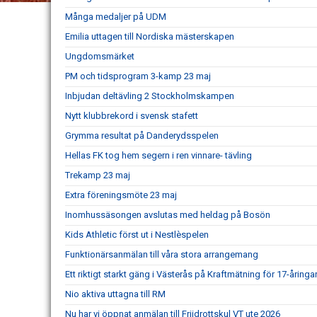
Många medaljer på UDM
Emilia uttagen till Nordiska mästerskapen
Ungdomsmärket
PM och tidsprogram 3-kamp 23 maj
Inbjudan deltävling 2 Stockholmskampen
Nytt klubbrekord i svensk stafett
Grymma resultat på Danderydsspelen
Hellas FK tog hem segern i ren vinnare- tävling
Trekamp 23 maj
Extra föreningsmöte 23 maj
Inomhussäsongen avslutas med heldag på Bosön
Kids Athletic först ut i Nestlèspelen
Funktionärsanmälan till våra stora arrangemang
Ett riktigt starkt gäng i Västerås på Kraftmätning för 17-åringar
Nio aktiva uttagna till RM
Nu har vi öppnat anmälan till Friidrottskul VT ute 2026