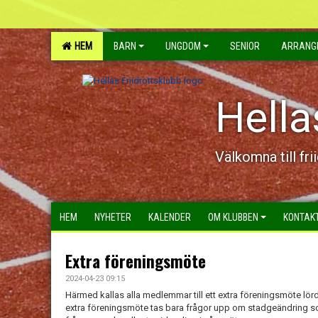
HEM
BARN
UNGDOM
SENIOR
ARRANG
Hella
Välkomna till fri
HEM
NYHETER
KALENDER
OM KLUBBEN
KONTAK
Extra föreningsmöte
2024-04-23 09:15
Härmed kallas alla medlemmar till ett extra föreningsmöte lörd
extra föreningsmöte tas bara frågor upp om stadgeändring som k