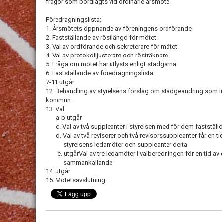
frågor som bordlagts vid ordinarie årsmöte.
Föredragningslista:
1. Årsmötets öppnande av föreningens ordförande
2. Fastställande av röstlängd för mötet.
3. Val av ordförande och sekreterare för mötet.
4. Val av protokolljusterare och rösträknare.
5. Fråga om mötet har utlysts enligt stadgarna.
6. Fastställande av föredragningslista.
7-11 utgår
12. Behandling av styrelsens förslag om stadgeändring som in
kommun.
13. Val
a-b utgår
c. Val av två suppleanter i styrelsen med för dem fastställd tu
d. Val av två revisorer och två revisorssuppleanter får en tid av 
styrelsens ledamöter och suppleanter delta
e. utgårVal av tre ledamöter i valberedningen för en tid av ett 
sammankallande
14. utgår
15. Mötetsavslutning.