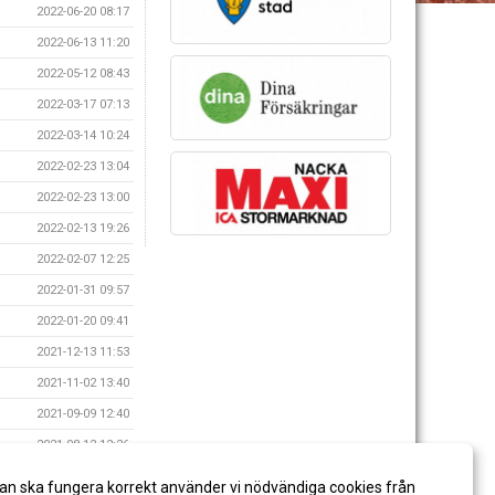
2022-06-20 08:17
2022-06-13 11:20
2022-05-12 08:43
2022-03-17 07:13
2022-03-14 10:24
2022-02-23 13:04
2022-02-23 13:00
2022-02-13 19:26
2022-02-07 12:25
2022-01-31 09:57
2022-01-20 09:41
2021-12-13 11:53
2021-11-02 13:40
2021-09-09 12:40
2021-08-12 12:26
2021-07-02 11:17
an ska fungera korrekt använder vi nödvändiga cookies från