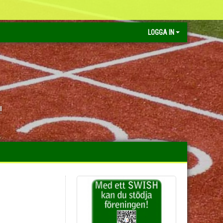
LOGGA IN
!