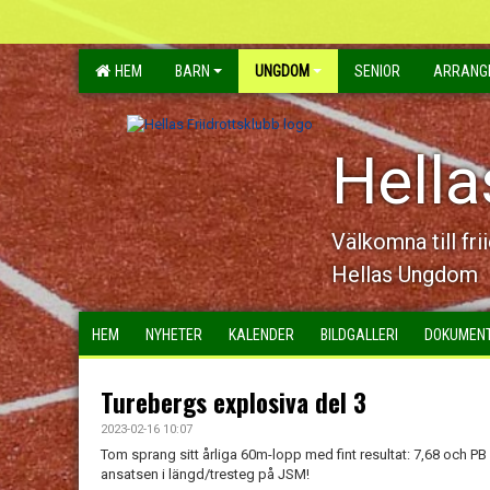
HEM
BARN
UNGDOM
SENIOR
ARRANG
Hella
Välkomna till fri
Hellas Ungdom
HEM
NYHETER
KALENDER
BILDGALLERI
DOKUMEN
Turebergs explosiva del 3
2023-02-16 10:07
Tom sprang sitt årliga 60m-lopp med fint resultat: 7,68 och PB 
ansatsen i längd/tresteg på JSM!