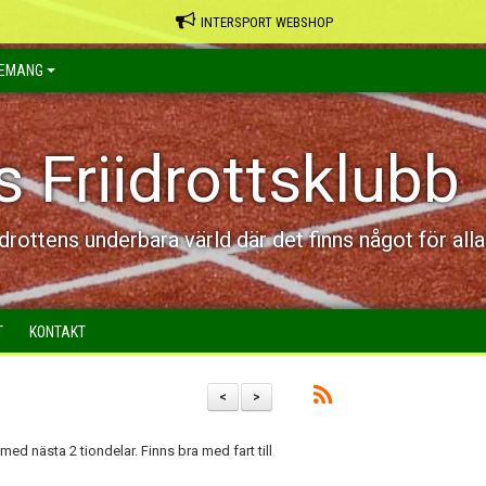
INTERSPORT WEBSHOP
EMANG
s Friidrottsklubb
idrottens underbara värld där det finns något för alla
T
KONTAKT
<
>
med nästa 2 tiondelar. Finns bra med fart till