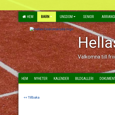
HEM
BARN
UNGDOM
SENIOR
ARRANG
Hella
Välkomna till fri
HEM
NYHETER
KALENDER
BILDGALLERI
DOKUMEN
<< Tillbaka