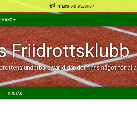
INTERSPORT WEBSHOP
EMANG
s Friidrottsklubb
idrottens underbara värld där det finns något för alla
T
KONTAKT