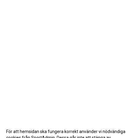
För att hemsidan ska fungera korrekt använder vi nödvändiga
cookies från SportAdmin. Dessa går inte att stänga av.