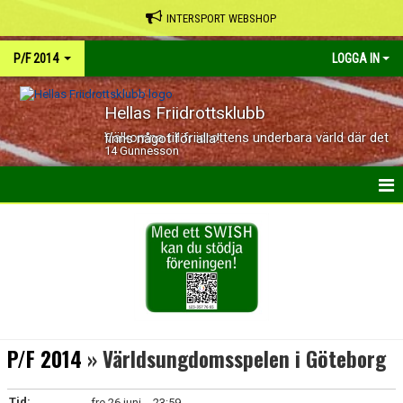
INTERSPORT WEBSHOP
P/F 2014
LOGGA IN
Hellas Friidrottsklubb
Välkomna till friidrottens underbara värld där det finns något för alla!
14 Gunnesson
HEM
NYHETER
KALENDER
BILDGALLERI
P/F 2014
» Världsungdomsspelen i Göteborg
DOKUMENT
Tid:
fre 26 juni, - 23:59