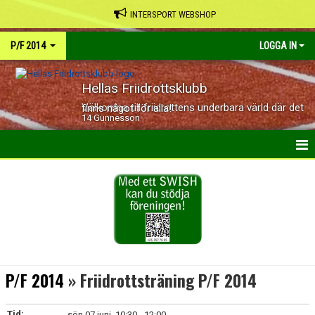
INTERSPORT WEBSHOP
P/F 2014
LOGGA IN
Hellas Friidrottsklubb
Välkomna till friidrottens underbara värld där det finns något för alla!
14 Gunnesson
HEM
NYHETER
KALENDER
BILDGALLERI
P/F 2014
» Friidrottsträning P/F 2014
DOKUMENT
Tid:
sön 07 juni, 10:30 - 12:00