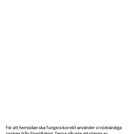
För att hemsidan ska fungera korrekt använder vi nödvändiga
cookies från SportAdmin. Dessa går inte att stänga av.