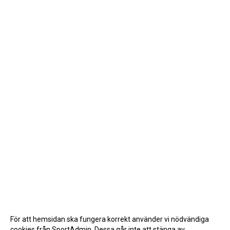
För att hemsidan ska fungera korrekt använder vi nödvändiga
cookies från SportAdmin. Dessa går inte att stänga av.