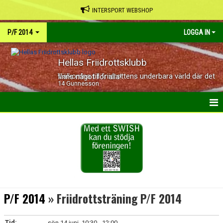
INTERSPORT WEBSHOP
P/F 2014
LOGGA IN
Hellas Friidrottsklubb
Välkomna till friidrottens underbara värld där det finns något för alla!
14 Gunnesson
HEM
NYHETER
KALENDER
BILDGALLERI
P/F 2014
» Friidrottsträning P/F 2014
DOKUMENT
Tid:
sön 14 juni, 10:30 - 12:00