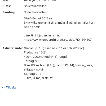
Plats:
Sollentunavallen
Samling:
Sollentunavallen
SAYO-Enbart 2012:or
Skriv vilka grenar ni vill anmäla till när ni anmäler här i
SportAdmin.
Länk till inbjudan finns här:
https://www.turebergfriidrott.se/sida/?ID=594507
Aktivitetsinfo:
Grenar:P/F 15 (Blandad 2011:or och 2012:or)
Fredag, ca 16-21
400m, 2000m, höjd (P15), längd
Lördag: 9-18
80m, 800m, höjd (F15), Längd P/F14), tresteg, kula,
slägga*, spjut
Söndag 9-13
300m, 80mh, diskus*
<< Tillbaka