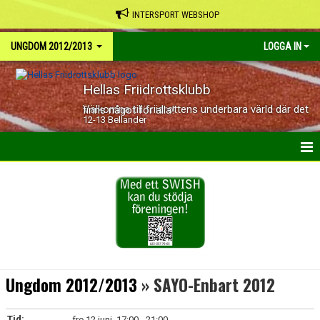
INTERSPORT WEBSHOP
UNGDOM 2012/2013
LOGGA IN
Hellas Friidrottsklubb
Välkomna till friidrottens underbara värld där det finns något för alla!
12-13 Bellander
HEM
KALENDER
Ungdom 2012/2013
» SAYO-Enbart 2012
Tid:
fre 12 juni, 17:00 - 21:00