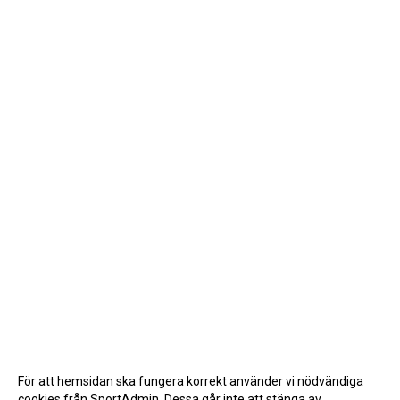
För att hemsidan ska fungera korrekt använder vi nödvändiga
cookies från SportAdmin. Dessa går inte att stänga av.