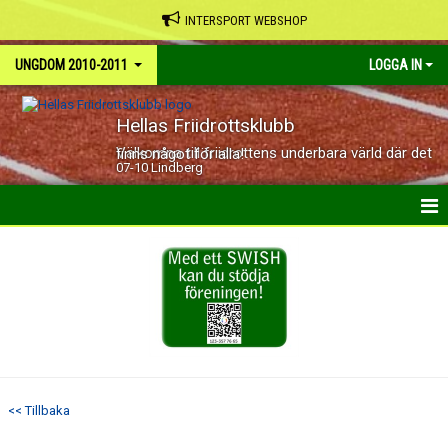
INTERSPORT WEBSHOP
UNGDOM 2010-2011
LOGGA IN
Hellas Friidrottsklubb
Välkomna till friidrottens underbara värld där det finns något för alla!
07-10 Lindberg
HEM
NYHETER
KALENDER
BILDGALLERI
<< Tillbaka
DOKUMENT