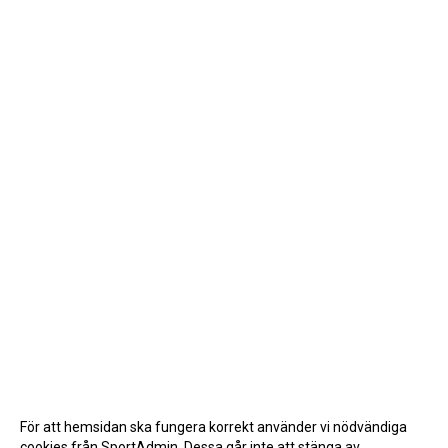
För att hemsidan ska fungera korrekt använder vi nödvändiga
cookies från SportAdmin. Dessa går inte att stänga av.