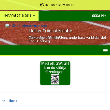
INTERSPORT WEBSHOP
UNGDOM 2010-2011
LOGGA IN
Hellas Friidrottsklubb
Välkomna till friidrottens underbara värld där det finns något för alla!
07-10 Lindberg
HEM
NYHETER
KALENDER
BILDGALLERI
<< Tillbaka
DOKUMENT