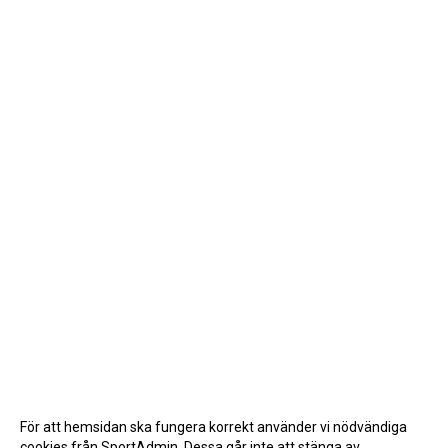
För att hemsidan ska fungera korrekt använder vi nödvändiga
cookies från SportAdmin. Dessa går inte att stänga av.